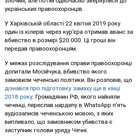
злочині, але потім одночасно звернулися до
українських правоохоронців.
У Харківській області 22 квітня 2019 року
один із кілерів через кур'єра отримав аванс за
вбивство в розмірі $20 000. Ці гроші він
передав правоохоронцям.
У межах розслідування справи правоохоронці
допитали Мосійчука, вбивство якого
замовили чеченські політики. Він розповів, що
дізнався про підготовку замаху ще в кінці
2018 року
. Громадянин РФ, якого найняли
чеченці, переслав нардепу в WhatsApp п'ять
аудіозаписів чеченською мовою, з яких
випливало, що замовником убивства є
заступник голови уряду Чечні.