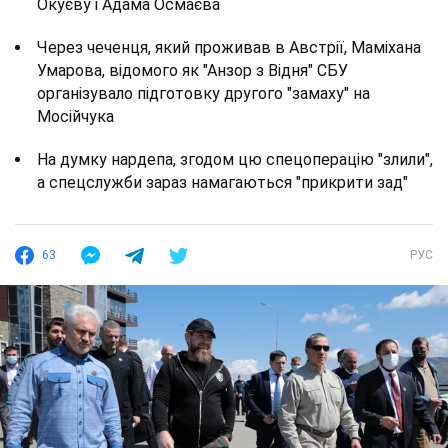
Окуєву і Адама Осмаєва
Через чеченця, який проживав в Австрії, Маміхана
Умарова, відомого як "Анзор з Відня" СБУ
організувало підготовку другого "замаху" на
Мосійчука
На думку нардепа, згодом цю спецоперацію "злили",
а спецслужби зараз намагаються "прикрити зад"
63
РУС