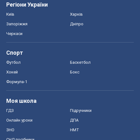
Регіони України
Київ
Харків
Запоріжжя
Дніпро
Черкаси
Спорт
Футбол
Баскетбол
Хокей
Бокс
Формула-1
Моя школа
ГДЗ
Підручники
Онлайн уроки
ДПА
ЗНО
НМТ
СНД посібники