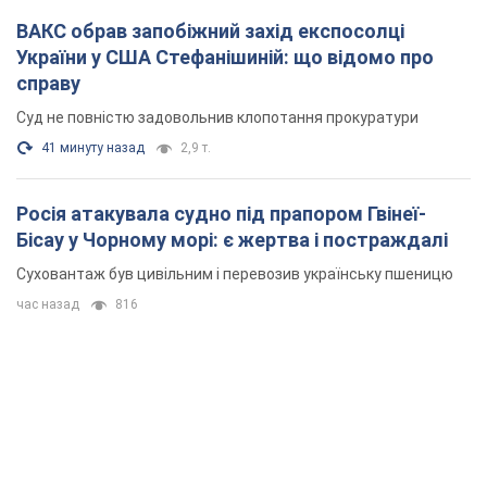
ВАКС обрав запобіжний захід експосолці
України у США Стефанішиній: що відомо про
справу
Суд не повністю задовольнив клопотання прокуратури
41 минуту назад
2,9 т.
Росія атакувала судно під прапором Гвінеї-
Бісау у Чорному морі: є жертва і постраждалі
Суховантаж був цивільним і перевозив українську пшеницю
час назад
816