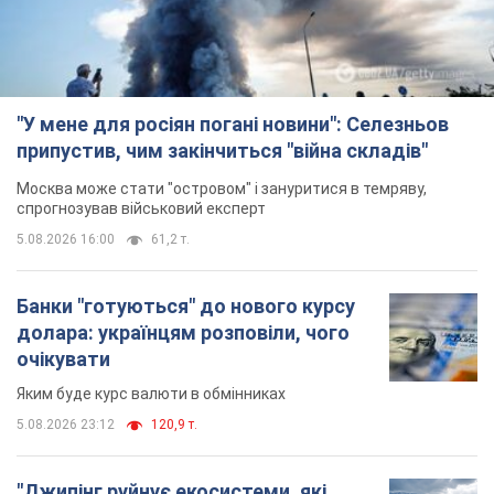
"У мене для росіян погані новини": Селезньов
припустив, чим закінчиться "війна складів"
Москва може стати "островом" і зануритися в темряву,
спрогнозував військовий експерт
5.08.2026 16:00
61,2 т.
Банки "готуються" до нового курсу
долара: українцям розповіли, чого
очікувати
Яким буде курс валюти в обмінниках
5.08.2026 23:12
120,9 т.
"Джипінг руйнує екосистеми, які