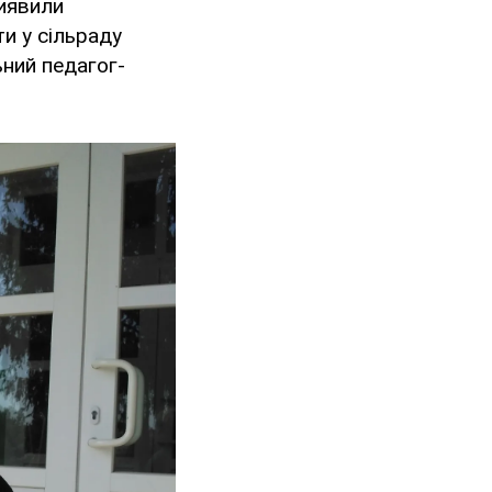
виявили
и у сільраду
ьний педагог-