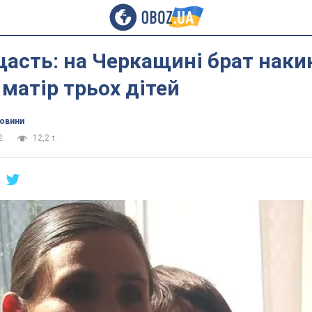
асть: на Черкащині брат наки
матір трьох дітей
новини
2
12,2 т.