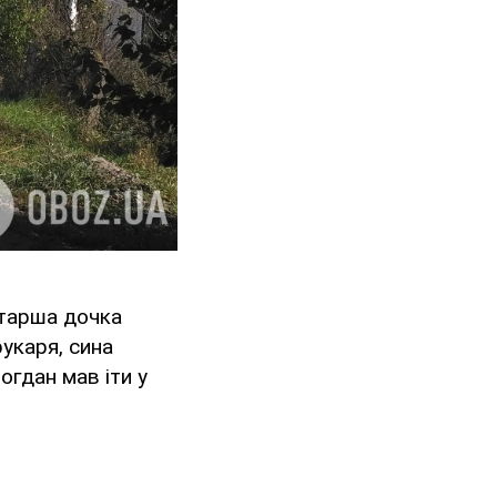
Старша дочка
рукаря, сина
огдан мав іти у