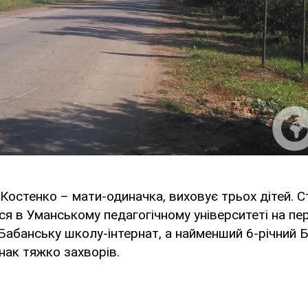
Костенко – мати-одиначка, виховує трьох дітей. 
ся в Уманському педагогічному університеті на пе
 Бабанську школу-інтернат, а найменший 6-річний Б
нак тяжко захворів.