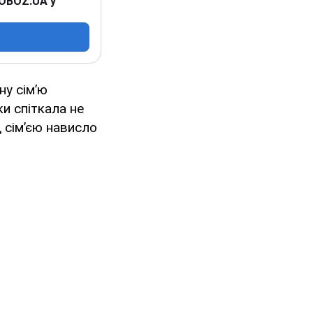
 OBOZ.UA у
ну сім’ю
ки спіткала не
 сім’єю нависло