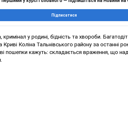
 першими у курсі головного — підпишіться на Новини на
Підписатися
 кримінал у родині, бідність та хвороби. Багатодіт
а Криві Коліна Тальнівського району за останні ро
еві пошепки кажуть: складається враження, що над
.