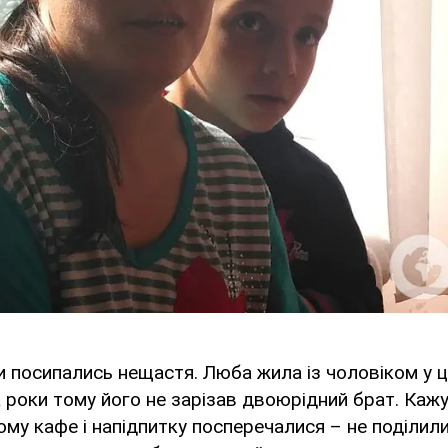
би посипались нещастя. Люба жила із чоловіком у 
 роки тому його не зарізав двоюрідний брат. Кажу
ому кафе і напідпитку посперечалися – не поділили