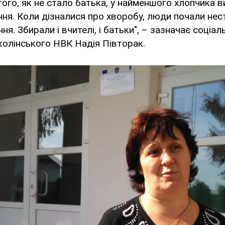
 того, як не стало батька, у найменшого хлопчика 
я. Коли дізналися про хворобу, люди почали нест
ня. Збирали і вчителі, і батьки", – зазначає соціал
олінського НВК Надія Півторак.