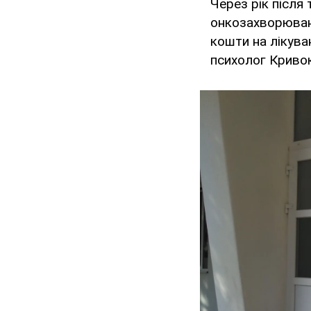
Через рік після
онкозахворюванн
кошти на лікуван
психолог Кривок