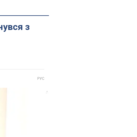
нувся з
РУС