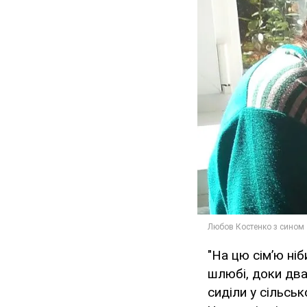
"На цю сім’ю ні
шлюбі, доки два
сиділи у сільськ