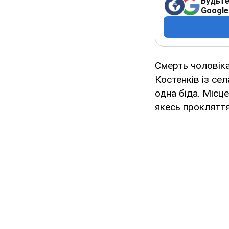
Будьте
Google
Смерть чоловіка,
Костенків із сел
одна біда. Місц
якесь прокляття