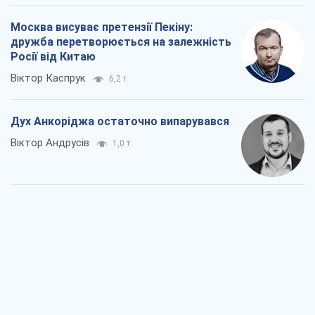
Війна і медіа: політика пішла в
соцмережі, а ЗМІ грають за правилами
ютуб
Павло Казарін
681
У полоні власних міфів: як
Костянтинівка стала головною