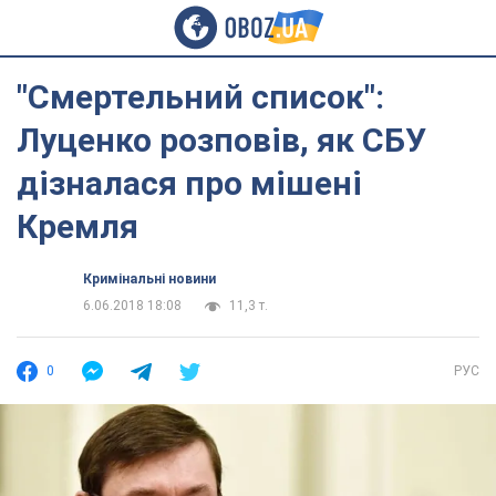
"Смертельний список":
Луценко розповів, як СБУ
дізналася про мішені
Кремля
Кримінальні новини
6.06.2018 18:08
11,3 т.
0
РУС