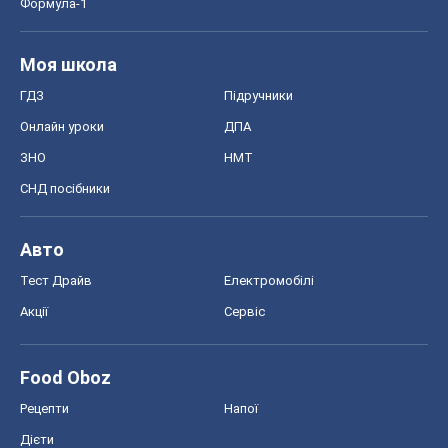
Тест Драйв
Електромобілі
Акції
Сервіс
Food Oboz
Рецепти
Напої
Дієти
Економіка
Ринки та компанії
Макроекономіка
MedOboz
Новини медицини
MAMACLUB
Шоу