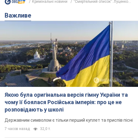
Якою була оригінальна версія гімну України та
чому її боялася Російська імперія: про це не
розповідають у школі
Державним символом є тільки перший куплет та приспів пісні
7 часов назад
32,0 т.
Олександру Пономарьову – 53: що
відомо про трьох дітей секс-
символа 90-х та який вигляд вони
мають
За розвитком кар'єри артист не забував про
особисте щастя
9.08.2026 04:01
9,8 т.
У ПриватБанку розповіли, чи дійсні
долари 1996 року: чи приймають