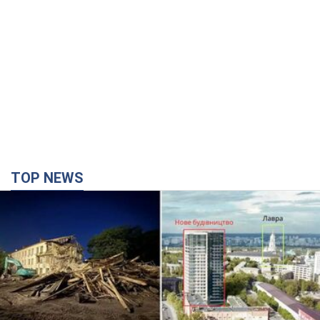
Києво-Печерську лавру закриють 80-метровим
"монстром"? Чому влада Києва відмовилась
зупиняти будівництво хмарочоса
"московського вірянина"
Яка реакція Кличка на петицію щодо скасування будівництва
4 часа назад
46,0 т.
Армія РФ знищила підприємство Kromberg &
Schubert у Житомирі. Фото