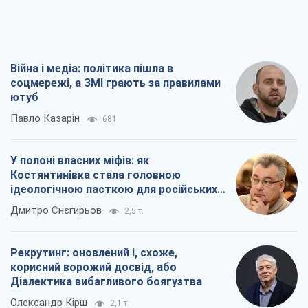
ідеологічною пасткою для російських
окупантів
Дмитро Снєгирьов
2,5 т.
Рекрутинг: оновлений і, схоже,
корисний ворожий досвід, або
Діалектика вибагливого боягузтва
Олександр Кірш
2,1 т.
Ні зброї, ні людей: як Лукашенко будує
нову армію
Ігар Тишкевич
16,8 т.
Всі думки