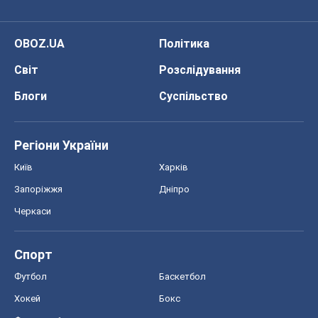
Запоріжжя
Дніпро
Черкаси
Спорт
Футбол
Баскетбол
Хокей
Бокс
Формула-1
Моя школа
ГДЗ
Підручники
Онлайн уроки
ДПА
ЗНО
НМТ
СНД посібники
Авто