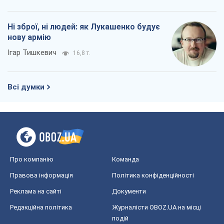
Про компанію
Команда
Правова інформація
Політика конфіденційності
Реклама на сайті
Документи
Редакційна політика
Журналісти OBOZ.UA на місці
подій
OBOZ.UA
Політика
Світ
Розслідування
Блоги
Суспільство
Регіони України
Київ
Харків