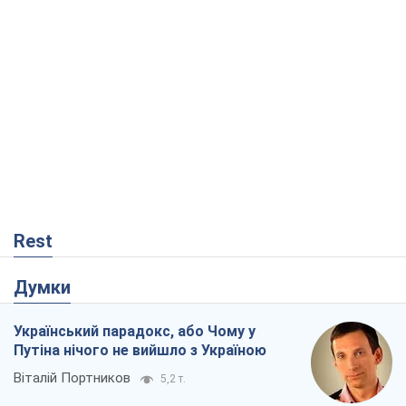
Rest
Думки
Український парадокс, або Чому у
Путіна нічого не вийшло з Україною
Віталій Портников
5,2 т.
Москва висуває претензії Пекіну:
дружба перетворюється на залежність
Росії від Китаю
Віктор Каспрук
6,2 т.
Дух Анкоріджа остаточно випарувався
Віктор Андрусів
1,0 т.