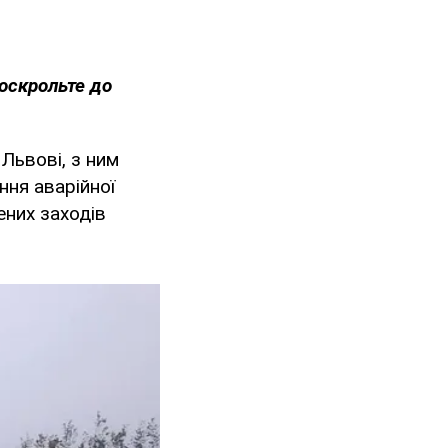
оскрольте до
 Львові, з ним
ння аварійної
ених заходів