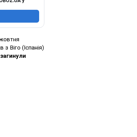
 OBOZ.UA у
 жовтня
в з Віго (Іспанія)
і
загинули