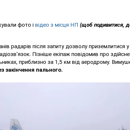
кували фото і
відео з місця НП
(щоб подивитися, д
ранів радарів після запиту дозволу приземлитися у
адіозв'язок. Пізніше екіпаж повідомив про здійсне
ьниках, приблизно за 1,5 км від аеродрому. Вимуш
ез закінчення пального.