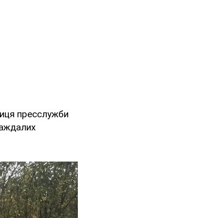
ниця пресслужби
раждалих