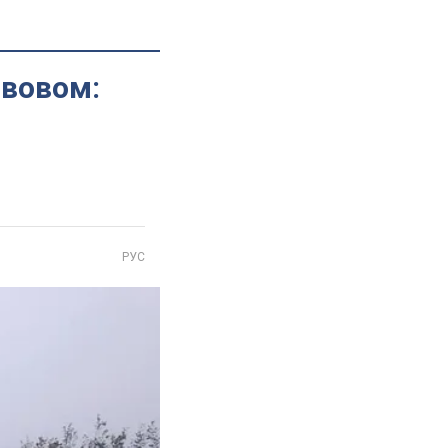
ьвовом:
РУС