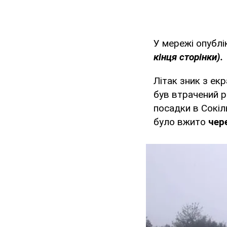
У мережі опублі
кінця сторінки).
Літак зник з ек
був втрачений р
посадки в Сокіл
було вжито
чер