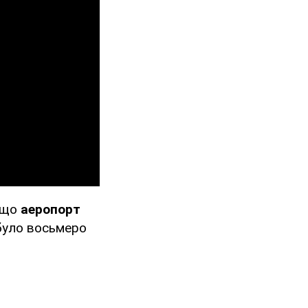
, що
аеропорт
 було восьмеро