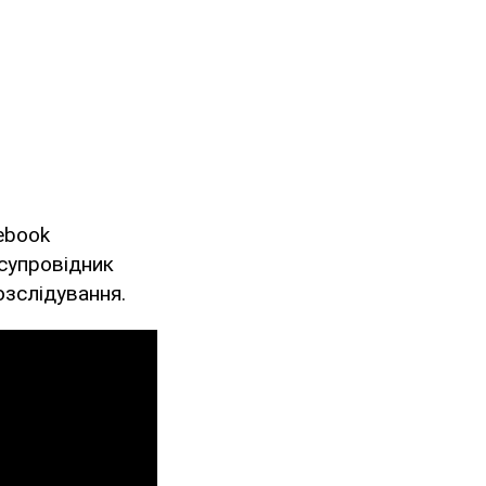
ebook
 супровідник
озслідування.