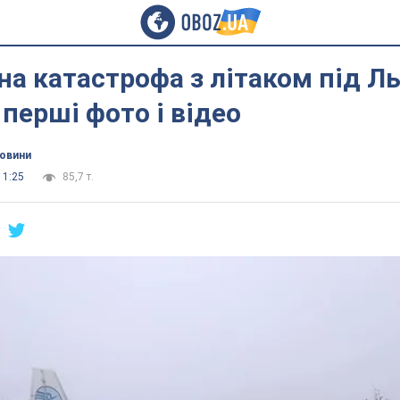
а катастрофа з літаком під Л
 перші фото і відео
новини
11:25
85,7 т.