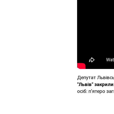
Депутат Львівсь
"Львів" закрил
осіб: п'ятеро за