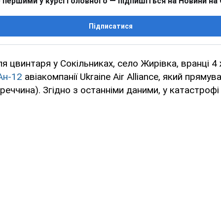
 першими у курсі головного — підпишіться на Новини на
Підписатися
ля цвинтаря у Сокільниках, село Жирівка, вранці 4
 Ан-12
авіакомпанії Ukraine Air Alliance, який прямува
реччина). Згідно з останніми даними, у катастроф