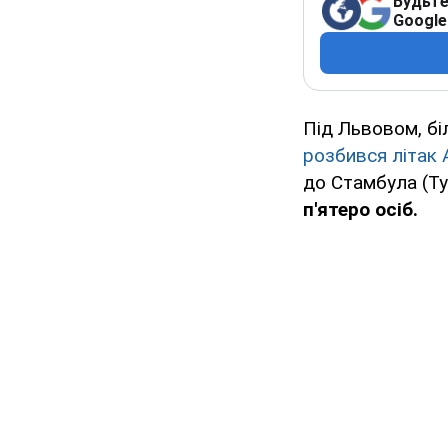
Будьте
Google
Під Львовом, бі
розбився літак
до Стамбула (Ту
п'ятеро осіб.