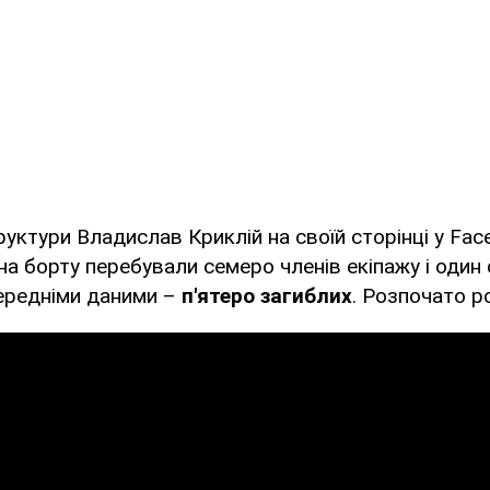
руктури Владислав Криклій на своїй сторінці у Fac
на борту перебували семеро членів екіпажу і один
передніми даними –
п'ятеро загиблих
. Розпочато р