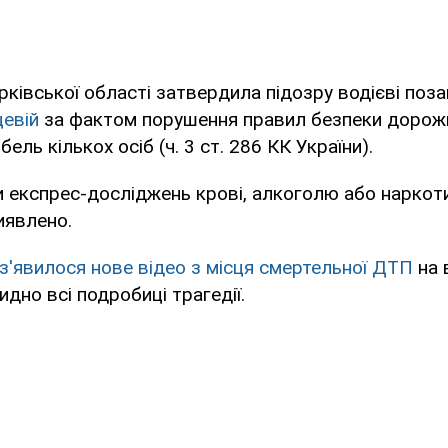
ківської області затвердила підозру водієві по
цевій
за фактом порушення правил безпеки дорожн
ель кількох осіб (ч. 3 ст. 286 КК України).
 експрес-досліджень крові, алкоголю або наркот
иявлено.
з'явилося нове відео з місця смертельної ДТП
на 
идно всі подробиці трагедії.