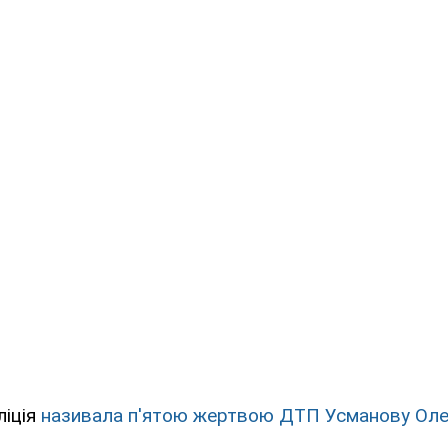
ліція
називала п'ятою жертвою ДТП Усманову Оле