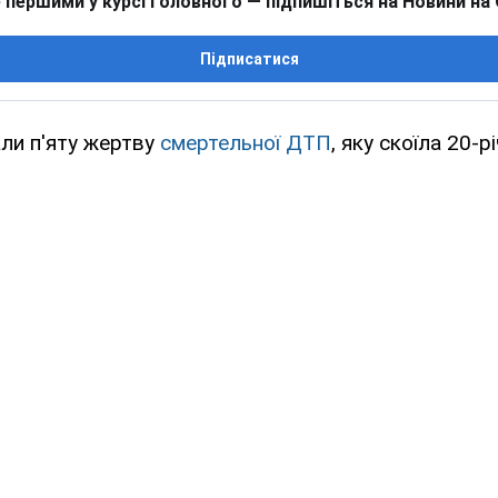
 першими у курсі головного — підпишіться на Новини на
Підписатися
али п'яту жертву
смертельної ДТП
, яку скоїла 20-р