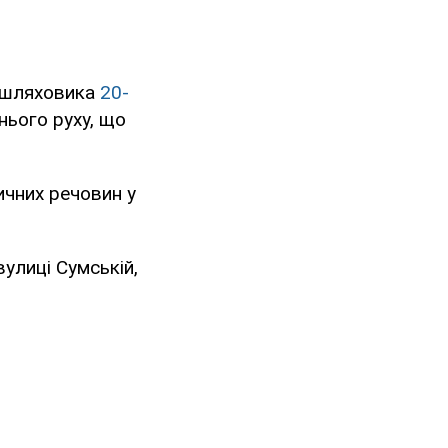
зашляховика
20-
ього руху, що
ичних речовин у
вулиці Сумській,