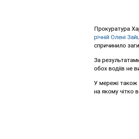
Прокуратура Хар
річній Олені Зай
спричинило загиб
За результатами
обох водіїв не в
У мережі також
на якому чітко в