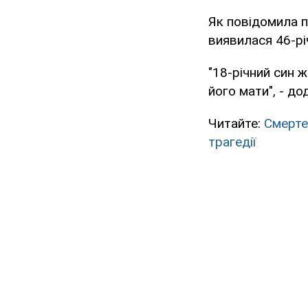
Як повідомила п
виявилася 46-рі
"18-річний син ж
його мати", - дод
Читайте:
Смерте
трагедії