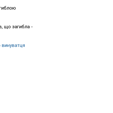
агиблою
в, що загибла -
о винуватця