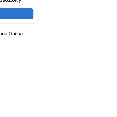
 OBOZ.UA у
ічна Олена