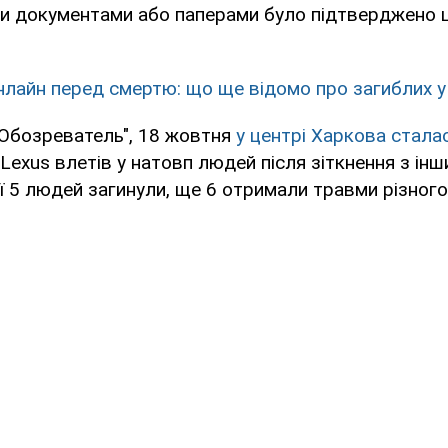
и документами або паперами було підтверджено це 
нлайн перед смертю: що ще відомо про загиблих у
"Обозреватель", 18 жовтня
у центрі Харкова стал
Lexus влетів у натовп людей після зіткнення з інш
ії 5 людей загинули, ще 6 отримали травми різного