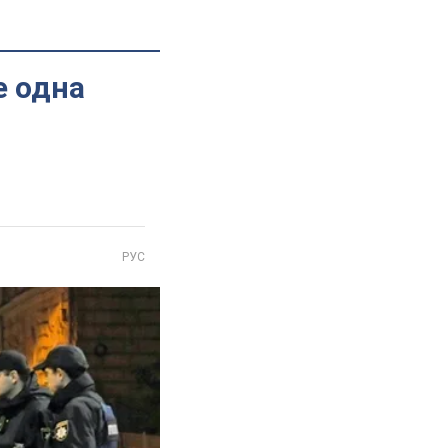
е одна
РУС