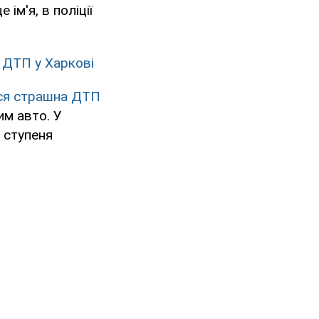
ім'я, в поліції
 ДТП у Харкові
ася страшна ДТП
им авто. У
 ступеня