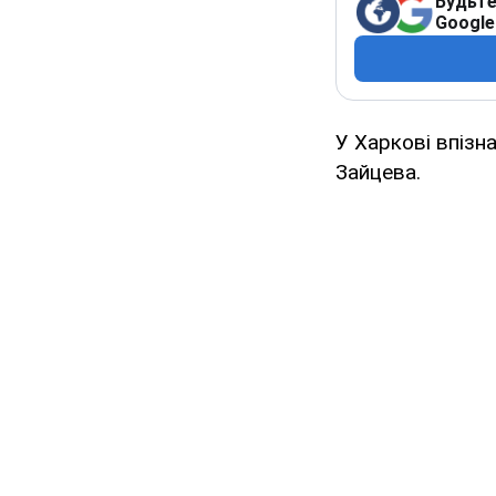
Будьте
Google
У Харкові впізн
Зайцева.