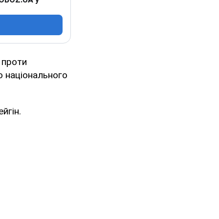
 проти
о національного
йгін.