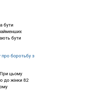
на бути
 найменших
мають бути
у про боротьбу з
 При цьому
ю до жінки 82
ьому