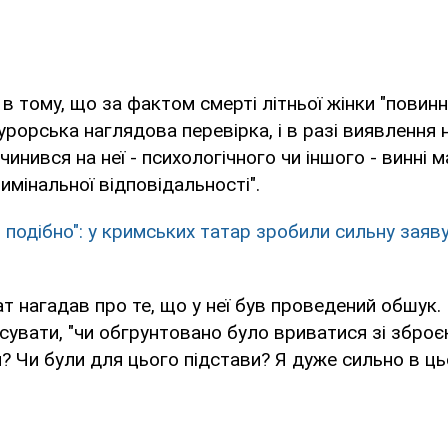
 в тому, що за фактом смерті літньої жінки "повин
рорська наглядова перевірка, і в разі виявлення
чинився на неї - психологічного чи іншого - винні 
имінальної відповідальності".
і подібно": у кримських татар зробили сильну заяв
т нагадав про те, що у неї був проведений обшук.
ясувати, "чи обгрунтовано було вриватися зі зброє
? Чи були для цього підстави? Я дуже сильно в ц