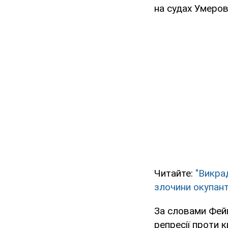
на судах Умерова
Читайте:
"Викра
злочини окупант
За словами Фейг
репресії проти 