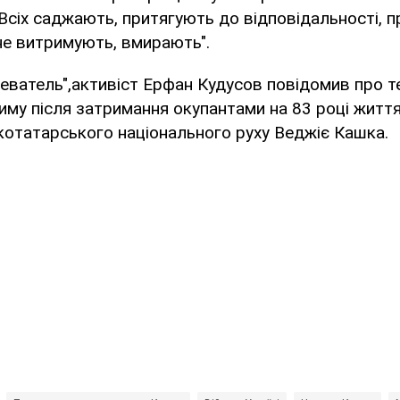
і. Всіх саджають, притягують до відповідальності, 
не витримують, вмирають".
еватель",активіст Ерфан Кудусов повідомив про т
му після затримання окупантами на 83 році житт
отатарського національного руху Веджіє Кашка.