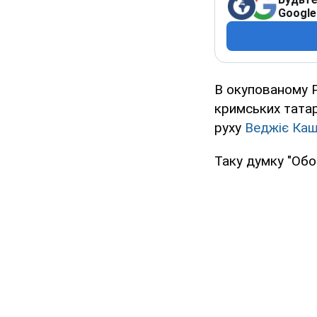
Google
В окупованому Р
кримських татар
руху
Веджіє Каш
Таку думку "Обо