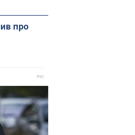
вив про
РУС