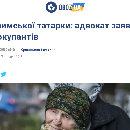
имської татарки: адвокат зая
окупантів
жевська
Кримінальні новини
17
10,5 т.