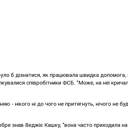
 було б дізнатися, як працювала швидка допомога, а
лкувалися співробітники ФСБ. "Може, на неї кричал
няю - нікого ні до чого не притягнуть, нічого не буд
бре знав Веджіє Кашку, "вона часто приходила на с