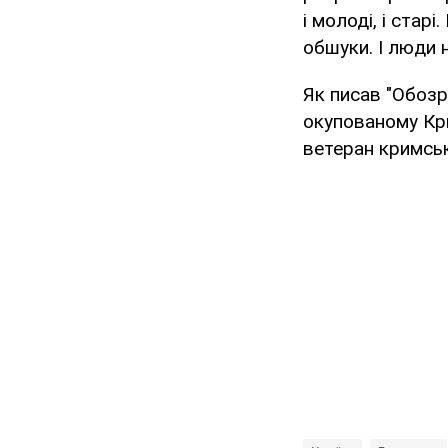
і молоді, і стар
обшуки. І люди 
Як писав "Обозр
окупованому Кри
ветеран кримськ