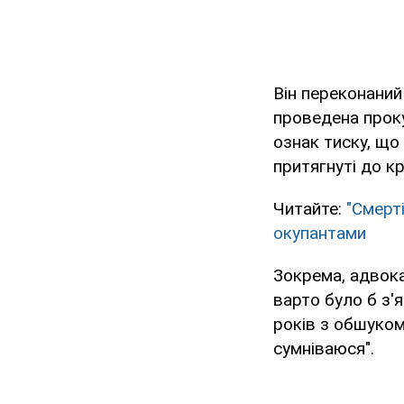
Він переконаний
проведена проку
ознак тиску, що 
притягнуті до кр
Читайте:
"Смерт
окупантами
Зокрема, адвока
варто було б з'
років з обшуком
сумніваюся".