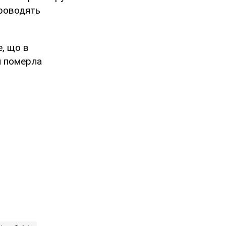
проводять
е, що в
я померла