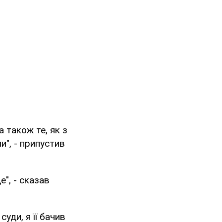
 також те, як з
и", - припустив
е", - сказав
уди, я її бачив