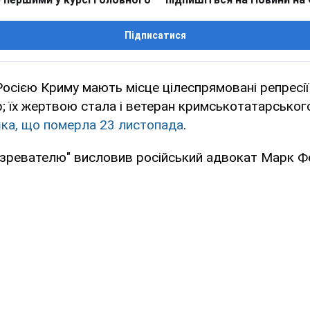
Підписатися
осією Криму мають місце цілеспрямовані репресії
; їх жертвою стала і ветеран кримськотатарськог
ка, що померла 23 листопада
.
зревателю" висловив російський адвокат Марк Фе