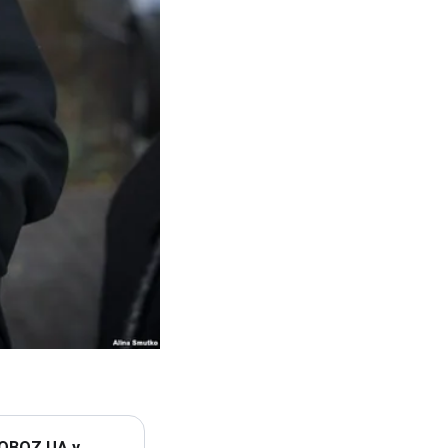
 OBOZ.UA у