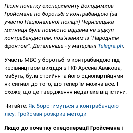
Після початку експерименту Володимира
Гройсмана по боротьбі з контрабандою (за
участю Національної поліції) Чернівецька
митниця була повністю віддана на відкуп
контрабандистам, пов'язаним із "Народним
фронтом". Детальніше - у матеріалі
Telegra.ph
.
Участь МВС у боротьбі з контрабандою під
керівництвом вихідця з НФ Арсена Авакова,
мабуть, була сприйнята його однопартійцями
як сигнал до того, що тепер їм можна все. І
схоже, що це твердження недалеке від істини.
Читайте:
Як боротимуться з контрабандою
лісу: Гройсман розкрив методи
Якщо до початку спецоперації Гройсмана і