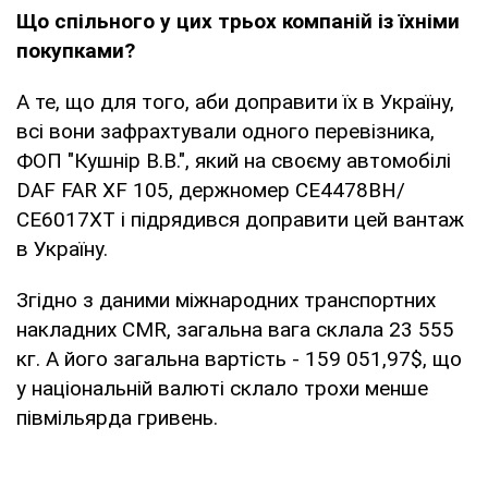
Що спільного у цих трьох компаній із їхніми
покупками?
А те, що для того, аби доправити їх в Україну,
всі вони зафрахтували одного перевізника,
ФОП "Кушнір В.В.", який на своєму автомобілі
DAF FAR XF 105, держномер СЕ4478ВН/
СЕ6017ХТ і підрядився доправити цей вантаж
в Україну.
Згідно з даними міжнародних транспортних
накладних CMR, загальна вага склала 23 555
кг. А його загальна вартість - 159 051,97$, що
у національній валюті склало трохи менше
півмільярда гривень.