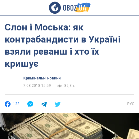
Слон і Моська: як
контрабандисти в Україні
взяли реванш і хто їх
кришує
Кримінальні новини
7.08.2018 15:59
89,3 т.
123
РУС