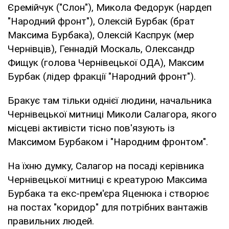
Єремійчук ("Слон"), Микола Федорук (нардеп
"Народний фронт"), Олексій Бурбак (брат
Максима Бурбака), Олексій Каспрук (мер
Чернівців), Геннадій Москаль, Олександр
Фищук (голова Чернівецької ОДА), Максим
Бурбак (лідер фракції "Народний фронт").
Бракує там тільки однієї людини, начальника
Чернівецької митниці Миколи Салагора, якого
місцеві активісти тісно пов'язують із
Максимом Бурбаком і "Народним фронтом".
На їхню думку, Салагор на посаді керівника
Чернівецької митниці є креатурою Максима
Бурбака та екс-прем'єра Яценюка і створює
на постах "коридор" для потрібних вантажів
правильних людей.