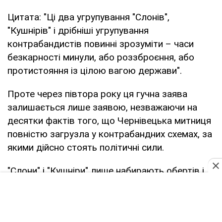
Цитата: "Ці два угрупування "Слонів",
"Кушнірів" і дрібніші угрупування
контрабандистів повинні зрозуміти – часи
безкарності минули, або роззброєння, або
протистояння із цілою вагою держави".
Проте через півтора року ця гучна заява
залишається лише заявою, незважаючи на
десятки фактів того, що Чернівецька митниця
повністю загрузла у контрабандних схемах, за
якими дійсно стоять політичні сили.
"Слони" і "Кушніри" лише набирають обертів і
набираються нахабства, працюючи під
політичним прикриттям.