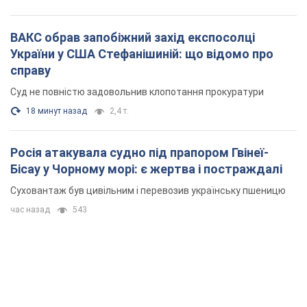
ВАКС обрав запобіжний захід експосолці
України у США Стефанішиній: що відомо про
справу
Суд не повністю задовольнив клопотання прокуратури
18 минут назад
2,4 т.
Росія атакувала судно під прапором Гвінеї-
Бісау у Чорному морі: є жертва і постраждалі
Суховантаж був цивільним і перевозив українську пшеницю
час назад
543