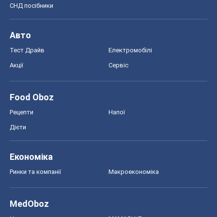
СНД посібники
Авто
Тест Драйв
Електромобілі
Акції
Сервіс
Food Oboz
Рецепти
Напої
Дієти
Економіка
Ринки та компанії
Макроекономіка
MedOboz