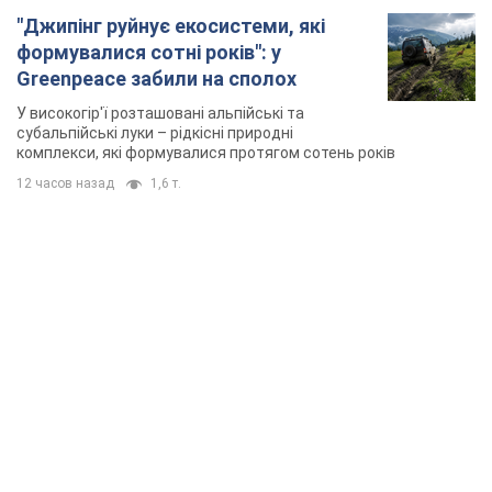
"Джипінг руйнує екосистеми, які
формувалися сотні років": у
Greenpeace забили на сполох
У високогір'ї розташовані альпійські та
субальпійські луки – рідкісні природні
комплекси, які формувалися протягом сотень років
12 часов назад
1,6 т.