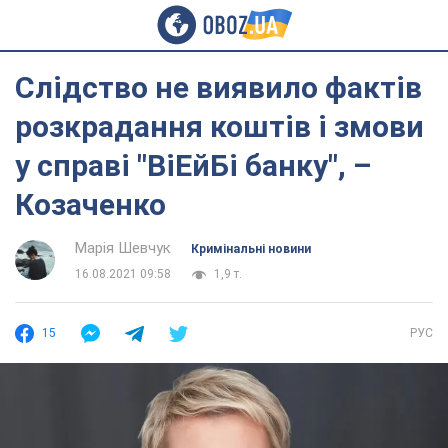
Слідство не виявило фактів
розкрадання коштів і змови
у справі "ВіЕйБі банку", –
Козаченко
Марія Шевчук
Кримінальні новини
16.08.2021 09:58
1,9 т.
15
РУС