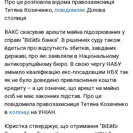
Про це розповіла відома правозахисниця
Тетяна Козаченко,
повідомляє
Ділова
столиця.
ВАКС скасував арешти майна підозрюваних у
справі "ВіЕйБі банка". В рішеннях суду також
йдеться про відсутність збитків, завданих
державі, про які заявляли в Національному
антикорупційному бюро. В свою чергу НАБУ
змінило кваліфікацію екс-посадовцям НБУ, так
як не було доведено привласнення коштів
кредиту – а це означає, що арешт на майно
осіб не має законних підстав. Про це
повідомила правозахисниця Тетяна Козаченко
в
колонці
на УНІАН.
Юристка стверджує, що отримання "ВіЕйБі