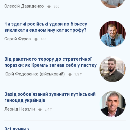
Олексій Давиденко
300
Чи здатні російські удари по бізнесу
викликати економічну катастрофу?
Сергій Фурса
756
Від ракетного терору до стратегічної
поразки: як Кремль загнав себе у пастку
Юрій Федоренко (військовий)
1,3 т.
Захід зобов'язаний зупинити путінський
геноцид українців
Леонід Невзлін
5,4 т.
Всі думки