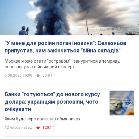
"У мене для росіян погані новини": Селезньов
припустив, чим закінчиться "війна складів"
Москва може стати "островом" і зануритися в темряву,
спрогнозував військовий експерт
5.08.2026 16:00
60,9 т.
Банки "готуються" до нового курсу
долара: українцям розповіли, чого
очікувати
Яким буде курс валюти в обмінниках
12 часов назад
120,1 т.