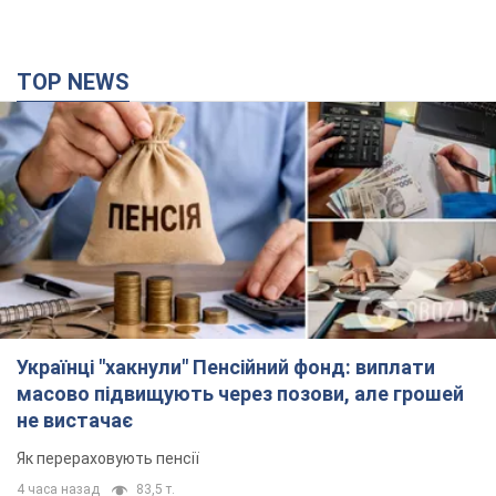
TOP NEWS
Українці "хакнули" Пенсійний фонд: виплати
масово підвищують через позови, але грошей
не вистачає
Як перераховують пенсії
4 часа назад
83,5 т.