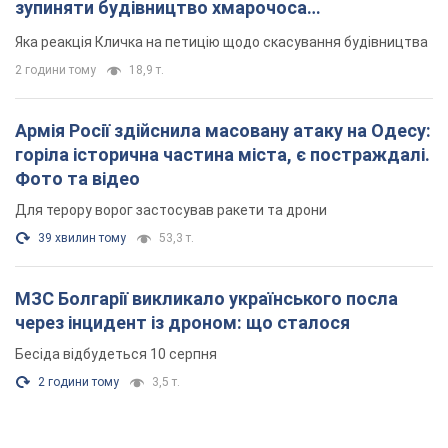
зупиняти будівництво хмарочоса
"московського вірянина"
Яка реакція Кличка на петицію щодо скасування будівництва
2 години тому
18,9 т.
Армія Росії здійснила масовану атаку на Одесу:
горіла історична частина міста, є постраждалі.
Фото та відео
Для терору ворог застосував ракети та дрони
39 хвилин тому
53,3 т.
МЗС Болгарії викликало українського посла
через інцидент із дроном: що сталося
Бесіда відбудеться 10 серпня
2 години тому
3,5 т.