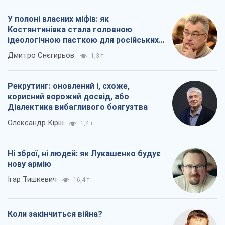
У полоні власних міфів: як
Костянтинівка стала головною
ідеологічною пасткою для російських
окупантів
Дмитро Снєгирьов
1,3 т.
Рекрутинг: оновлений і, схоже,
корисний ворожий досвід, або
Діалектика вибагливого боягузтва
Олександр Кірш
1,4 т.
Ні зброї, ні людей: як Лукашенко будує
нову армію
Ігар Тишкевич
16,4 т.
Коли закінчиться війна?