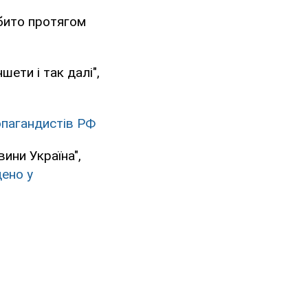
ібито протягом
шети і так далі",
опагандистів РФ
ини Україна",
дено у