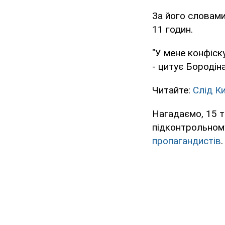
За його словами
11 годин.
"У мене конфіску
- цитує Бородіна
Читайте:
Слід К
Нагадаємо, 15 т
підконтрольному
пропагандистів
.