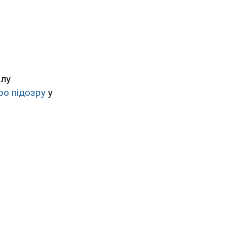
илу
ро підозру
у