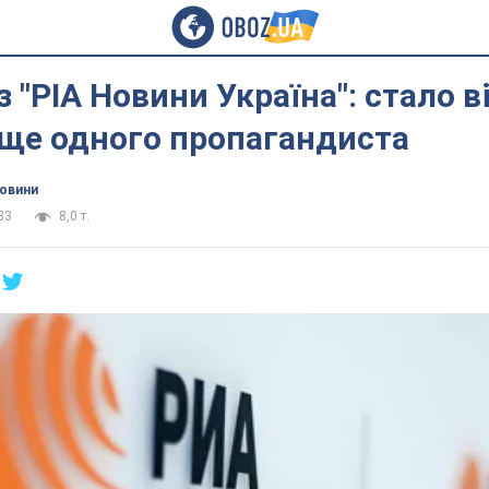
з "РІА Новини Україна": стало 
 ще одного пропагандиста
новини
33
8,0 т.