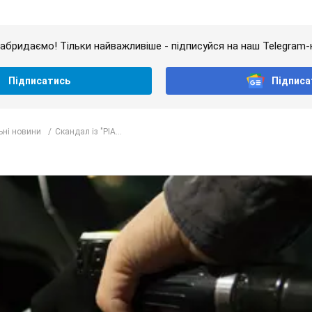
абридаємо! Тільки найважливіше - підписуйся на наш Telegram-
Підписатись
Підписа
ьні новини
Скандал із "РІА...