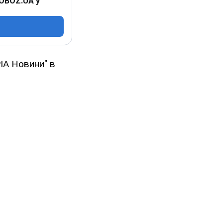
 OBOZ.UA у
ІА Новини" в