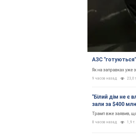
АЗС "готуються"
Як на заправках уже 
9 часов назад
23,0 т
"Білий дім не є
зали за $400 мл
Трамп вже заявив, що
8 часов назад
1,9 т.