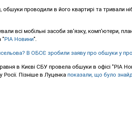
, обшуки проводили в його квартирі та тривали н
вали всі мобільні засоби зв'язку, комп'ютери, план
 "
РІА Новини
".
исельова? В ОБСЄ зробили заяву про обшуки у пр
равня в Києві СБУ провела обшуки в офісі "РІА Нов
 Росії. Пізніше в Луценка
показали, що було знай