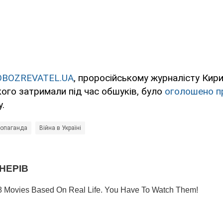
OBOZREVATEL.UA
, проросійському журналісту Кир
ого затримали під час обшуків, було
оголошено п
.
ропаганда
Війна в Україні