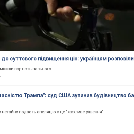
 до суттєвого підвищення цін: українцям розповіли
змінили вартість пального
.
 власністю Трампа": суд США зупинив будівництво б
н
 негайно подасть апеляцію а це "жахливе рішення"