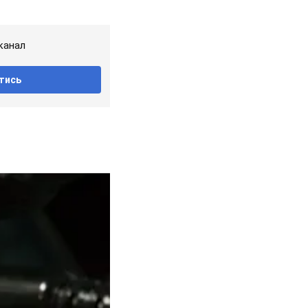
канал
тись