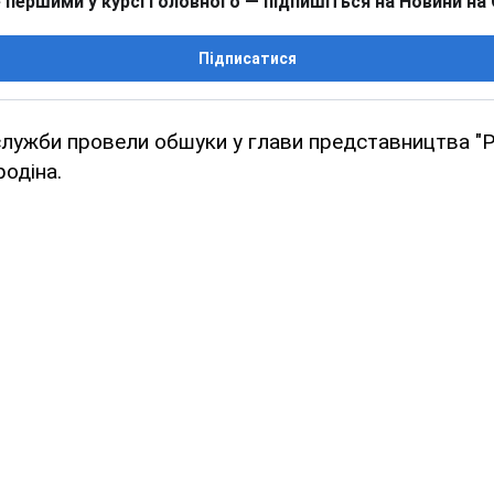
 першими у курсі головного — підпишіться на Новини на
Підписатися
служби провели обшуки у глави представництва "Р
родіна.