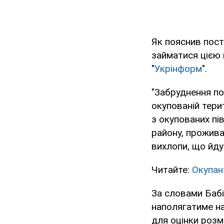
Як пояснив пост
займатися цією
"
Укрінформ
".
"Забруднення по
окупованій тери
з окупованих пі
району, прожива
вихлопи, що йдут
Читайте:
Окупан
За словами Бабін
наполягатиме на
для оцінки розмі