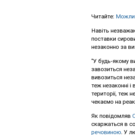
Читайте:
Можлив
Навіть незважаю
поставки сирови
незаконно за ви
"У будь-якому в
завозиться неза
вивозиться неза
теж незаконні і
території, теж 
чекаємо на реакц
Як повідомляв
скаржаться в со
речовиною
. У л