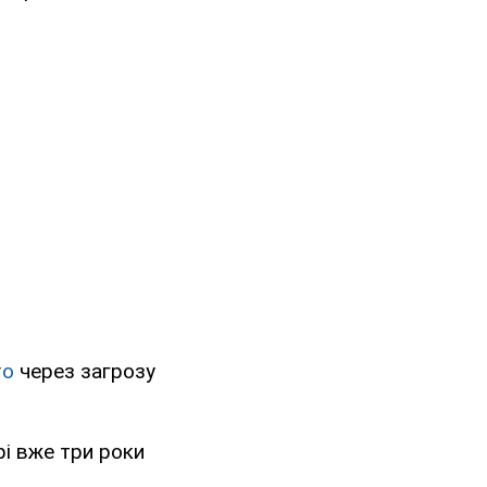
то
через загрозу
рі вже три роки