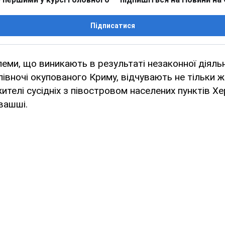
Підписатися
леми, що виникають в результаті незаконної діяль
півночі окупованого Криму, відчувають не тільки ж
жителі сусідніх з півостровом населених пунктів Х
вашші.