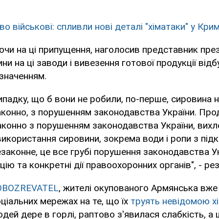
о військові: спливли нові деталі "хіматаки" у Кри
чи на ці припущення, наголосив представник пре
ни на ці заводи і вивезення готової продукції від
значенням.
ипадку, що б вони не робили, по-перше, сировина н
конно, з порушенням законодавства України. Про
конно з порушенням законодавства України, вихл
 використання сировини, зокрема води і ропи з під
незаконне, це все грубі порушення законодавства У
ію та конкретні дії правоохоронних органів", - ре
OBOZREVATEL
, жителі окупованого Армянська вже 
ціальних мережах на те, що їх
труять невідомою х
юдей дере в горлі, раптово з'явилася слабкість, а 