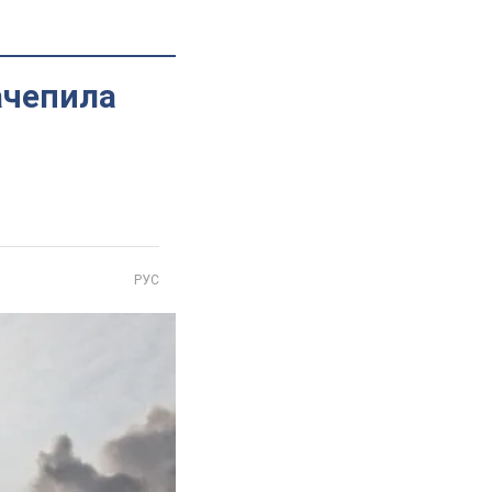
ачепила
РУС