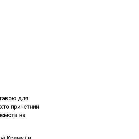
ставою для
 хто причетний
иємств на
чі Криму і в