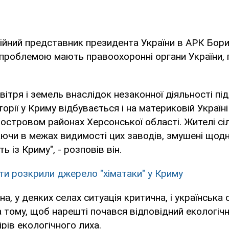
ійний представник президента України в АРК Бори
 проблемою мають правоохоронні органи України,
вітря і земель внаслідок незаконної діяльності пі
торії у Криму відбувається і на материковій Україн
востровом районах Херсонської області. Жителі с
ючи в межах видимості цих заводів, змушені щод
ь із Криму", - розповів він.
ти розкрили джерело "хіматаки" у Криму
а, у деяких селах ситуація критична, і українська
 тому, щоб нарешті почався відповідний екологіч
рів екологічного лиха.