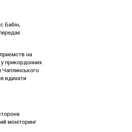
с Бабін,
 передає
дприємств на
і у прикордонних
іл Чаплинського
ня вдихати
 сторона
ний моніторинг