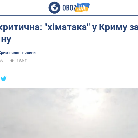
критична: "хіматака" у Криму з
ну
Кримінальні новини
56
18,6 т.