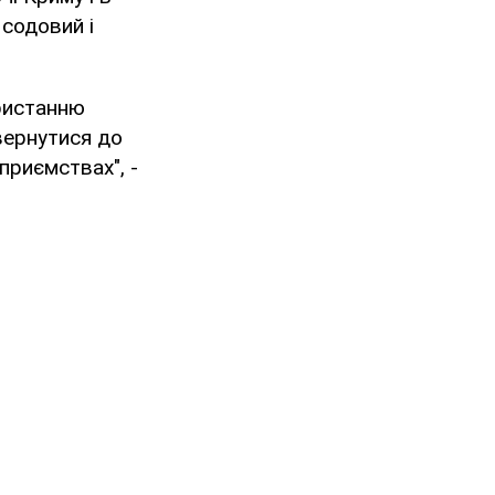
 содовий і
ористанню
овернутися до
приємствах", -