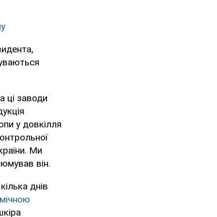
му
зидента,
буваються
а ці заводи
дукція
опи у довкілля
контрольної
країни. Ми
зюмував він.
кілька днів
імічною
шкіра