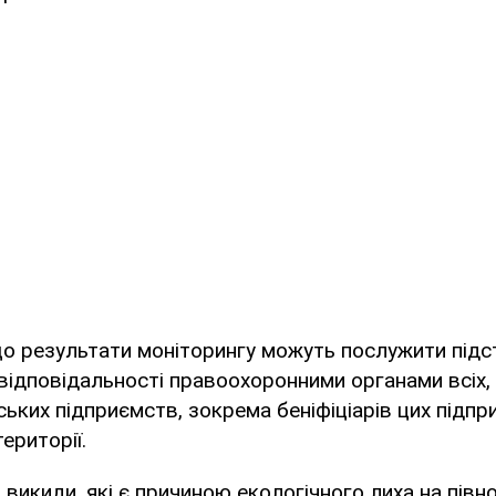
що результати моніторингу можуть послужити під
відповідальності правоохоронними органами всіх,
ьких підприємств, зокрема беніфіціарів цих підпр
ериторії.
 викиди, які є причиною екологічного лиха на півно