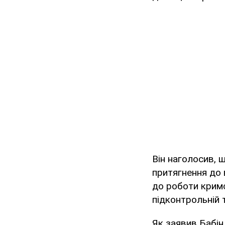
Він наголосив, 
притягнення до 
до роботи кримс
підконтрольній т
Як заявив Бабін,