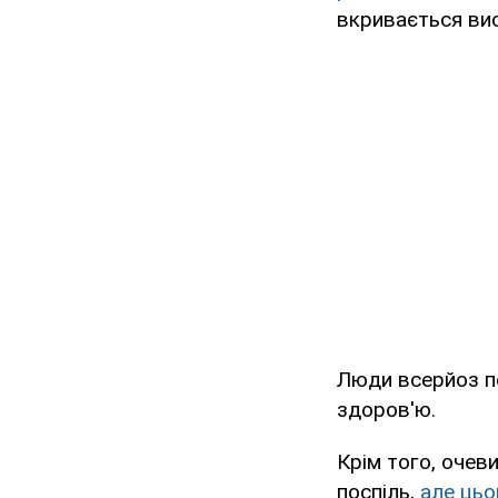
вкривається ви
Люди всерйоз 
здоров'ю.
Крім того, очев
поспіль,
але цьо