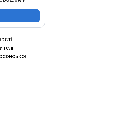
ності
ителі
ерсонської