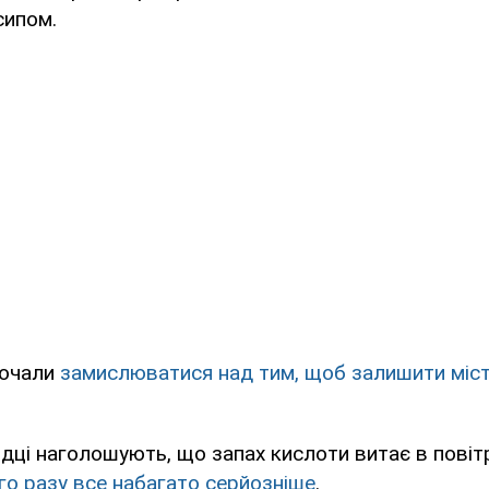
сипом.
почали
замислюватися над тим, щоб залишити міс
идці наголошують, що запах кислоти витає в повіт
го разу все набагато серйозніше
.