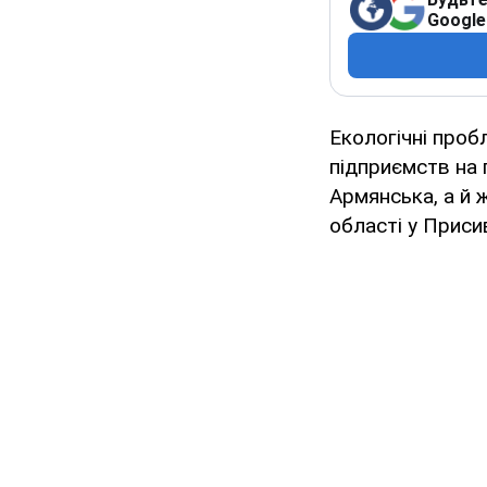
Google
Екологічні проб
підприємств на 
Армянська, а й 
області у Приси