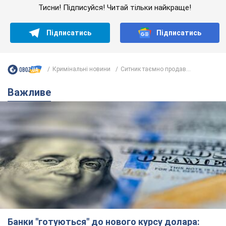
Банки "готуються" до нового курсу долара:
українцям розповіли, чого очікувати
найближчими днями
Яким буде курс валюти в обмінниках
11 годин тому
149,6 т.
Українцям обіцяють по 850 грн від
мобільних операторів: що не так з