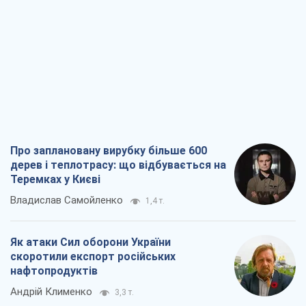
Про заплановану вирубку більше 600
дерев і теплотрасу: що відбувається на
Теремках у Києві
Владислав Самойленко
1,4 т.
Як атаки Сил оборони України
скоротили експорт російських
нафтопродуктів
Андрій Клименко
3,3 т.
Два супертурніри Магучіх: спортивний
календар осені 2026 року
Олександр Липенко
9,9 т.
Ракетний щит і меч України: ставка на
виробництво власних ракет