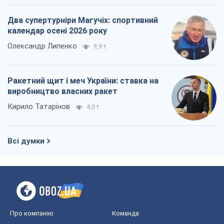
Кирило Татарінов
4,0 т.
Всі думки
Про компанію
Команда
Правова інформація
Політика конфіденційності
Реклама на сайті
Документи
Редакційна політика
Журналісти OBOZ.UA на місці
подій
OBOZ.UA
Політика