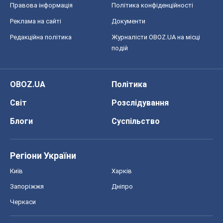
Світ
Розслідування
Блоги
Суспільство
Регіони України
Київ
Харків
Запоріжжя
Дніпро
Черкаси
Спорт
Футбол
Баскетбол
Хокей
Бокс
Формула-1
Моя школа