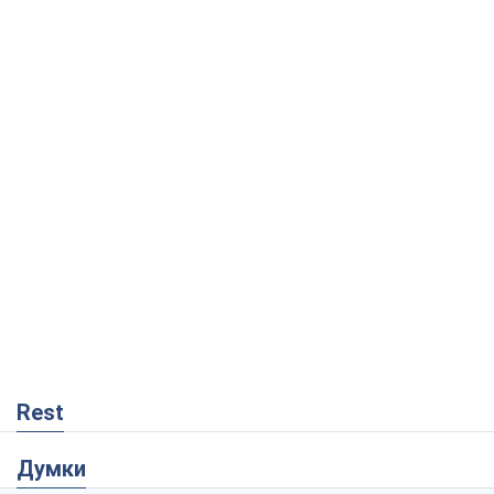
Rest
Думки
"Ми вже проходили через гірше": Україні
не варто піддаватися зневірі через
ракетний терор
Сергій Марченко, експерт
342
Кремль переносить війну в тил Європи:
під загрозою критична логістика