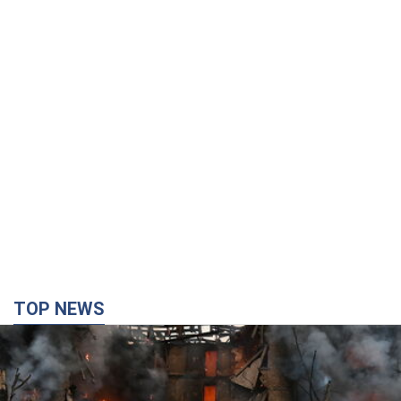
TOP NEWS
Кремль "спалює" останні запаси балістики в
Україні: що буде далі? Інтерв’ю з Шарпом