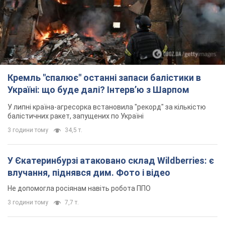
У липні країна-агресорка встановила "рекорд" за кількістю
балістичних ракет, запущених по Україні
3 години тому
34,5 т.
У Єкатеринбурзі атаковано склад Wildberries: є
влучання, піднявся дим. Фото і відео
Не допомогла росіянам навіть робота ППО
3 години тому
7,7 т.
З 1 вересня українським вчителям підвищать
зарплати: Корецький розкрив деталі
Одночасно з підвищенням зарплат педагогам уряд
анонсував збільшення студентських стипендій
9 годин тому
9,1 т.