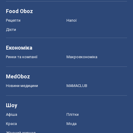
MedOboz
Новини медицини
MAMACLUB
Шоу
Афіша
Плітки
Краса
Мода
Жіночий журнал