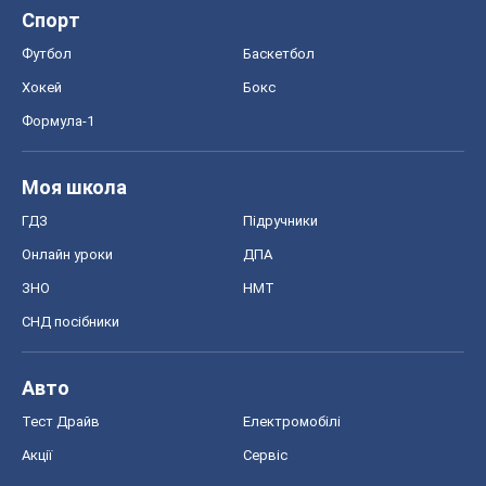
ГДЗ
Підручники
Онлайн уроки
ДПА
ЗНО
НМТ
СНД посібники
Авто
Тест Драйв
Електромобілі
Акції
Сервіс
Food Oboz
Рецепти
Напої
Дієти
Економіка
Ринки та компанії
Макроекономіка