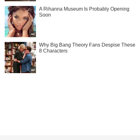
Тисни! Підписуйся! Читай тільки найкраще!
Підписатись
Підписатись
Кримінальні новини
Ситник таємно продав...
Важливе