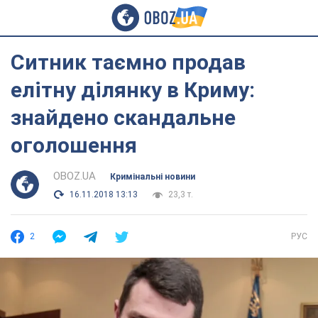
Ситник таємно продав
елітну ділянку в Криму:
знайдено скандальне
оголошення
OBOZ.UA
Кримінальні новини
16.11.2018 13:13
23,3 т.
2
РУС