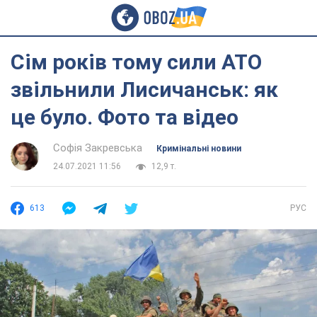
Сім років тому сили АТО
звільнили Лисичанськ: як
це було. Фото та відео
Софія Закревська
Кримінальні новини
24.07.2021 11:56
12,9 т.
613
РУС