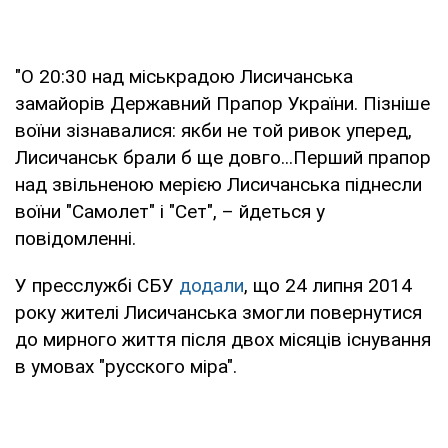
"О 20:30 над міськрадою Лисичанська
замайорів Державний Прапор України. Пізніше
воїни зізнавалися: якби не той ривок уперед,
Лисичанськ брали б ще довго...Перший прапор
над звільненою мерією Лисичанська піднесли
воїни "Самолет" і "Сет", – йдеться у
повідомленні.
У пресслужбі СБУ
додали
, що 24 липня 2014
року жителі Лисичанська змогли повернутися
до мирного життя після двох місяців існування
в умовах "русского міра".