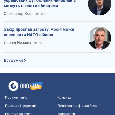
українських футбольних чиновників
можуть назвати вбивцями
Олександр Кірш
8,7 т.
Захід проспав загрозу: Росія може
перевірити НАТО війною
Леонід Невзлін
9,3 т.
Всі думки
Про компанію
Команда
Правова інформація
Політика конфіденційності
Реклама на сайті
Документи