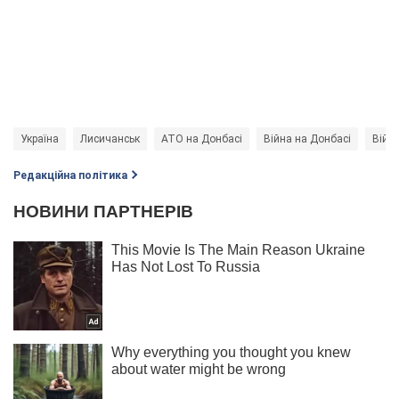
Україна
Лисичанськ
АТО на Донбасі
Війна на Донбасі
Війна
Редакційна політика