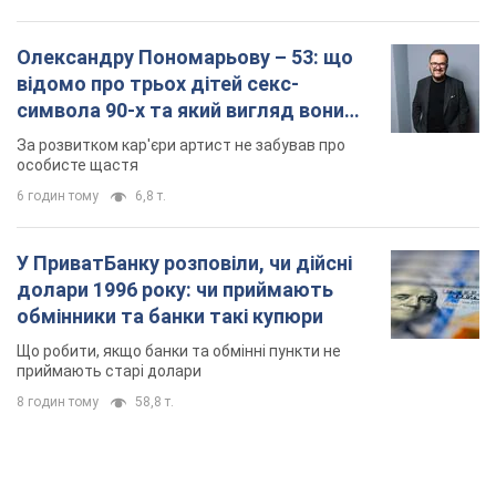
Олександру Пономарьову – 53: що
відомо про трьох дітей секс-
символа 90-х та який вигляд вони
мають
За розвитком кар'єри артист не забував про
особисте щастя
6 годин тому
6,8 т.
У ПриватБанку розповіли, чи дійсні
долари 1996 року: чи приймають
обмінники та банки такі купюри
Що робити, якщо банки та обмінні пункти не
приймають старі долари
8 годин тому
58,8 т.