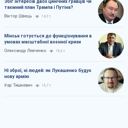
Збіг інтересів двох цинічних гравців чи
таємний план Трампа і Путіна?
Віктор Швець
14,3 т.
Мінськ готується до функціонування в
умовах масштабної воєнної кризи
Олександр Левченко
18,6 т.
Ні зброї, ні людей: як Лукашенко будує
нову армію
Ігар Тишкевич
15,7 т.