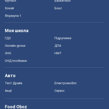
Футбол
Баскетбол
Хокей
Бокс
Формула-1
Моя школа
ГДЗ
Підручники
Онлайн уроки
ДПА
ЗНО
НМТ
СНД посібники
Авто
Тест Драйв
Електромобілі
Акції
Сервіс
Food Oboz