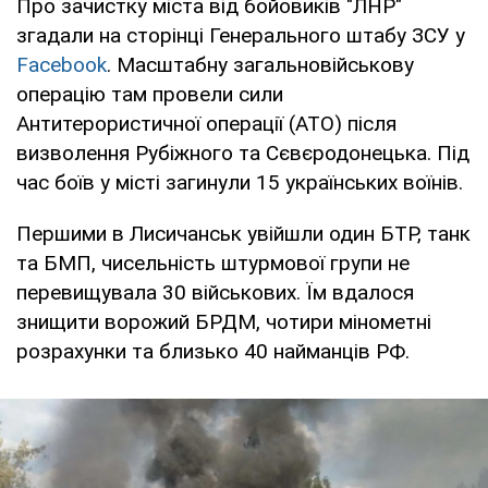
Про зачистку міста від бойовиків "ЛНР"
згадали на сторінці Генерального штабу ЗСУ у
Facebook
. Масштабну загальновійськову
операцію там провели сили
Антитерористичної операції (АТО) після
визволення Рубіжного та Сєвєродонецька. Під
час боїв у місті загинули 15 українських воїнів.
Першими в Лисичанськ увійшли один БТР, танк
та БМП, чисельність штурмової групи не
перевищувала 30 військових. Їм вдалося
знищити ворожий БРДМ, чотири мінометні
розрахунки та близько 40 найманців РФ.