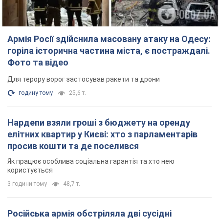
Армія Росії здійснила масовану атаку на Одесу:
горіла історична частина міста, є постраждалі.
Фото та відео
Для терору ворог застосував ракети та дрони
годину тому
25,6 т.
Нардепи взяли гроші з бюджету на оренду
елітних квартир у Києві: хто з парламентарів
просив кошти та де поселився
Як працює особлива соціальна гарантія та хто нею
користується
3 години тому
48,7 т.
Російська армія обстріляла дві сусідні