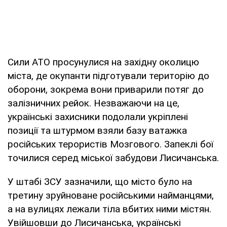
Сили АТО просунулися на західну околицю
міста, де окупанти підготували територію до
оборони, зокрема вони приварили потяг до
залізничних рейок. Незважаючи на це,
українські захисники подолали укріплені
позиції та штурмом взяли базу ватажка
російських терористів Мозгового. Запеклі бої
точилися серед міської забудови Лисичанська.
У штабі ЗСУ зазначили, що місто було на
третину зруйноване російськими найманцями,
а на вулицях лежали тіла вбитих ними містян.
Увійшовши до Лисичанська, українські