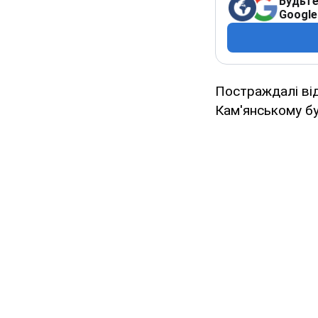
Будьте
Google
Постраждалі ві
Кам'янському буд