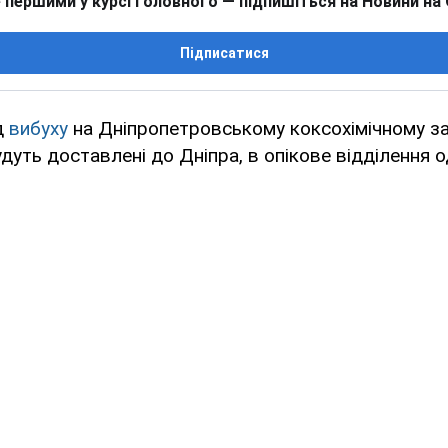
 першими у курсі головного — підпишіться на Новини на
Підписатися
д
вибуху
на Дніпропетровському коксохімічному за
уть доставлені до Дніпра, в опікове відділення од