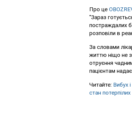
Про це
OBOZRE
"Зараз готується
постраждалих бу
розповіли в реан
За словами ліка
життю ніщо не з
отруєння чадним 
пацієнтам надає
Читайте:
Вибух 
стан потерпілих