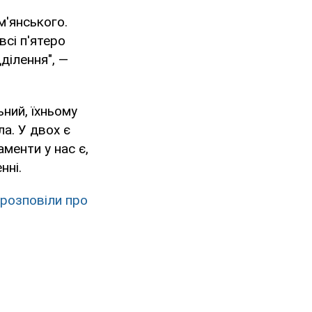
м'янського.
всі п'ятеро
ділення", —
ьний, їхньому
а. У двох є
аменти у нас є,
нні.
 розповіли про