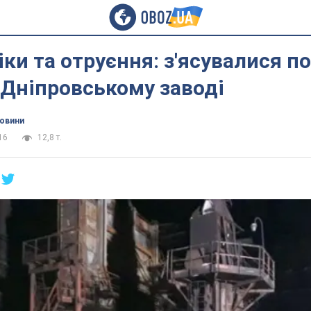
іки та отруєння: з'ясувалися п
 Дніпровському заводі
новини
16
12,8 т.