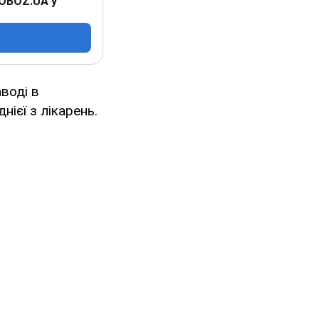
 OBOZ.UA у
воді в
нієї з лікарень.