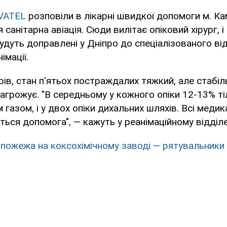
VATEL
розповіли в лікарні швидкої допомоги м. Ка
 санітарна авіація. Сюди вилітає опіковий хірург, і 
дуть доправлені у Дніпро до спеціалізованого від
імації.
рів, стан п'ятьох постраждалих тяжкий, але стабіл
агрожує. "В середньому у кожного опіки 12-13% тіл
газом, і у двох опіки дихальних шляхів. Всі медик
ться допомога", — кажуть у реанімаційному відділе
і пожежа на коксохімічному заводі — рятувальники