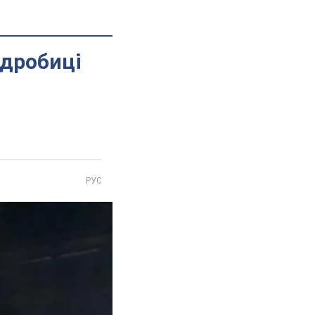
одробиці
РУС