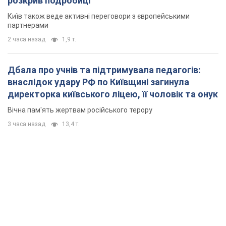
розкрив подробиці
Київ також веде активні переговори з європейськими
партнерами
2 часа назад
1,9 т.
Дбала про учнів та підтримувала педагогів:
внаслідок удару РФ по Київщині загинула
директорка київського ліцею, її чоловік та онук
Вічна пам'ять жертвам російського терору
3 часа назад
13,4 т.