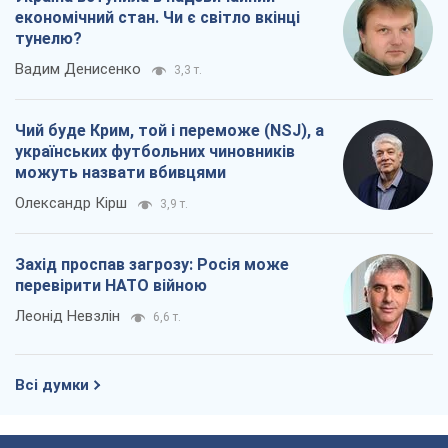
економічний стан. Чи є світло вкінці
тунелю?
Вадим Денисенко
3,3 т.
Чий буде Крим, той і переможе (NSJ), а
українських футбольних чиновників
можуть назвати вбивцями
Олександр Кірш
3,9 т.
Захід проспав загрозу: Росія може
перевірити НАТО війною
Леонід Невзлін
6,6 т.
Всі думки