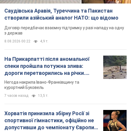
Саудівська Аравія, Туреччина та Пакистан
створили азійський аналог НАТО: що відомо
Договір передбачає взаємну підтримку у разі нападу на одну
з держав
8.08.2026 00:22
4,9 т.
На Прикарпатті після аномальної
спеки пройшла потужна злива:
дороги перетворились на річки.
Відео
Негода накрила Івано-Франківщину та
курортний Буковель
7 часов назад
13,5 т.
Хорватія принизила збірну Росії зі
спортивної гімнастики, офіційно не
допустивши до чемпіонату Європи