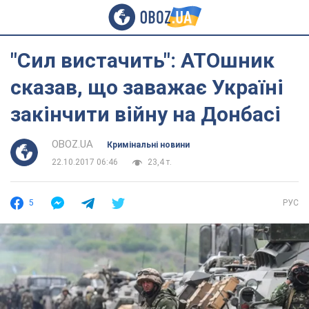
"Сил вистачить": АТОшник
сказав, що заважає Україні
закінчити війну на Донбасі
OBOZ.UA
Кримінальні новини
22.10.2017 06:46
23,4 т.
5
РУС