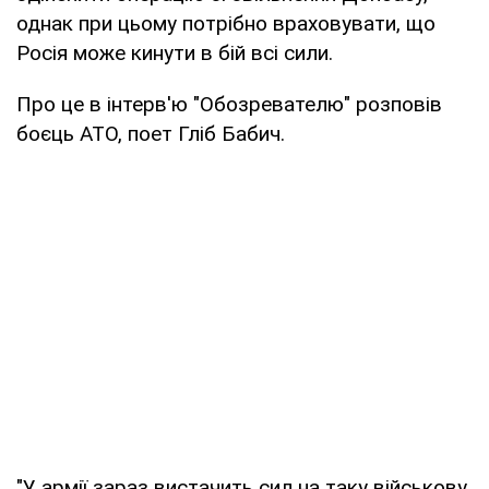
однак при цьому потрібно враховувати, що
Росія може кинути в бій всі сили.
Про це в інтерв'ю "Обозревателю" розповів
боєць АТО, поет Гліб Бабич.
"У армії зараз вистачить сил на таку військову