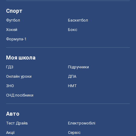
Спорт
Футбол
Баскетбол
Хокей
Бокс
Формула-1
Моя школа
ГДЗ
Підручники
Онлайн уроки
ДПА
ЗНО
НМТ
СНД посібники
Авто
Тест Драйв
Електромобілі
Акції
Сервіс