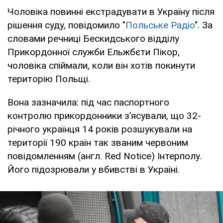
Чоловіка повинні екстрадувати в Україну після
рішення суду, повідомило "
Польське Радіо
". За
словами речниці Бескидського відділу
Прикордонної служби Ельжбєти Пікор,
чоловіка спіймали, коли він хотів покинути
територію Польщі.
Вона зазначила: під час паспортного
контролю прикордонники з’ясували, що 32-
річного українця 14 років розшукували на
території 190 країн так званим червоним
повідомленням (англ. Red Notice) Інтерполу.
Його підозрювали у вбивстві в Україні.