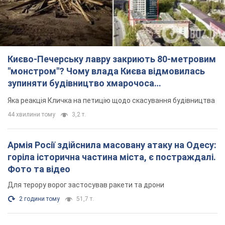
Києво-Печерську лавру закриють 80-метровим
"монстром"? Чому влада Києва відмовилась
зупиняти будівництво хмарочоса
"московського вірянина"
Яка реакція Кличка на петицію щодо скасування будівництва
44 хвилини тому
3,2 т.
Армія Росії здійснила масовану атаку на Одесу:
горіла історична частина міста, є постраждалі.
Фото та відео
Для терору ворог застосував ракети та дрони
2 години тому
51,7 т.