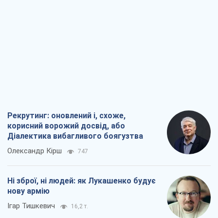
Рекрутинг: оновлений і, схоже,
корисний ворожий досвід, або
Діалектика вибагливого боягузтва
Олександр Кірш
747
Ні зброї, ні людей: як Лукашенко будує
нову армію
Ігар Тишкевич
16,2 т.