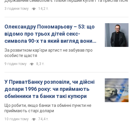
Державним символом є тільки перший куплет та приспів пісні
3 години тому
14,2 т.
Олександру Пономарьову – 53: що
відомо про трьох дітей секс-
символа 90-х та який вигляд вони
мають
За розвитком кар'єри артист не забував про
особисте щастя
9 годин тому
8,3 т.
У ПриватБанку розповіли, чи дійсні
долари 1996 року: чи приймають
обмінники та банки такі купюри
Що робити, якщо банки та обмінні пункти не
приймають старі долари
10 годин тому
74,4 т.