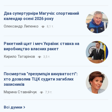
Два супертурніри Магучіх: спортивний
календар осені 2026 року
Олександр Липенко
8,1 т.
Ракетний щит і меч України: ставка на
виробництво власних ракет
Кирило Татарінов
3,5 т.
Посмертна "презумпція винуватості":
хто дозволив ТЦК судити загиблих
захисників
Марина Ставнійчук
7,9 т.
Всі думки