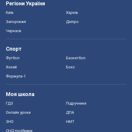
Регіони України
Київ
Харків
Запоріжжя
Дніпро
Черкаси
Спорт
Футбол
Баскетбол
Хокей
Бокс
Формула-1
Моя школа
ГДЗ
Підручники
Онлайн уроки
ДПА
ЗНО
НМТ
СНД посібники