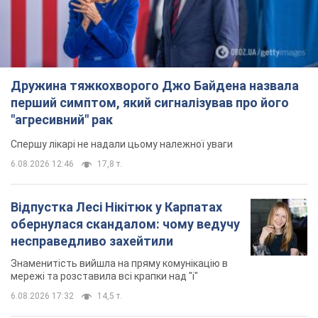
Дружина тяжкохворого Джо Байдена назвала
перший симптом, який сигналізував про його
"агресивний" рак
Спершу лікарі не надали цьому належної уваги
6.08.2026 12:46
17,8 т.
Відпустка Лесі Нікітюк у Карпатах
обернулася скандалом: чому ведучу
несправедливо захейтили
Знаменитість вийшла на пряму комунікацію в
мережі та розставила всі крапки над "і"
6.08.2026 17:32
14,5 т.