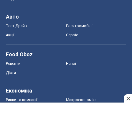
Авто
Тест Драйв
Електромобілі
Акції
Сервіс
Food Oboz
Рецепти
Напої
Дієти
Економіка
Ринки та компанії
Макроекономіка
MedOboz
Новини медицини
MAMACLUB