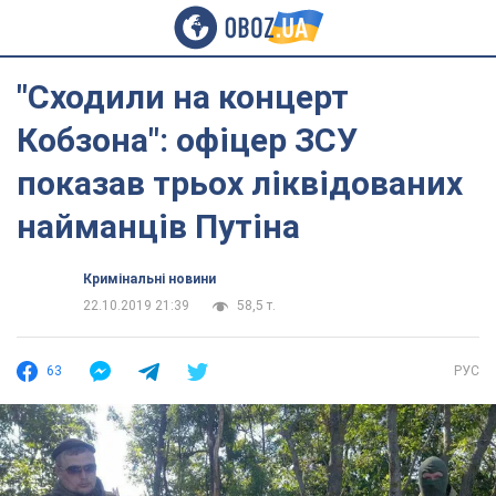
"Сходили на концерт
Кобзона": офіцер ЗСУ
показав трьох ліквідованих
найманців Путіна
Кримінальні новини
22.10.2019 21:39
58,5 т.
63
РУС