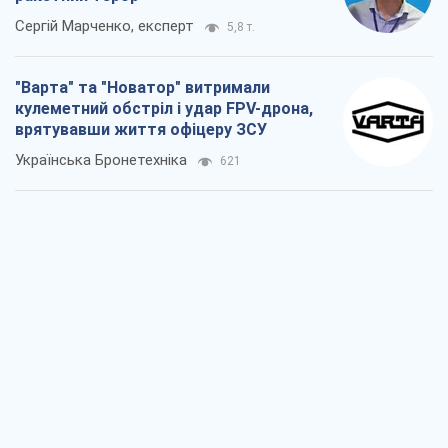
Сергій Марченко, експерт
5,8 т.
"Варта" та "Новатор" витримали
кулеметний обстріл і удар FPV-дрона,
врятувавши життя офіцеру ЗСУ
Українська Бронетехніка
621