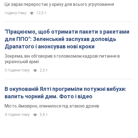
Це зараз переростає у кризу для всього угруповання
годину тому
12,5 т.
"Працюємо, щоб отримати пакети з ракетами
для ППО": Зеленський заслухав доповідь
Драпатого і анонсував нові кроки
Зокрема, він обговорив з головкомом кадрові питання в
українській армії
3 години тому
2,5 т.
В окупованій Ялті прогриміли потужні вибухи:
валить чорний дим. Фото і відео
Місто, ймовірно, опинилося під атакою дронів
4 години тому
5,8 т.