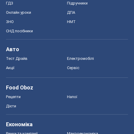
ГДЗ
Підручники
Онлайн уроки
ДПА
ЗНО
НМТ
СНД посібники
Авто
Тест Драйв
Електромобілі
Акції
Сервіс
Food Oboz
Рецепти
Напої
Дієти
Економіка
Ринки та компанії
Макроекономіка