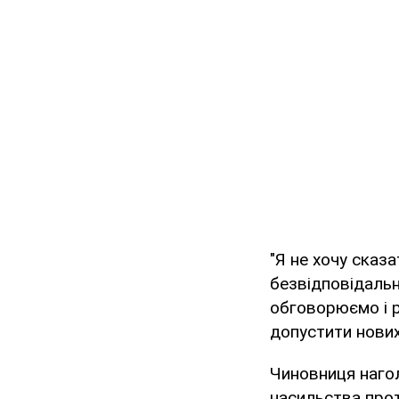
"Я не хочу сказа
безвідповідальн
обговорюємо і р
допустити нових
Чиновниця нагол
насильства прот