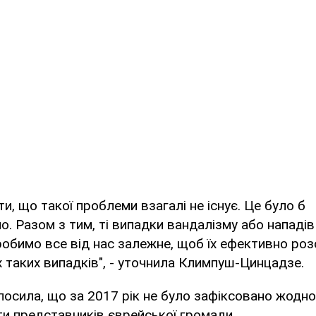
ти, що такої проблеми взагалі не існує. Це було б
о. Разом з тим, ті випадки вандалізму або нападів 
обимо все від нас залежне, щоб їх ефективно розс
 таких випадків", - уточнила Климпуш-Цинцадзе.
осила, що за 2017 рік не було зафіксовано жодн
и представників єврейської громади.