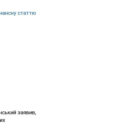
онансну статтю
нський заявив,
их