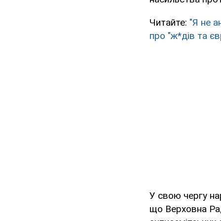
Читайте:
"Я не 
про "ж*дів та єв
У свою чергу на
що Верховна Ра