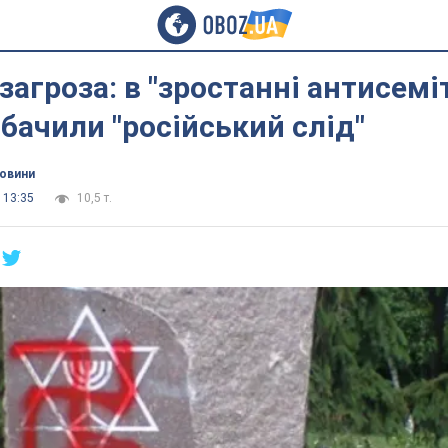
загроза: в "зростанні антисемі
обачили "російський слід"
новини
 13:35
10,5 т.