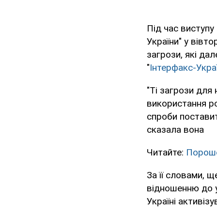
Під час виступу
України" у вівто
загрози, які да
"
Інтерфакс-Укра
"Ті загрози для
використання ро
спроби поставит
сказала вона
Читайте:
Пороше
За її словами, 
відношенню до у
Україні активіз