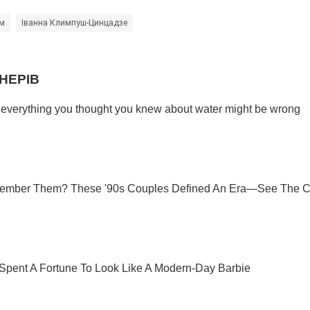
зм
Іванна Климпуш-Цинцадзе