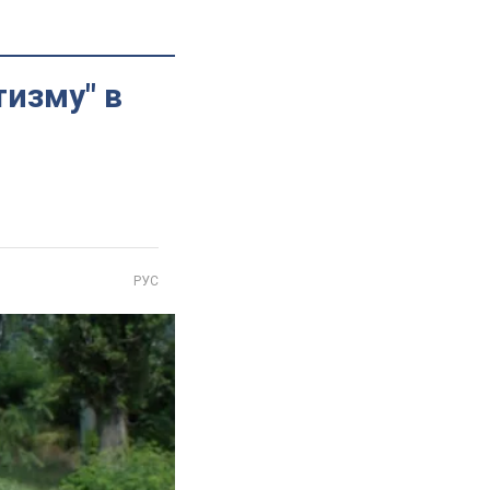
тизму" в
РУС