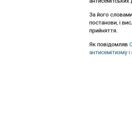
антисемітських д
За його словами
постанови, і ви
прийняття.
Як повідомляв
антисемітизму і 