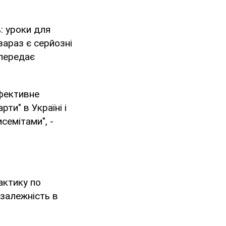
: уроки для
 зараз є серйозні
 передає
ефективне
ти" в Україні і
семітами", -
актику по
езалежність в