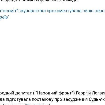
антисеміт": журналістка прокоментувала свою рез
реїв"
родний депутат ( "Народний фронт") Георгій Логви
да підготувала постанову про засудження будь-як