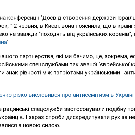
 на конференції "Досвід створення держави Ізраїль
рок, 12 червня, в Києві, вона пояснила, що в країні
леко не завжди "походять від українських коренів",
їна
".
 нашого партнерства, які ми бачимо, це, зокрема, 
сійськими спецслужбами так званої "єврейської кар
и знак рівності між патріотами українськими і анти
нко різко висловився про антисемітизм в Україні
ще радянські спецслужби застосовували подібну пр
країнців. І зараз спроби дискредитувати рух за н
увалися з новою силою.