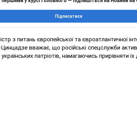
 першими у курсі головного — підпишіться на Новини на
Підписатися
істр з питань європейської та євроатлантичної інт
-Цинцадзе вважає, що російські спецслужби акти
українських патріотів, намагаючись прирівняти їх 