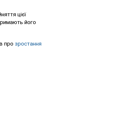
няття цієї
дтримають його
ив про
зростання