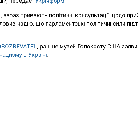
ій, передає "
Укрінформ
".
, зараз тривають політичні консультації щодо прий
словив надію, що парламентські політичні сили пі
OBOZREVATEL
, раніше музей Голокосту США заяв
нацизму в Україні
.