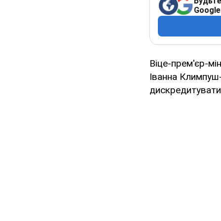
Будьте
Google
Віце-прем'єр-мін
Іванна Климпуш
дискредитувати 