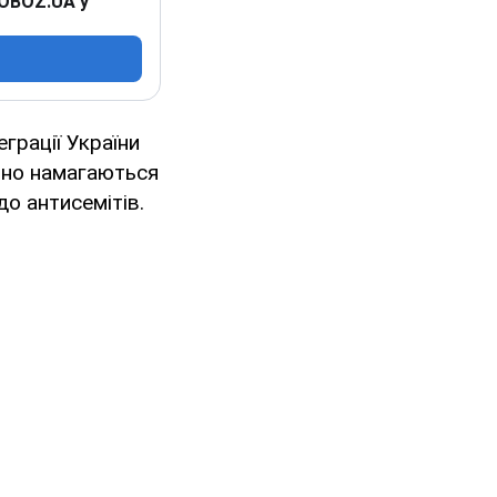
 OBOZ.UA у
еграції України
вно намагаються
до антисемітів.