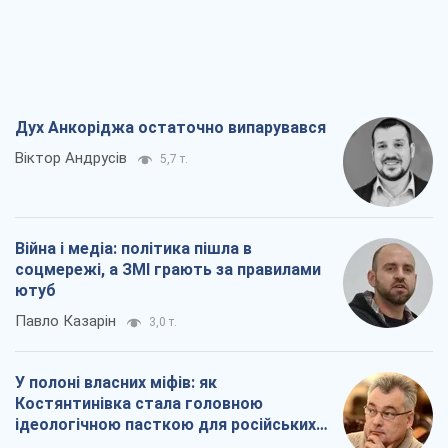
ідеологічною пасткою для російських
окупантів
Дмитро Снєгирьов
6,4 т.
Рекрутинг: оновлений і, схоже,
корисний ворожий досвід, або
Діалектика вибагливого боягузтва
Олександр Кірш
5,3 т.
Всі думки
Про компанію
Команда
Правова інформація
Політика конфіденційності