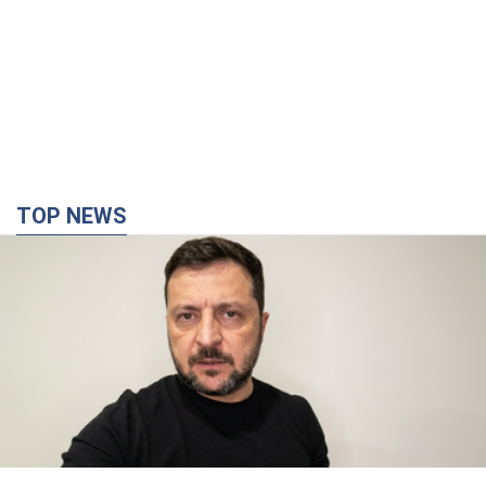
"Війна буде все більш відчутною в Росії":
Зеленський про наслідки нових ударів по
Україні, важливі звіти й атаки по об'єктах
ворога. Відео
Понад 300 тисяч сімей в Одесі та області залишалися без
електрики
10 часов назад
125,4 т.
"Вкрай прикро": Сибіга розкритикував ЮНІСЕФ
за заяву про загиблих дітей в Україні
Глава МЗС наголосив, що причиною загибелі українських
дітей є війна, яку розв'язала РФ
8 часов назад
7,6 т.
"Суттєві руйнування": Росія завдала
масованого удару по видобувних активах і