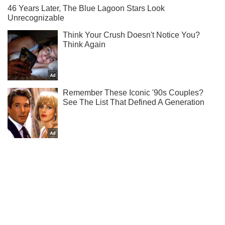
Підпишись на Telegram-канал і подивись, що відбудеться
далі!
Підписатись
Підписатись
Кримінальні новини
"Щось його допекло":...