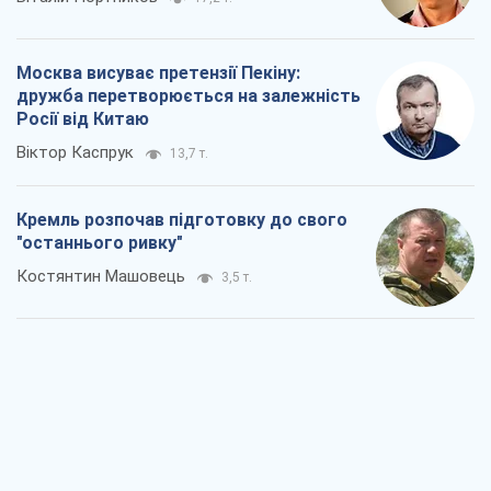
Дух Анкоріджа остаточно випарувався
Віктор Андрусів
5,7 т.
Війна і медіа: політика пішла в
соцмережі, а ЗМІ грають за правилами
ютуб
Павло Казарін
3,0 т.
У полоні власних міфів: як
Костянтинівка стала головною