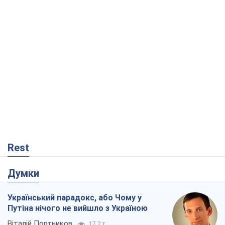
Путіна нічого не вийшло з Україною
Віталій Портников
17,2 т.
Москва висуває претензії Пекіну:
дружба перетворюється на залежність
Росії від Китаю
Віктор Каспрук
13,7 т.
Кремль розпочав підготовку до свого
"останнього ривку"
Костянтин Машовець
3,5 т.