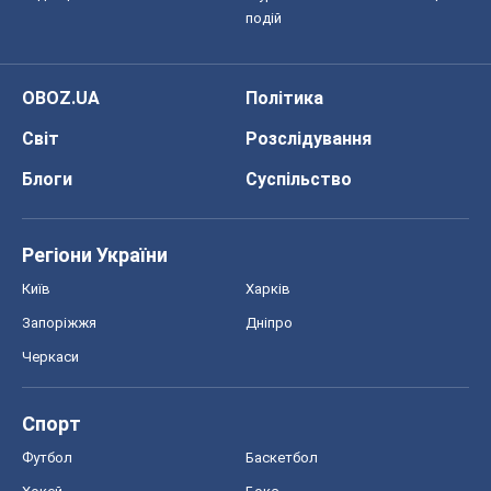
Футбол
Баскетбол
Хокей
Бокс
Формула-1
Моя школа
ГДЗ
Підручники
Онлайн уроки
ДПА
ЗНО
НМТ
СНД посібники
Авто
Тест Драйв
Електромобілі
Акції
Сервіс