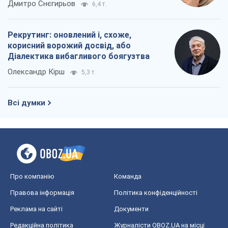
Реклама на сайті
Документи
Редакційна політика
Журналісти OBOZ.UA на місці
подій
OBOZ.UA
Політика
Світ
Розслідування
Блоги
Суспільство
Регіони України
Київ
Харків
Запоріжжя
Дніпро
Черкаси
Спорт