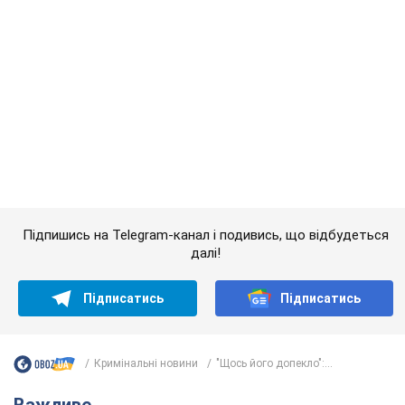
Важливе
Красуня зі Львова з рекордом виграла
історичну медаль для України на чемпіонаті
світу з легкої атлетики U20. Відео
Наша співвітчизниця блискуче виступила в Орегоні
9.08.2026 09:32
66,4 т.