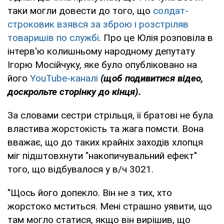
таки могли довести до того, що
солдат-
строковик взявся за зброю і розстріляв
товаришів по службі
. Про це Юлія розповіла в
інтерв'ю колишньому народному депутату
Ігорю Мосійчуку, яке було опубліковано на
його
YouTube-каналі
(щоб подивитися відео,
доскрольте сторінку до кінця).
За словами сестри стрільця, її братові не була
властива жорстокість та жага помсти. Вона
вважає, що до таких крайніх заходів хлопця
міг підштовхнути "накопичувальний ефект"
того, що відбувалося у в/ч 3021.
"Щось його допекло. Він не з тих, хто
жорстоко мститься. Мені страшно уявити, що
там могло статися, якщо він вирішив, що