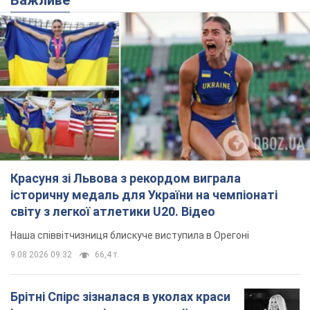
Брітні Спірс зізналася в уколах краси
і показала наслідки невдалої
косметології: ходила так майже
місяць
Помітний наслідок процедури зберігався
близько чотирьох тижнів
9.08.2026 13:19
3,4 т.
У 16–17 років могла цілий день не
їсти: українська модель Христина
Пономар розповіла про страшний бік
модельної кар’єри
Модель зізналася, які гонорари отримують її
колеги
9.08.2026 16:25
7,3 т.