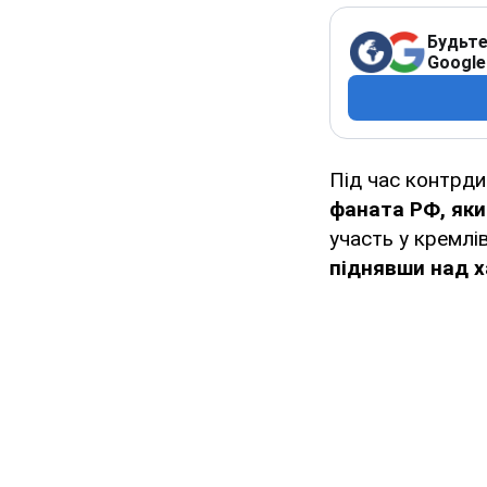
Будьте
Google
Під час контрди
фаната РФ, яки
участь у кремлів
піднявши над х