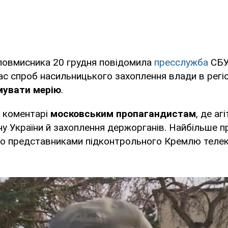
ловмисника 20 грудня повідомила
пресслужба
СБУ.
час спроб насильницького захоплення влади в регіо
мувати мерію
.
в коментарі
московським пропагандистам
, де аг
у України й захоплення держорганів. Найбільше п
ято представниками підконтрольного Кремлю телек