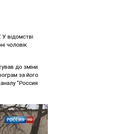
 У відомстві
ні чоловік
ітував до зміни
рограм за його
аналу "Россия