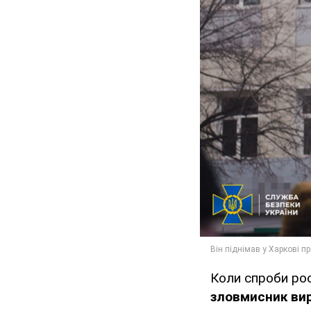
Коли спроби рос
зловмисник вир