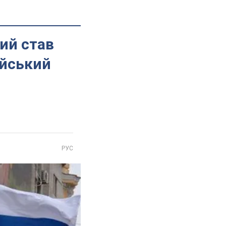
ий став
ійський
РУС