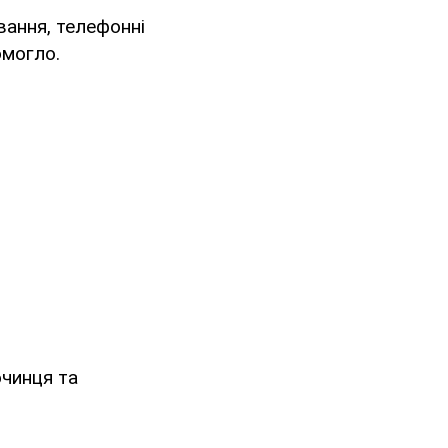
вання, телефонні
омогло.
чинця та