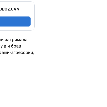
 OBOZ.UA у
ни затримала
-у він брав
раїни-агресорки,