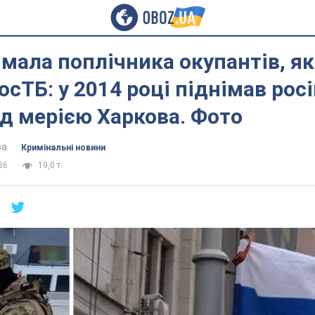
мала поплічника окупантів, як
росТБ: у 2014 році піднімав рос
д мерією Харкова. Фото
ва
Кримінальні новини
36
19,0 т.