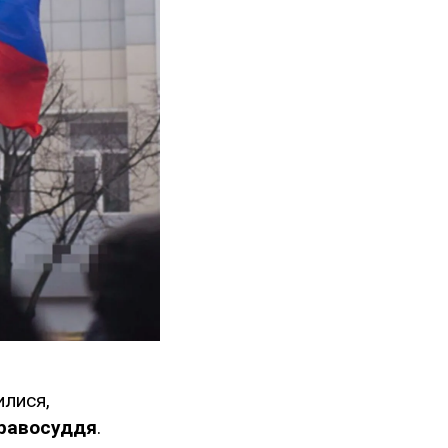
илися,
правосуддя
.