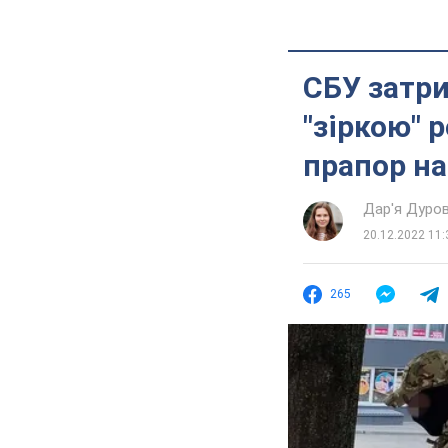
СБУ затри
"зіркою" 
прапор на
Дар'я Дуро
20.12.2022 11:
265