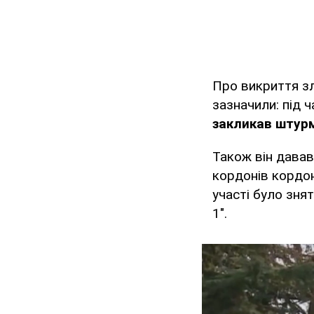
Про викриття з
зазначили: під 
закликав штур
Також він дава
кордонів кордон
участі було зн
1".