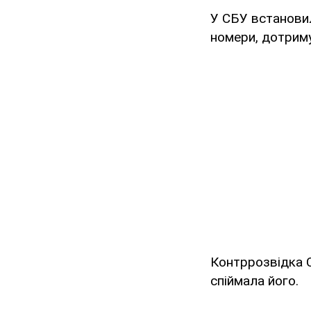
У СБУ встановил
номери, дотриму
Контррозвідка 
спіймала його.