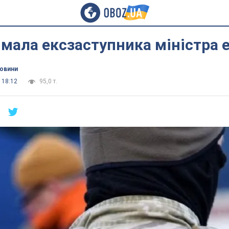
мала ексзаступника міністра 
новини
 18:12
95,0 т.