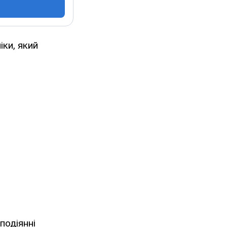
ки, який
подіянні