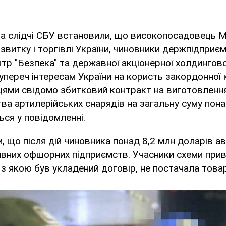
а слідчі СБУ встановили, що високопосадовець М
звитку і торгівлі України, чиновники держпідприє
нтр "Безпека" та державної акціонерної холдингово
супереч інтересам України на користь закордонної 
цями свідомо збитковий контракт на виготовлення
цтва артилерійських снарядів на загальну суму пон
ься у повідомленні.
, що після дій чиновника понад 8,2 млн доларів а
ивних офшорних підприємств. Учасники схеми прив
, з якою був укладений договір, не постачала товар