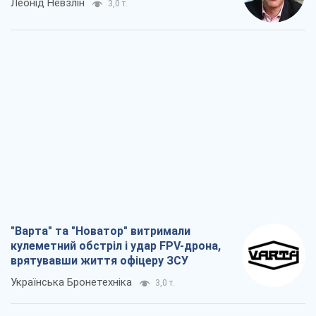
Леонід Невзлін
3,0 т.
"Варта" та "Новатор" витримали
кулеметний обстріл і удар FPV-дрона,
врятувавши життя офіцеру ЗСУ
Українська Бронетехніка
3,0 т.