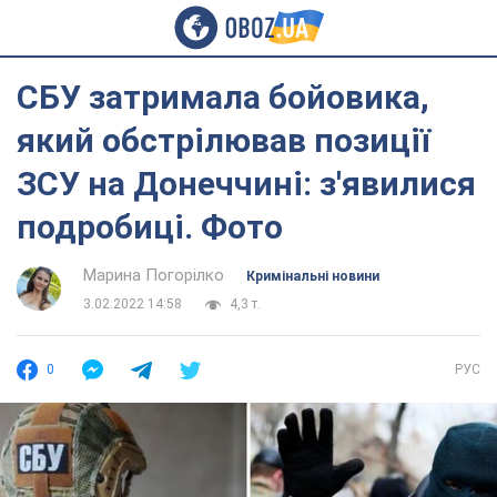
СБУ затримала бойовика,
який обстрілював позиції
ЗСУ на Донеччині: з'явилися
подробиці. Фото
Марина Погорілко
Кримінальні новини
3.02.2022 14:58
4,3 т.
0
РУС