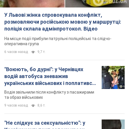
У Львові жінка спровокувала конфлікт,
розмовляючи російською мовою у маршрутці:
поліція склала адмінпротокол. Відео
На місце події прибули патрульні поліцейські та слідчо-
оперативна група
6 часов назад
9,7 т.
"Воюють, бо дурні": у Чернівцях
водій автобуса зневажив
українських військових і поплатився.
Відео
Водія звільнили після конфлікту з пасажирами
та образ військових
9 часов назад
8,6 т.
"Не слідкує за сексуальністю": у