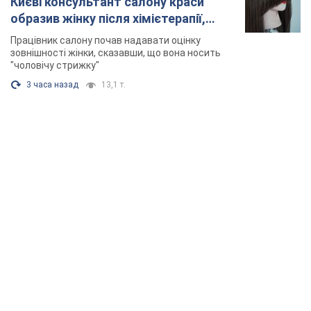
Києві консультант салону краси
образив жінку після хімієтерапії,
розгорівся скандал. Фото
Працівник салону почав надавати оцінку
зовнішності жінки, сказавши, що вона носить
"чоловічу стрижку"
3 часа назад
13,1 т.