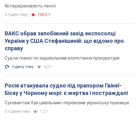
Як перераховують пенсії
5 годин тому
106,0 т.
ВАКС обрав запобіжний захід експосолці
України у США Стефанішиній: що відомо про
справу
Суд не повністю задовольнив клопотання прокуратури
годину тому
4,2 т.
Росія атакувала судно під прапором Гвінеї-
Бісау у Чорному морі: є жертва і постраждалі
Суховантаж був цивільним і перевозив українську пшеницю
2 години тому
1,2 т.