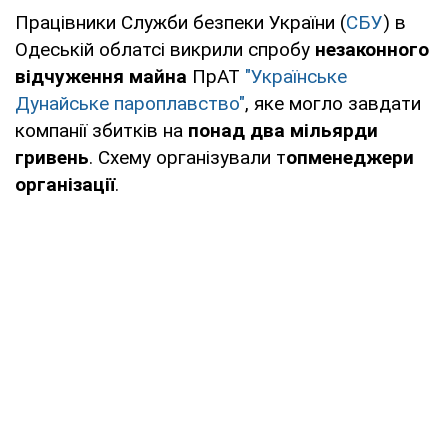
Працівники Служби безпеки України (
СБУ
) в
Одеській облатсі викрили спробу
незаконного
відчуження майна
ПрАТ
"Українське
Дунайське пароплавство"
, яке могло завдати
компанії збитків на
понад два мільярди
гривень
. Схему організували т
опменеджери
організації
.