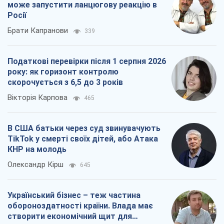
може запустити ланцюгову реакцію в
Росії
Брати Капранови
339
Податкові перевірки після 1 серпня 2026
року: як горизонт контролю
скорочується з 6,5 до 3 років
Вікторія Карпова
465
В США батьки через суд звинувачують
TikTok у смерті своїх дітей, або Атака
КНР на молодь
Олександр Кірш
645
Український бізнес – теж частина
обороноздатності країни. Влада має
створити економічний щит для