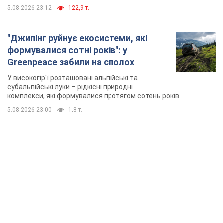
5.08.2026 23:12
122,9 т.
"Джипінг руйнує екосистеми, які
формувалися сотні років": у
Greenpeace забили на сполох
У високогір'ї розташовані альпійські та
субальпійські луки – рідкісні природні
комплекси, які формувалися протягом сотень років
5.08.2026 23:00
1,8 т.