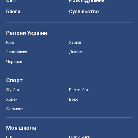
Світ
Розслідування
Блоги
Суспільство
Регіони України
Київ
Харків
Запоріжжя
Дніпро
Черкаси
Спорт
Футбол
Баскетбол
Хокей
Бокс
Формула-1
Моя школа
ГДЗ
Підручники