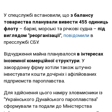
У спецслужбі встановили, що
з балансу
товариства планували вивести 455 одиниць
флоту
– баржі, морські та річкові судна –
під
виглядом "реорганізації"
,
повідомили
в
пресслужбі СБУ.
Відчудження майна планувалося
в інтересах
іноземної комерційної структури
. У
закордонну фірму хотіли також штучно
інвестувати кошти дочірніх і афілійованих
підприємств пароплавства.
Для здійснення цього наміру зловмисники із
"Українського Дунайського пароплавства"
сформували та подали до Міністерства