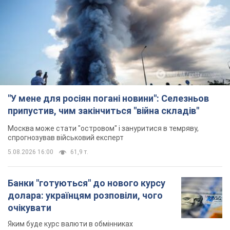
"У мене для росіян погані новини": Селезньов
припустив, чим закінчиться "війна складів"
Москва може стати "островом" і зануритися в темряву,
спрогнозував військовий експерт
5.08.2026 16:00
61,9 т.
Банки "готуються" до нового курсу
долара: українцям розповіли, чого
очікувати
Яким буде курс валюти в обмінниках