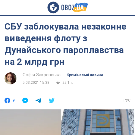
СБУ заблокувала незаконне
виведення флоту з
Дунайського пароплавства
на 2 млрд грн
Софія Закревська
Кримінальні новини
5.03.2021 15:38
29,1 т.
9
РУС