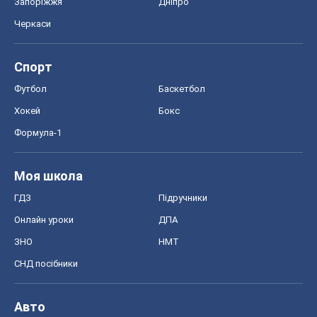
Запоріжжя
Дніпро
Черкаси
Спорт
Футбол
Баскетбол
Хокей
Бокс
Формула-1
Моя школа
ГДЗ
Підручники
Онлайн уроки
ДПА
ЗНО
НМТ
СНД посібники
Авто