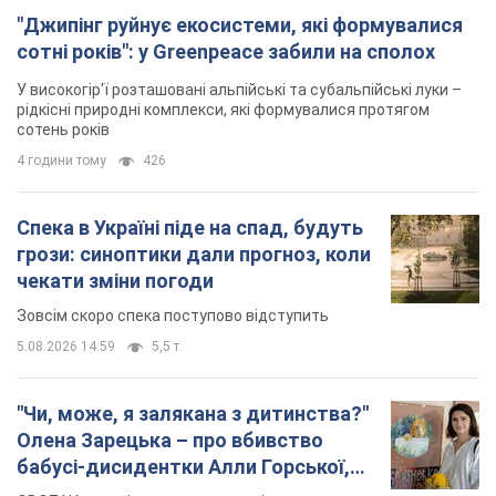
"Джипінг руйнує екосистеми, які формувалися
сотні років": у Greenpeace забили на сполох
У високогір'ї розташовані альпійські та субальпійські луки –
рідкісні природні комплекси, які формувалися протягом
сотень років
4 години тому
426
Спека в Україні піде на спад, будуть
грози: синоптики дали прогноз, коли
чекати зміни погоди
Зовсім скоро спека поступово відступить
5.08.2026 14:59
5,5 т.
"Чи, може, я залякана з дитинства?"
Олена Зарецька – про вбивство
бабусі-дисидентки Алли Горської,
критику Дмитра Стуса та втечу в