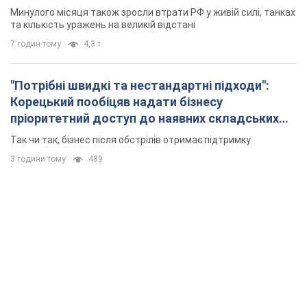
Минулого місяця також зросли втрати РФ у живій силі, танках
та кількість уражень на великій відстані
7 годин тому
4,3 т.
"Потрібні швидкі та нестандартні підходи":
Корецький пообіцяв надати бізнесу
пріоритетний доступ до наявних складських
приміщень
Так чи так, бізнес після обстрілів отримає підтримку
3 години тому
489