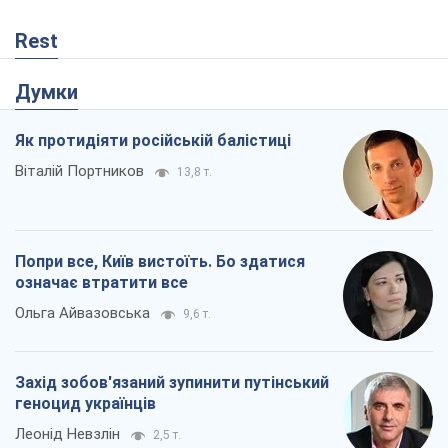
Rest
Думки
Як протидіяти російській балістиці
Віталій Портников
13,8 т.
Попри все, Київ вистоїть. Бо здатися
означає втратити все
Ольга Айвазовська
9,6 т.
Захід зобов'язаний зупинити путінський
геноцид українців
Леонід Невзлін
2,5 т.