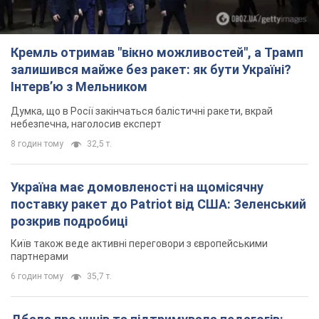
Кремль отримав "вікно можливостей", а Трамп
залишився майже без ракет: як бути Україні?
Інтерв’ю з Мельником
Думка, що в Росії закінчаться балістичні ракети, вкрай
небезпечна, наголосив експерт
8 годин тому
32,5 т.
Україна має домовленості на щомісячну
поставку ракет до Patriot від США: Зеленський
розкрив подробиці
Київ також веде активні переговори з європейськими
партнерами
6 годин тому
35,7 т.