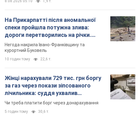
8.08.2026 05:10
1,9 т.
На Прикарпатті після аномальної
спеки пройшла потужна злива:
дороги перетворились на річки.
Відео
Негода накрила Івано-Франківщину та
курортний Буковель
10 годин тому
22,6 т.
Жінці нарахували 729 тис. грн боргу
за газ через покази зіпсованого
лічильника: суддя ухвалив
неочікуване рішення
Чи треба платити борг через донарахування
5 годин тому
30,6 т.