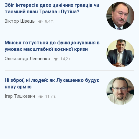
Збіг інтересів двох цинічних гравців чи
таємний план Трампа і Путіна?
Віктор Швець
8,4 т.
Мінськ готується до функціонування в
умовах масштабної воєнної кризи
Олександр Левченко
14,2 т.
Ні зброї, ні людей: як Лукашенко будує
нову армію
Ігар Тишкевич
11,7 т.