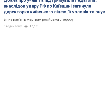
Дбала про учнів та підтримувала педагогів:
внаслідок удару РФ по Київщині загинула
директорка київського ліцею, її чоловік та онук
Вічна пам'ять жертвам російського терору
6 годин тому
17,6 т.