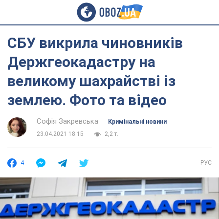
СБУ викрила чиновників
Держгеокадастру на
великому шахрайстві із
землею. Фото та відео
Софія Закревська
Кримінальні новини
23.04.2021 18:15
2,2 т.
4
РУС