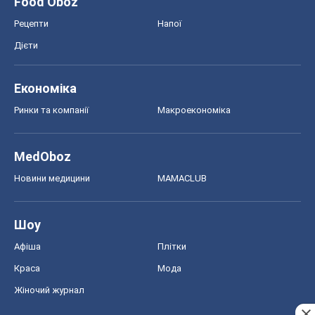
Food Oboz
Рецепти
Напої
Дієти
Економіка
Ринки та компанії
Макроекономіка
MedOboz
Новини медицини
MAMACLUB
Шоу
Афіша
Плітки
Краса
Мода
Жіночий журнал