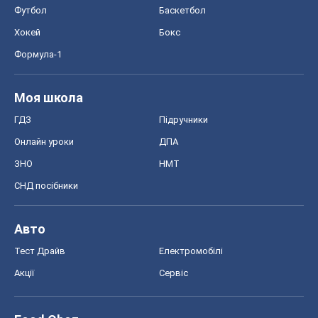
Футбол
Баскетбол
Хокей
Бокс
Формула-1
Моя школа
ГДЗ
Підручники
Онлайн уроки
ДПА
ЗНО
НМТ
СНД посібники
Авто
Тест Драйв
Електромобілі
Акції
Сервіс