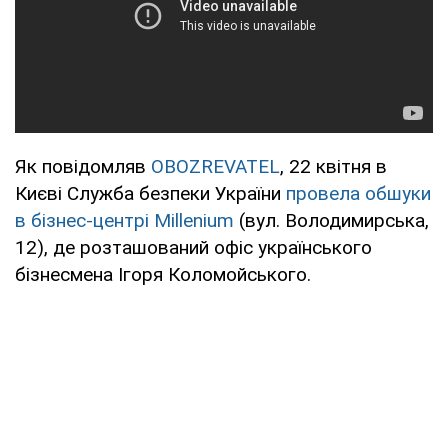
Як повідомляв
OBOZREVATEL
, 22 квітня в
Києві Служба безпеки України
провела обшуки
в бізнес-центрі Millenium
(вул. Володимирська,
12), де розташований офіс українського
бізнесмена Ігоря Коломойського.