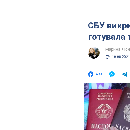
СБУ викри
готувала т
Марина Лісн
10.08.2021
490