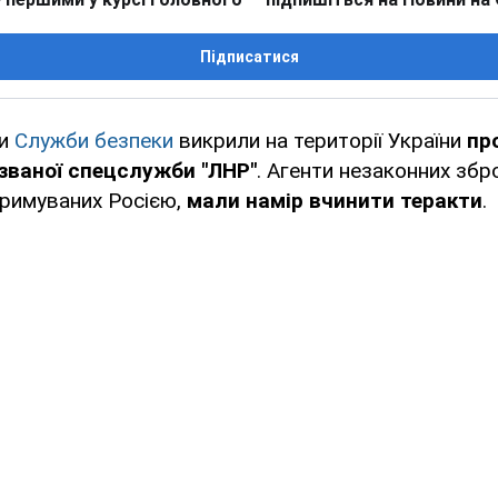
Підписатися
ки
Служби безпеки
викрили на території України
пр
 званої спецслужби "ЛНР"
. Агенти незаконних збр
тримуваних Росією,
мали намір вчинити теракти
.