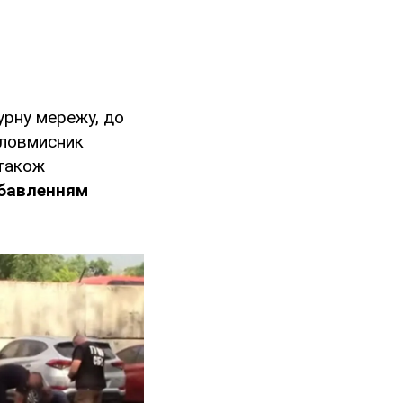
турну мережу, до
зловмисник
 також
бавленням