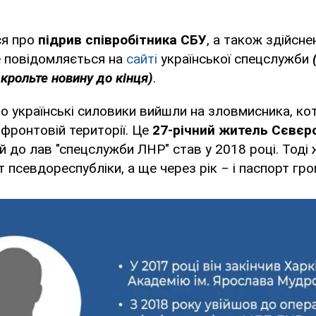
ся про
підрив співробітника СБУ
, а також здійсне
е повідомляється на
сайті
української спецслужби
скрольте новину до кінця)
.
о українські силовики вийшли на зловмисника, ко
фронтовій території. Це
27-річний житель Сєвєр
ий до лав "спецслужби ЛНР" став у 2018 році. Тоді 
 псевдореспубліки, а ще через рік ‒ і паспорт гр