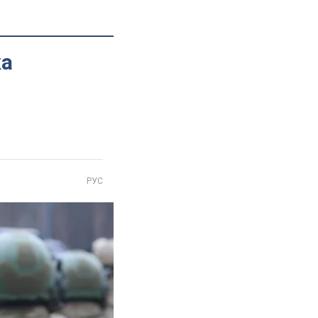
ка
РУС