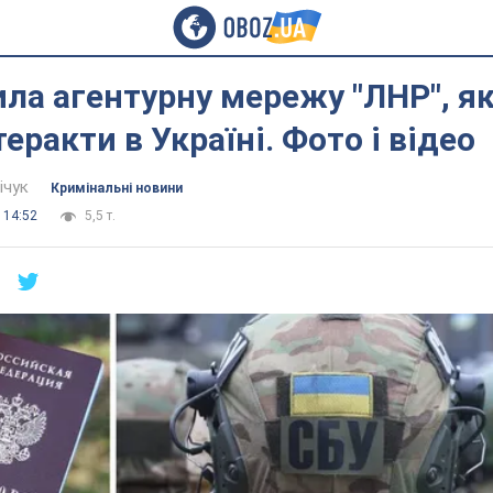
ла агентурну мережу "ЛНР", я
еракти в Україні. Фото і відео
ічук
Кримінальні новини
 14:52
5,5 т.