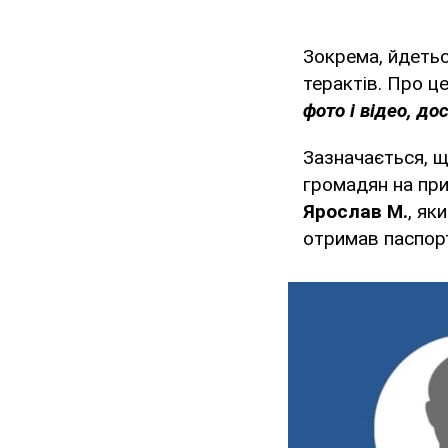
Зокрема, йдеть
терактів. Про ц
фото і відео, до
Зазначається, щ
громадян на при
Ярослав М.
, як
отримав паспорт