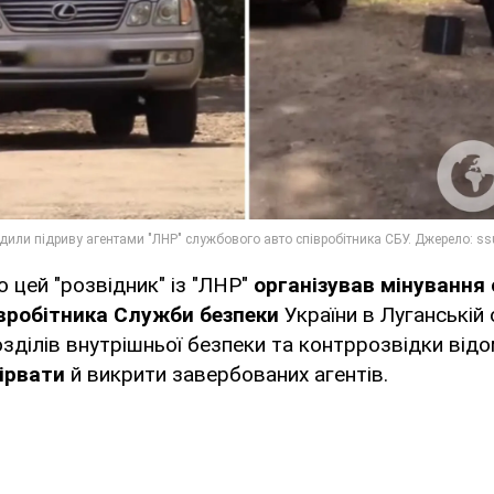
о цей "розвідник" із "ЛНР"
організував мінування
вробітника Служби безпеки
України в Луганській 
зділів внутрішньої безпеки та контррозвідки від
ірвати
й викрити завербованих агентів.