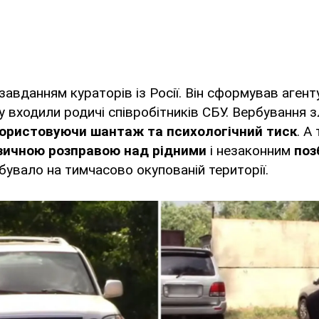
 завданням кураторів із Росії. Він сформував аген
у входили родичі співробітників СБУ. Вербування 
ористовуючи шантаж та психологічний тиск
. А
зичною розправою над рідними
і незаконним
поз
ебувало на тимчасово окупованій території.