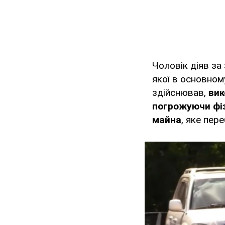
Чоловік діяв за
якої в основном
здійснював,
вик
погрожуючи фі
майна
, яке пер