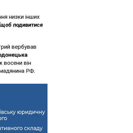
ння низки інших
(щоб подивитися
трий вербував
одонецька
ж восени він
омадянина РФ.