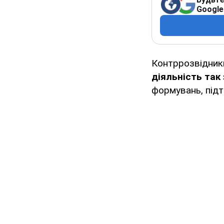
Google
Контррозвідни
діяльність так
формувань, під