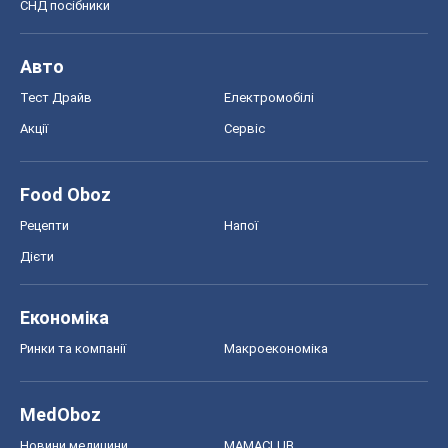
СНД посібники
Авто
Тест Драйв
Електромобілі
Акції
Сервіс
Food Oboz
Рецепти
Напої
Дієти
Економіка
Ринки та компанії
Макроекономіка
MedOboz
Новини медицини
MAMACLUB