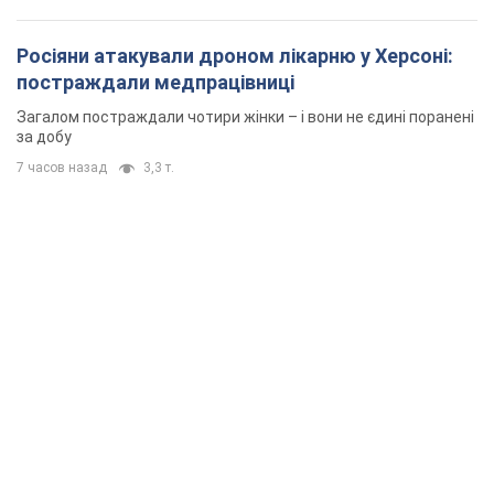
Росіяни атакували дроном лікарню у Херсоні:
постраждали медпрацівниці
Загалом постраждали чотири жінки – і вони не єдині поранені
за добу
7 часов назад
3,3 т.