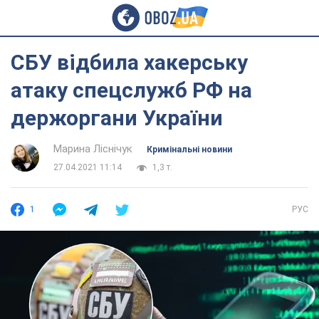
СБУ відбила хакерську
атаку спецслужб РФ на
держоргани України
Марина Ліснічук
Кримінальні новини
27.04.2021 11:14
1,3 т.
1
РУС