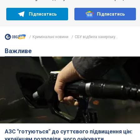
Підписатись
Підписатись
Кримінальні новини
СБУ відбила хакерську...
Важливе
АЗС "готуються" до суттєвого підвищення цін:
українцям розповіли, чого очікувати