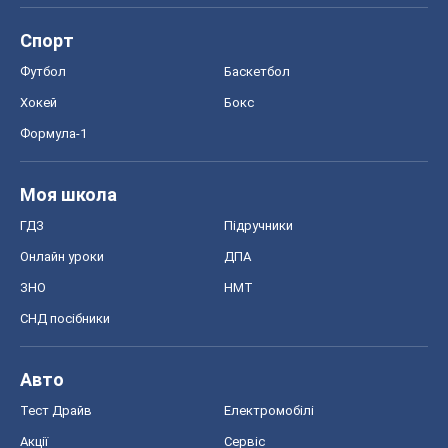
Спорт
Футбол
Баскетбол
Хокей
Бокс
Формула-1
Моя школа
ГДЗ
Підручники
Онлайн уроки
ДПА
ЗНО
НМТ
СНД посібники
Авто
Тест Драйв
Електромобілі
Акції
Сервіс