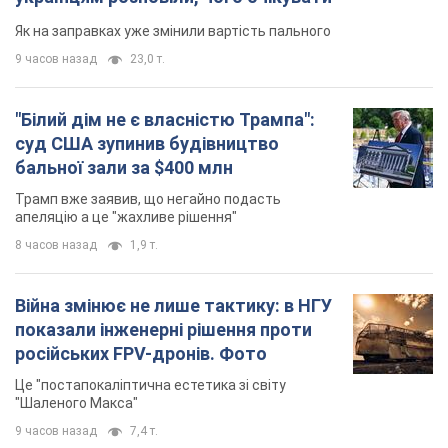
Як на заправках уже змінили вартість пального
9 часов назад
23,0 т.
"Білий дім не є власністю Трампа":
суд США зупинив будівництво
бальної зали за $400 млн
Трамп вже заявив, що негайно подасть
апеляцію а це "жахливе рішення"
8 часов назад
1,9 т.
Війна змінює не лише тактику: в НГУ
показали інженерні рішення проти
російських FPV-дронів. Фото
Це "постапокаліптична естетика зі світу
"Шаленого Макса"
9 часов назад
7,4 т.