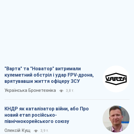
"Варта" та "Новатор" витримали
кулеметний обстріл і удар FPV-дрона,
врятувавши життя офіцеру ЗСУ
Українська Бронетехніка
3,8 т.
КНДР як каталізатор війни, або Про
новий етап російсько-
північнокорейського союзу
Олексій Кущ
3,9 т.