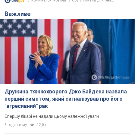
Дружина тяжкохворого Джо Байдена назвала
перший симптом, який сигналізував про його
"агресивний" рак
Спершу лікарі не надали цьому належної уваги
8 годин тому
12,0 т.
Її вбила Росія: померла 13-річна
дівчинка, поранена внаслідок
російської атаки на Сумщину. Фото
Того дня під час російського обстрілу загинули
її брат, вітчим та бабуся
9 годин тому
9,6 т.
Чому в СРСР лікарі носили лише білі
халати