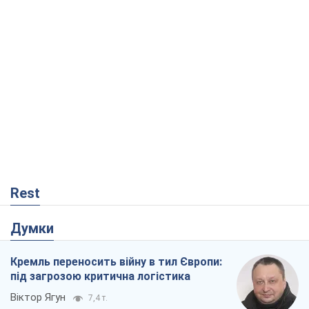
Rest
Думки
Кремль переносить війну в тил Європи:
під загрозою критична логістика
Віктор Ягун
7,4 т.
На якому боці історії виступає Дональд
Трамп?
Віктор Каспрук
6,5 т.
В Києві вирубали понад 300 великих
дерев заради теплотраси і всупереч
Генплану
Владислав Самойленко
432