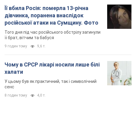
У цьому був як практичний, так і символічний
сенс
8 годин тому
4,0 т.
TOP NEWS