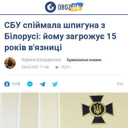
СБУ спіймала шпигуна з
Білорусі: йому загрожує 15
років в'язниці
Карина Бондаренко
Кримінальні новини
24.03.2021 11:42
35,9 т.
1110
РУС