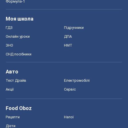
Тест Драйв
Електромобілі
Акції
Сервіс
Food Oboz
Рецепти
Напої
Дієти
Економіка
Ринки та компанії
Макроекономіка
MedOboz
Новини медицини
MAMACLUB
Шоу