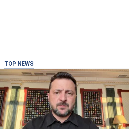
"Захист нашого життя": Зеленський про
антибалістику FREYJA, санкції проти Росії й
підтримку аграріїв. Відео
Європейські партнери долучаються до спільного проєкту
38 хвилин тому
4,7 т.
"Балістика вбиває людей": Сікорський закликав
обговорити перехоплення ворожих ракет над
Україною