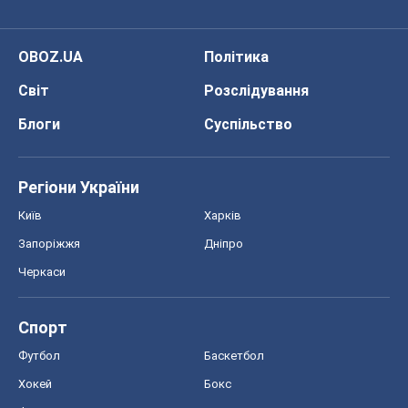
Запоріжжя
Дніпро
Черкаси
Спорт
Футбол
Баскетбол
Хокей
Бокс
Формула-1
Моя школа
ГДЗ
Підручники
Онлайн уроки
ДПА
ЗНО
НМТ
СНД посібники
Авто