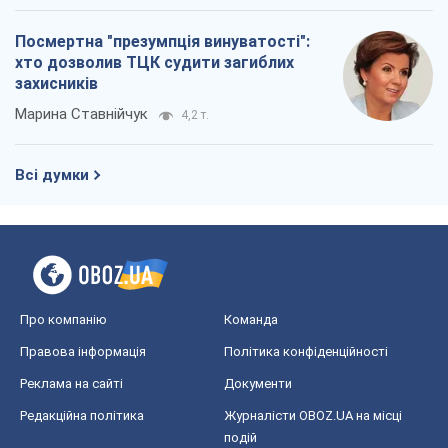
Про компанію
Команда
Правова інформація
Політика конфіденційності
Реклама на сайті
Документи
Редакційна політика
Журналісти OBOZ.UA на місці
подій
OBOZ.UA
Політика
Світ
Розслідування
Блоги
Суспільство
Регіони України
Київ
Харків