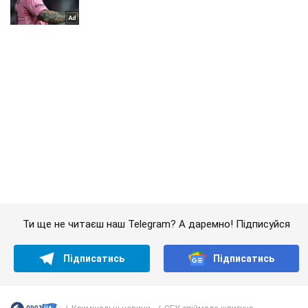
Ти ще не читаєш наш Telegram? А даремно! Підписуйся
Підписатись
Підписатись
Кримінальні новини
СБУ спіймала шпигуна...
Важливе