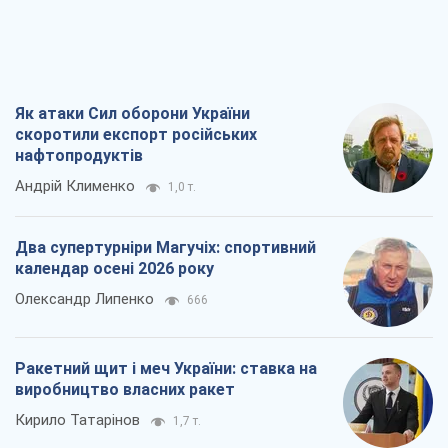
календар осені 2026 року
Олександр Липенко
666
Ракетний щит і меч України: ставка на
виробництво власних ракет
Кирило Татарінов
1,7 т.
Посмертна "презумпція винуватості":
хто дозволив ТЦК судити загиблих
захисників
Марина Ставнійчук
4,2 т.
Всі думки