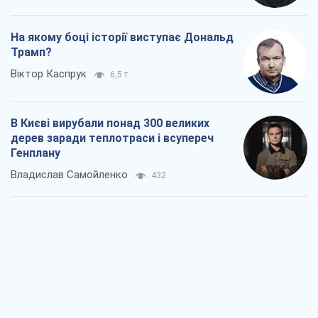
Як атаки Сил оборони України
скоротили експорт російських
нафтопродуктів
Андрій Клименко
1,0 т.
Два супертурніри Магучіх: спортивний