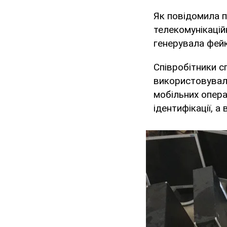
Як повідомила п
телекомунікаці
генерувала фейки
Співробітники с
використовували
мобільних опера
ідентифікації, а