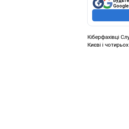
Будьте
Google
Кіберфахівці Сл
Києві і чотирьох