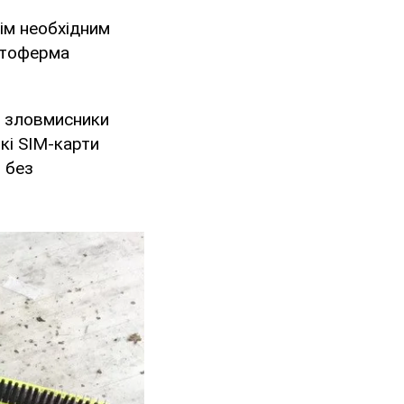
ім необхідним
отоферма
в зловмисники
кі SIM-карти
 без