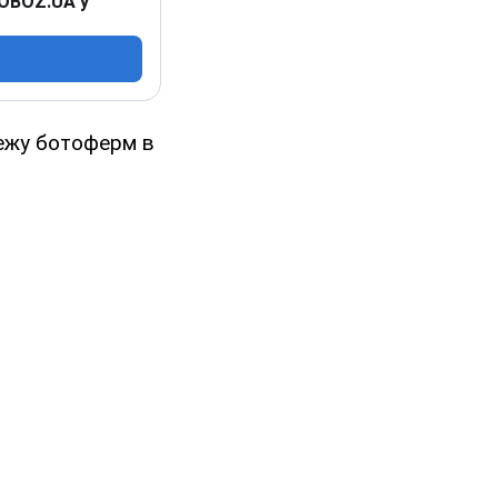
 OBOZ.UA у
режу ботоферм в