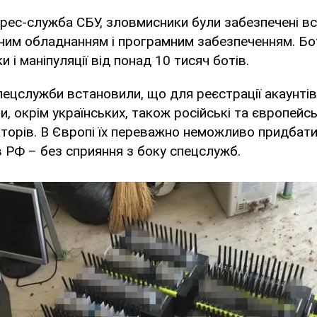
рес-служба СБУ, зловмисники були забезпечені вс
йним обладнанням і програмним забезпеченням. Б
 і маніпуляції від понад 10 тисяч ботів.
пецслужби встановили, що для реєстрації акаунті
, окрім українських, також російські та європейсь
торів. В Європі їх переважно неможливо придбати
 в РФ – без сприяння з боку спецслужб.