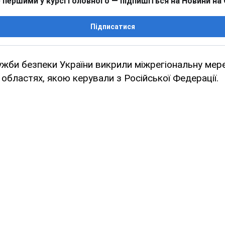
 першими у курсі головного — підпишіться на Новини на
Підписатися
ужби безпеки України викрили міжрегіональну ме
 областях, якою керували з Російської Федерації.