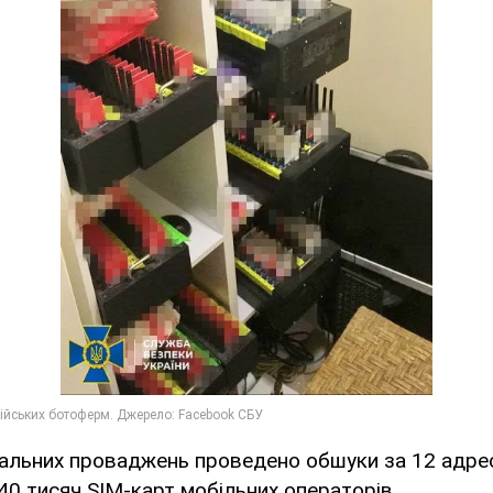
нальних проваджень проведено обшуки за 12 адрес
40 тисяч SIM-карт мобільних операторів.