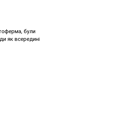
отоферма, були
ди як всередині