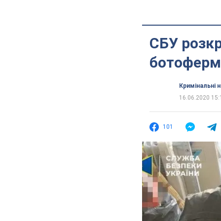
СБУ розк
ботоферм
Кримінальні 
16.06.2020 15:
101