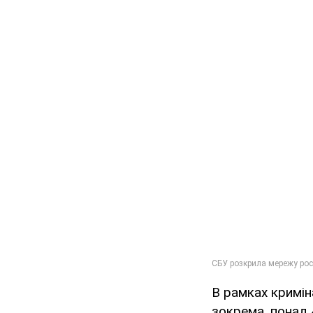
В рамках кримі
зокрема, понад 