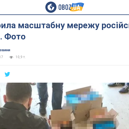
рила масштабну мережу російс
. Фото
новини
17
10,9 т.