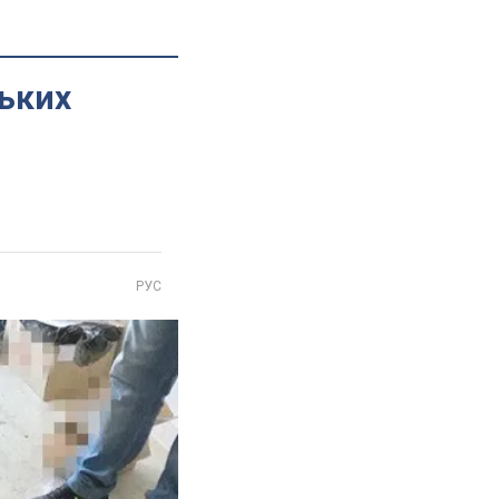
ьких
РУС