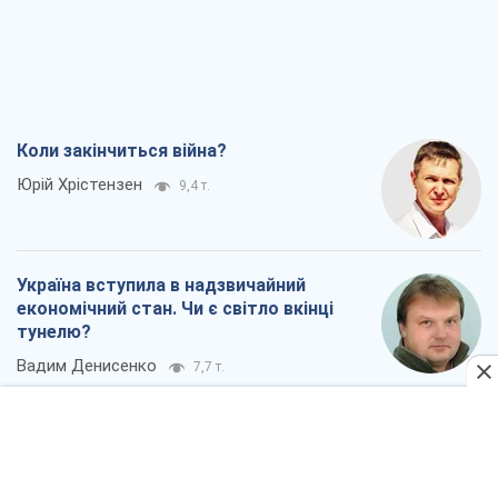
економічний стан. Чи є світло вкінці
тунелю?
Вадим Денисенко
7,7 т.
Чий буде Крим, той і переможе (NSJ), а
українських футбольних чиновників
можуть назвати вбивцями
Олександр Кірш
7,4 т.
Захід проспав загрозу: Росія може
перевірити НАТО війною
Леонід Невзлін
8,5 т.
Всі думки