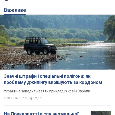
Значні штрафи і спеціальні полігони: як
проблему джипінгу вирішують за кордоном
Україні не завадить взяти приклад із країн Європи
8.08.2026 05:10
2,6 т.
На Прикарпатті після аномальної
спеки пройшла потужна злива:
дороги перетворились на річки.
Відео
Негода накрила Івано-Франківщину та
курортний Буковель
8.08.2026 09:27
37,2 т.
Жінці нарахували 729 тис. грн боргу
за газ через покази зіпсованого
лічильника: суддя ухвалив
неочікуване рішення