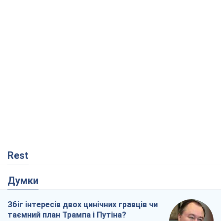
Rest
Думки
Збіг інтересів двох цинічних гравців чи
таємний план Трампа і Путіна?
Віктор Швець
12,1 т.
Мінськ готується до функціонування в
умовах масштабної воєнної кризи
Олександр Левченко
17,1 т.
Ні зброї, ні людей: як Лукашенко будує
нову армію
Ігар Тишкевич