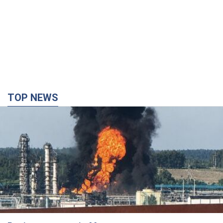
Росія стягнула під Москву три кола захисту
ППО: Зеленський пообіцяв "знаходити
технології" протидії
Президент заявив, що навіть посилена система
протиповітряної оборони РФ не гарантує захисту від
українських ударів
9 часов назад
78,5 т.
Україна придбала у Туреччини 70 балістичних
ракет і багато іншого озброєння: у Держдепі
США оприлюднили список