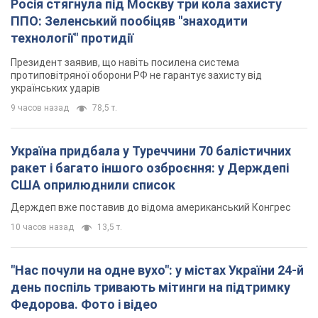
Держдеп вже поставив до відома американський Конгрес
10 часов назад
13,5 т.
"Нас почули на одне вухо": у містах України 24-й
день поспіль тривають мітинги на підтримку
Федорова. Фото і відео
Антиурядові виступи з вимогою повернути Федорова досі
тривають
10 часов назад
5,7 т.