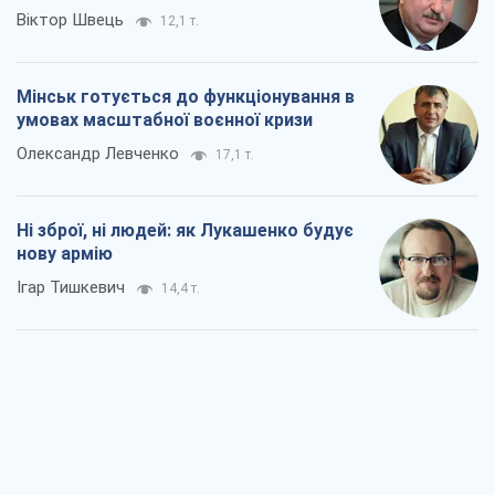
14,4 т.
Коли закінчиться війна?
Юрій Хрістензен
9,4 т.
Україна вступила в надзвичайний