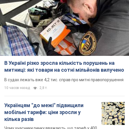
В Україні різко зросла кількість порушень на
митниці: які товари на сотні мільйонів вилучено
В судах лежать вже 4,2 тис. справ про митні правопорушення
10 часов назад
2,8 т.
Українцям "до межі" підвищили
мобільні тарифи: ціни зросли у
кілька разів
Чому учасники ринку вважають, що тариф у 400