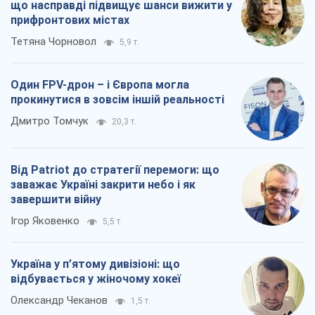
що насправді підвищує шанси вижити у
прифронтових містах
Тетяна Чорновол
5,9 т.
Один FPV-дрон – і Європа могла
прокинутися в зовсім іншій реальності
Дмитро Томчук
20,3 т.
Від Patriot до стратегії перемоги: що
заважає Україні закрити небо і як
завершити війну
Ігор Яковенко
5,5 т.
Україна у п’ятому дивізіоні: що
відбувається у жіночому хокеї
Олександр Чеканов
1,5 т.