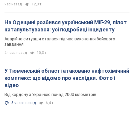
час назад
12,3 т.
На Одещині розбився український МіГ-29, пілот
катапультувався: усі подробиці інциденту
Аварійна ситуація сталася під час виконання бойового
завдання
2 часа назад
15,3 т.
У Тюменській області атаковано нафтохімічний
комплекс: що відомо про наслідки. Фото і
відео
Від кордону з Україною понад 2000 кілометрів
5 часов назад
6,4 т.