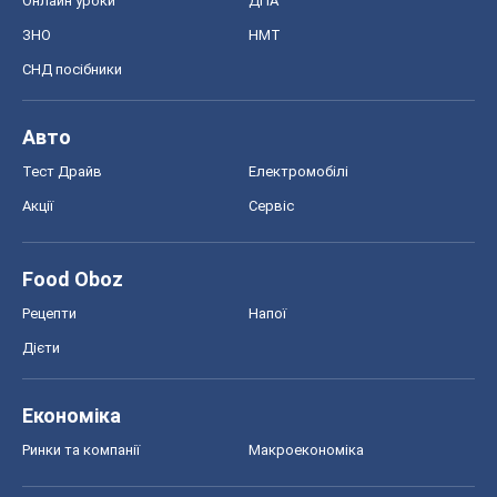
Онлайн уроки
ДПА
ЗНО
НМТ
СНД посібники
Авто
Тест Драйв
Електромобілі
Акції
Сервіс
Food Oboz
Рецепти
Напої
Дієти
Економіка
Ринки та компанії
Макроекономіка