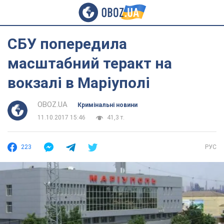
СБУ попередила
масштабний теракт на
вокзалі в Маріуполі
OBOZ.UA
Кримінальні новини
11.10.2017 15:46
41,3 т.
223
РУС