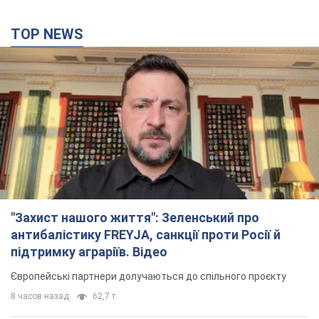
"Захист нашого життя": Зеленський про
антибалістику FREYJA, санкції проти Росії й
підтримку аграріїв. Відео
Європейські партнери долучаються до спільного проєкту
8 часов назад
62,7 т.
З 1 вересня українським вчителям підвищать
зарплати: Корецький розкрив деталі
Одночасно з підвищенням зарплат педагогам уряд
анонсував збільшення студентських стипендій
4 часа назад
2,5 т.
"Нам теж вони потрібні": Трамп відповів на
прохання Зеленського щодо передачі Україні
ракет для Patriot