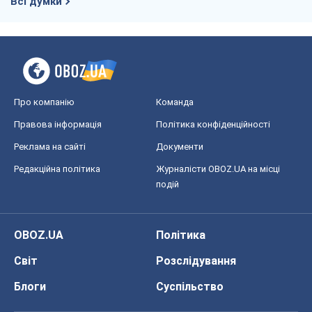
подій
OBOZ.UA
Політика
Світ
Розслідування
Блоги
Суспільство
Регіони України
Київ
Харків
Запоріжжя
Дніпро
Черкаси
Спорт
Футбол
Баскетбол
Хокей
Бокс