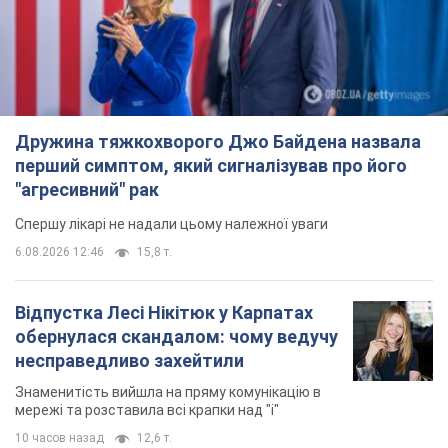
Відпустка Лесі Нікітюк у Карпатах
обернулася скандалом: чому ведучу
несправедливо захейтили
Знаменитість вийшла на пряму комунікацію в
мережі та розставила всі крапки над "і"
10 часов назад
12,6 т.
"Динамо" з перемоги стартувало у
кваліфікації Ліги конференцій. Відео
Матч відбувся в Любліні
6 часов назад
1,9 т.