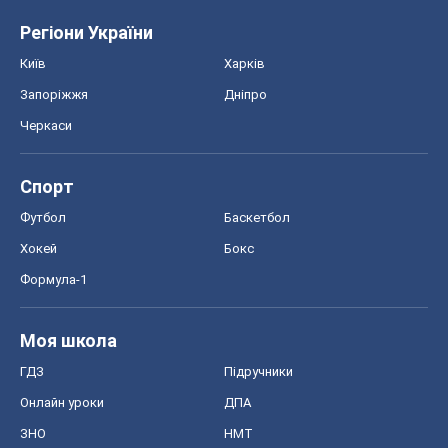
Формула-1
Моя школа
ГДЗ
Підручники
Онлайн уроки
ДПА
ЗНО
НМТ
СНД посібники
Авто
Тест Драйв
Електромобілі
Акції
Сервіс
Food Oboz
Рецепти
Напої