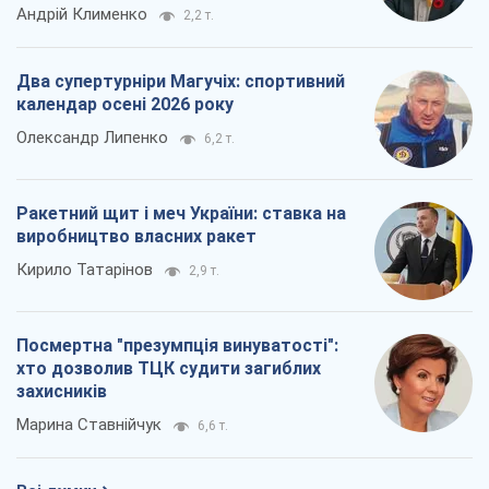
Посмертна "презумпція винуватості":
хто дозволив ТЦК судити загиблих
захисників
Марина Ставнійчук
6,6 т.
Всі думки
Про компанію
Команда
Правова інформація
Політика конфіденційності
Реклама на сайті
Документи
Редакційна політика
Журналісти OBOZ.UA на місці