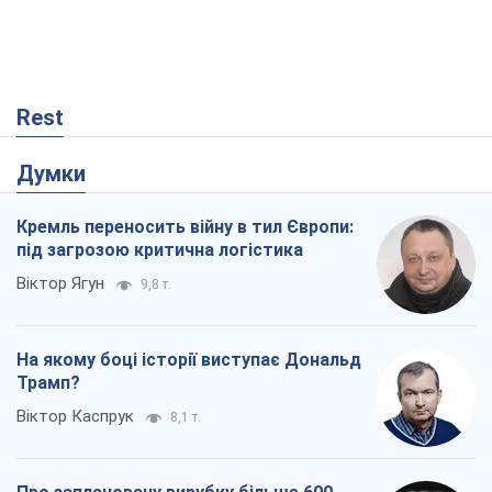
На якому боці історії виступає Дональд
Трамп?
Віктор Каспрук
8,1 т.
Про заплановану вирубку більше 600
дерев і теплотрасу: що відбувається на
Теремках у Києві
Владислав Самойленко
132