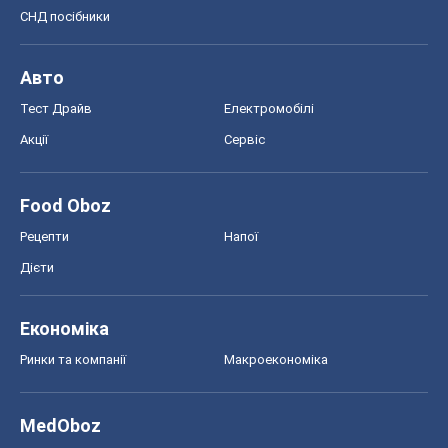
Дієти
Економіка
Ринки та компанії
Макроекономіка
MedOboz
Новини медицини
MAMACLUB
Шоу
Афіша
Плітки
Краса
Мода
Жіночий журнал