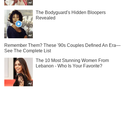
Підписуйся на наш Telegram. Отримуй тільки
найважливіше!
Підписатись
Підписатись