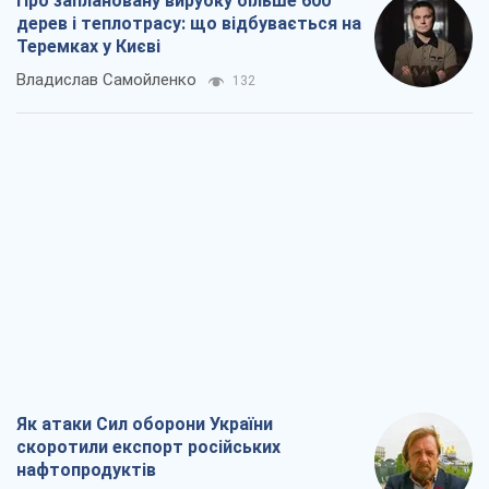
Як атаки Сил оборони України
скоротили експорт російських
нафтопродуктів
Андрій Клименко
2,2 т.
Два супертурніри Магучіх: спортивний
календар осені 2026 року
Олександр Липенко
6,2 т.
Ракетний щит і меч України: ставка на
виробництво власних ракет
Кирило Татарінов
2,9 т.