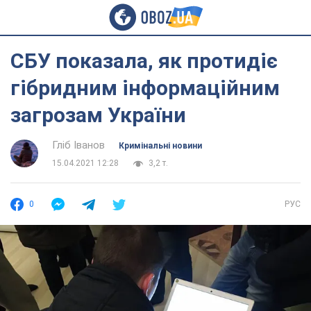
СБУ показала, як протидіє
гібридним інформаційним
загрозам України
Гліб Іванов
Кримінальні новини
15.04.2021 12:28
3,2 т.
0
РУС