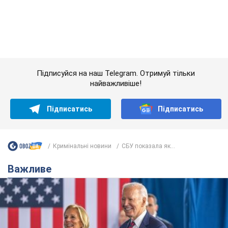
Кримінальні новини
СБУ показала як...
Важливе
Дружина тяжкохворого Джо Байдена назвала
перший симптом, який сигналізував про його
"агресивний" рак
Спершу лікарі не надали цьому належної уваги
6.08.2026 12:46
15,8 т.