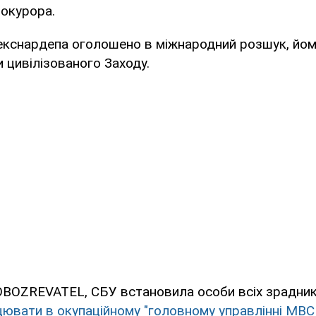
рокурора.
екснардепа оголошено в міжнародний розшук, йому
и цивілізованого Заходу.
BOZREVATEL, СБУ встановила особи всіх зрадникі
цювати в окупаційному "головному управлінні МВС