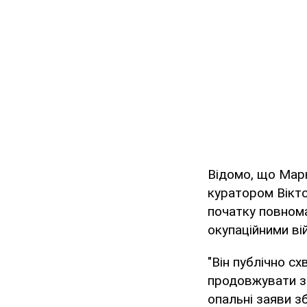
Відомо, що Марк
куратором Вікто
початку повнома
окупаційними ві
"Він публічно сх
продовжувати зб
опальні заяви з