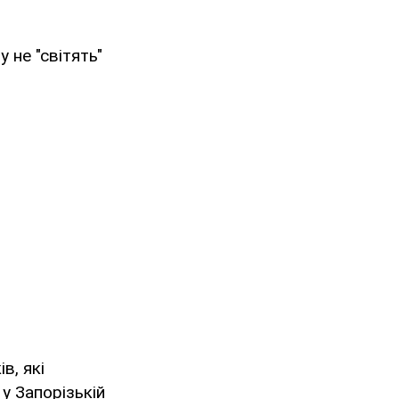
 не "світять"
в, які
у Запорізькій