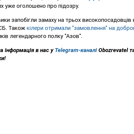
них уже оголошено про підозру.
вики запобігли замаху на трьох високопосадовців н
СБ. Також
кілери отримали "замовлення" на добр
иків легендарного полку "Азов".
на інформація в нас у
Telegram-каналі
Obozrevatel т
ки!