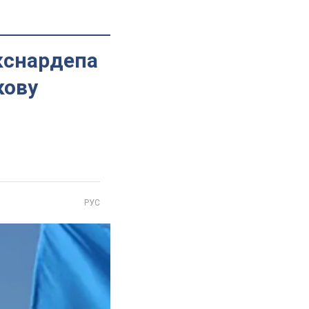
кснардепа
кову
РУС