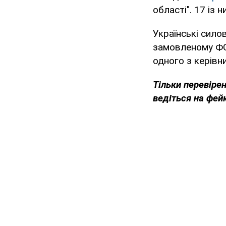
області". 17 із 
Українські сило
замовленому Ф
одного з керівн
Тільки перевіре
ведіться на фей