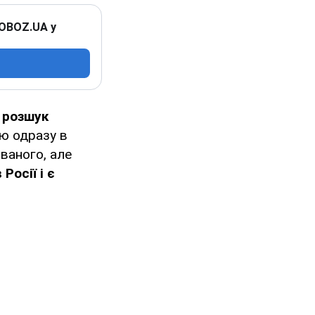
 OBOZ.UA у
 розшук
ю одразу в
ваного, але
Росії і є