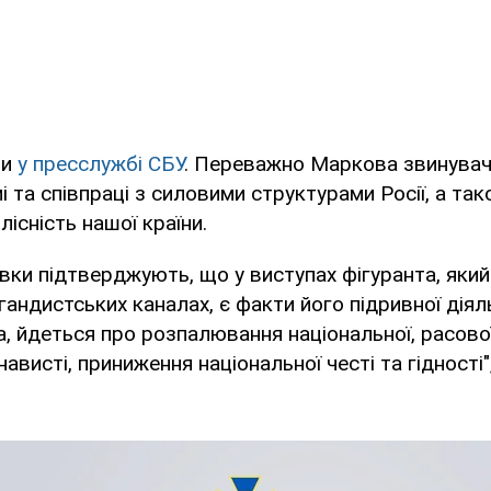
ли
у пресслужбі СБУ
. Переважно Маркова звинувач
 та співпраці з силовими структурами Росії, а тако
лісність нашої країни.
вки підтверджують, що у виступах фігуранта, яки
гандистських каналах, є факти його підривної діял
а, йдеться про розпалювання національної, расової 
ависті, приниження національної честі та гідності"