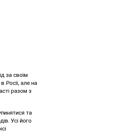
д за своїм
 Росії, але на
асті разом з
зупинятися та
ів. Усі його
ісі