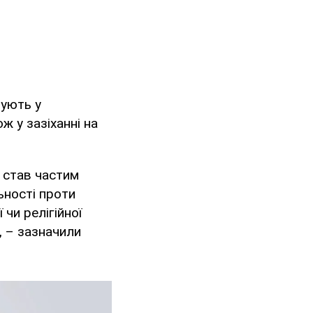
ують у
ж у зазіханні на
й став частим
ьності проти
чи релігійної
, – зазначили