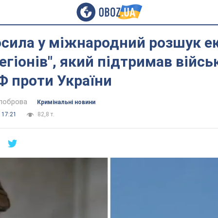
осила у міжнародний розшук е
регіонів", який підтримав війсь
Ф проти України
ілоброва
Кримінальні новини
 17:21
82,8 т.