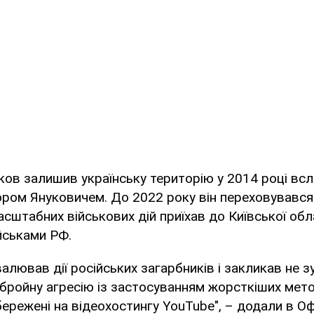
ов залишив українську територію у 2014 році вслі
ром Януковичем. До 2022 року він переховувався в
сштабних військових дій приїхав до Київської обл
йськами РФ.
валював дії російських загарбників і закликав не 
ройну агресію із застосуванням жорсткіших метод
бережені на відеохостингу YouTube", – додали в Оф