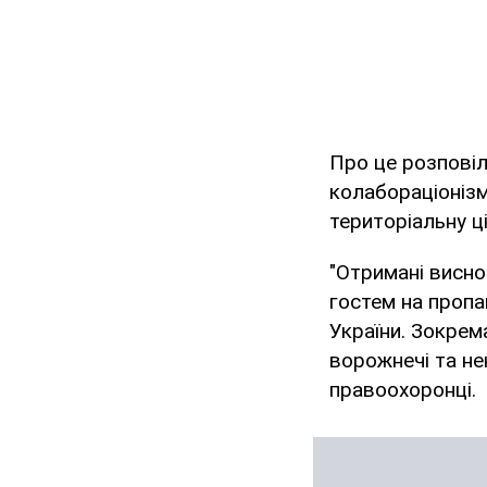
Про це розпові
колабораціонізмі
територіальну ці
"Отримані висно
гостем на пропа
України. Зокрем
ворожнечі та нен
правоохоронці.