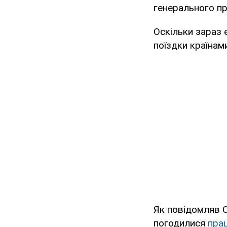
генерального п
Оскільки зараз 
поїздки країнам
Як повідомляв O
погодилися
пра