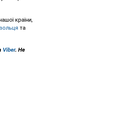
ашої країни,
овольця
та
а
Viber
. Не