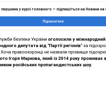
 першими у курсі головного — підпишіться на Новини на
Підписатися
лужби безпеки України
оголосили у міжнародний
дного депутата від "Партії регіонів"
за підозро
. Хоча правоохоронці не назвали прізвище підозрю
то Ігоря Маркова, який із 2014 року проживає в 
иком російських пропагандистських шоу.