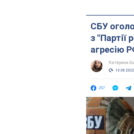
СБУ огол
з "Партії 
агресію Р
Катерина Б
10.08.2022
257