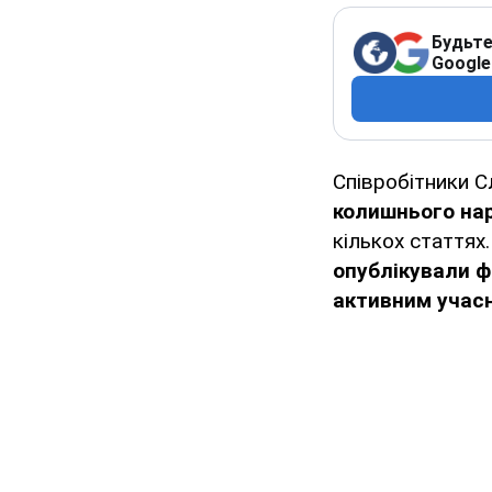
Будьте
Google
Співробітники С
колишнього наро
кількох статтях
опублікували фо
активним учасн