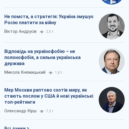
Не помста, а стратегія: Україна змушує
Росію платити за війну
Віктор Андрусів
2,5 т.
Відповідь на українофобію – не
полонофобія, а сильна українська
держава
Микола Княжицький
1,8 т.
Мер Москви раптово схотів миру, як
стають послом у США й нові українські
топ-рейтинги
Олександр Кірш
7,3 т.
Всі думки