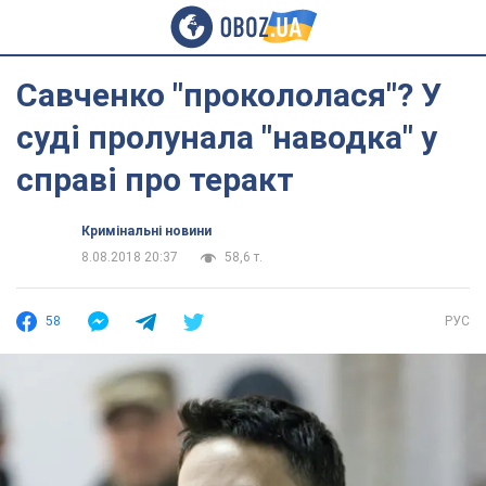
Савченко "прокололася"? У
суді пролунала "наводка" у
справі про теракт
Кримінальні новини
8.08.2018 20:37
58,6 т.
58
РУС