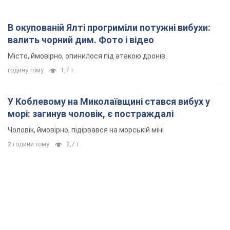
В окупованій Ялті прогриміли потужні вибухи:
валить чорний дим. Фото і відео
Місто, ймовірно, опинилося під атакою дронів
годину тому
1,7 т.
У Коблевому на Миколаївщині стався вибух у
морі: загинув чоловік, є постраждалі
Чоловік, ймовірно, підірвався на морській міні
2 години тому
2,7 т.