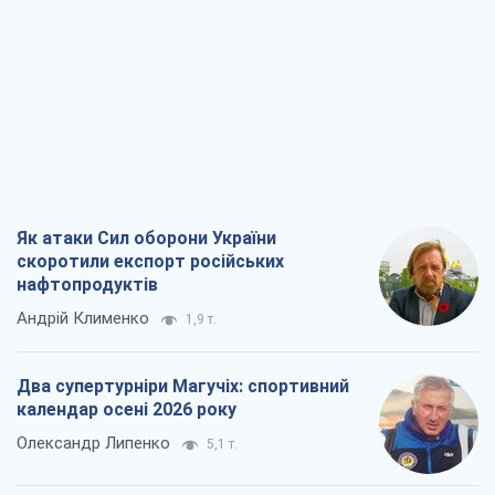
Як атаки Сил оборони України
скоротили експорт російських
нафтопродуктів
Андрій Клименко
1,9 т.
Два супертурніри Магучіх: спортивний
календар осені 2026 року
Олександр Липенко
5,1 т.
Ракетний щит і меч України: ставка на
виробництво власних ракет
Кирило Татарінов
2,7 т.
Посмертна "презумпція винуватості":
хто дозволив ТЦК судити загиблих
захисників