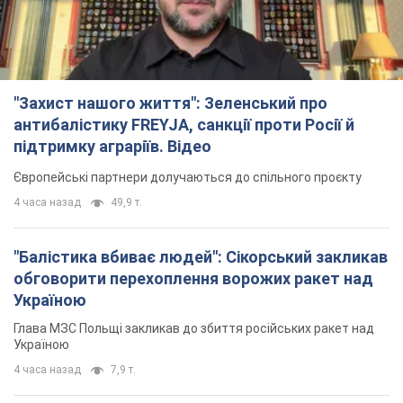
4 часа назад
49,9 т.
"Балістика вбиває людей": Сікорський закликав
обговорити перехоплення ворожих ракет над
Україною
Глава МЗС Польщі закликав до збиття російських ракет над
Україною
4 часа назад
7,9 т.
Росія вдарила дроном по німецькому судну в
Чорному морі біля Одеси: подробиці
Під час евакуації екіпажу російські терористи завдали ще
одного удару безпілотником по судну
3 часа назад
2,2 т.