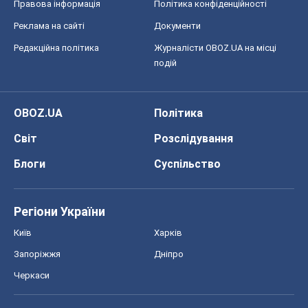
Світ
Розслідування
Блоги
Суспільство
Регіони України
Київ
Харків
Запоріжжя
Дніпро
Черкаси
Спорт
Футбол
Баскетбол
Хокей
Бокс
Формула-1
Моя школа