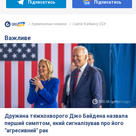
Дружина тяжкохворого Джо Байдена назвала
перший симптом, який сигналізував про його
"агресивний" рак
Спершу лікарі не надали цьому належної уваги
11 часов назад
14,9 т.
Відпустка Лесі Нікітюк у Карпатах
обернулася скандалом: чому ведучу
несправедливо захейтили
Знаменитість вийшла на пряму комунікацію в