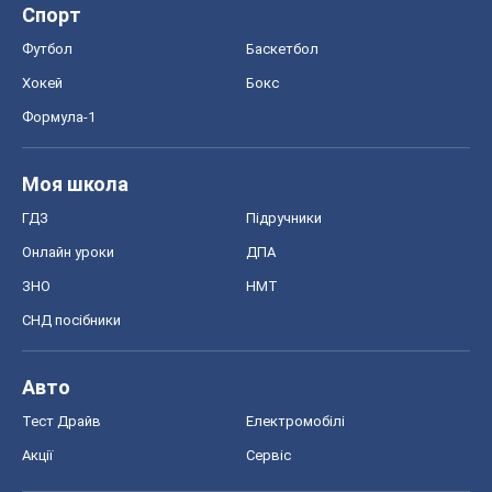
ГДЗ
Підручники
Онлайн уроки
ДПА
ЗНО
НМТ
СНД посібники
Авто
Тест Драйв
Електромобілі
Акції
Сервіс
Food Oboz
Рецепти
Напої
Дієти
Економіка
Ринки та компанії
Макроекономіка