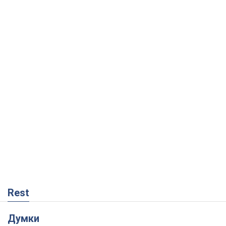
Rest
Думки
Кремль переносить війну в тил Європи:
під загрозою критична логістика
Віктор Ягун
9,4 т.
На якому боці історії виступає Дональд
Трамп?