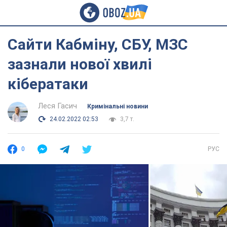
Сайти Кабміну, СБУ, МЗС
зазнали нової хвилі
кібератаки
Леся Гасич
Кримінальні новини
24.02.2022 02:53
3,7 т.
0
РУС