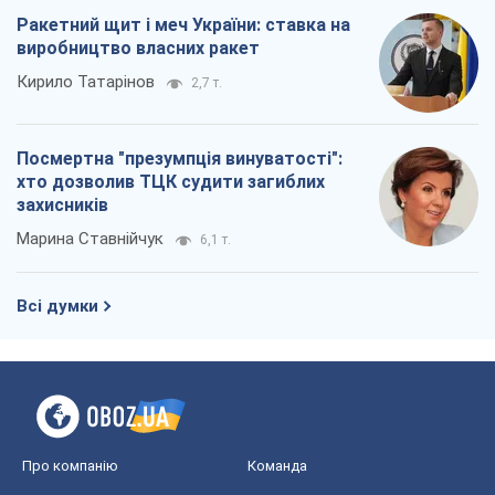
Марина Ставнійчук
6,1 т.
Всі думки
Про компанію
Команда
Правова інформація
Політика конфіденційності
Реклама на сайті
Документи
Редакційна політика
Журналісти OBOZ.UA на місці
подій
OBOZ.UA
Політика