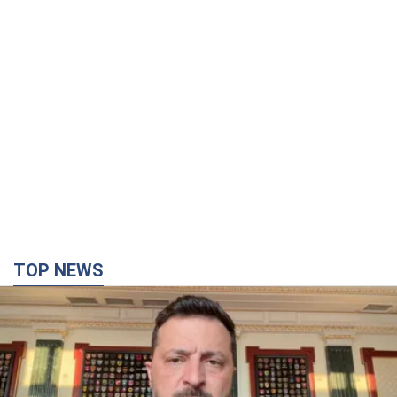
TOP NEWS
"Захист нашого життя": Зеленський про
антибалістику FREYJA, санкції проти Росії й
підтримку аграріїв. Відео
Європейські партнери долучаються до спільного проєкту