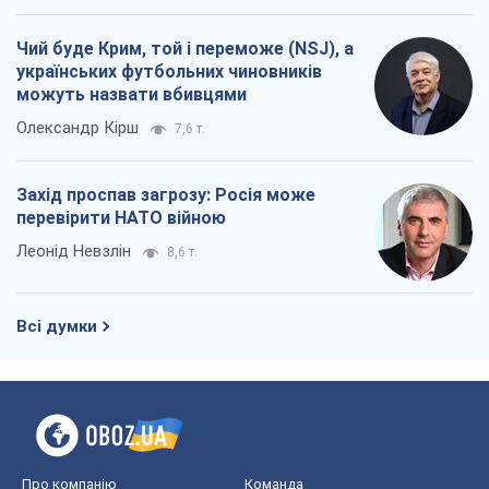
Чий буде Крим, той і переможе (NSJ), а
українських футбольних чиновників
можуть назвати вбивцями
Олександр Кірш
7,6 т.
Захід проспав загрозу: Росія може
перевірити НАТО війною
Леонід Невзлін
8,6 т.
Всі думки
Про компанію
Команда