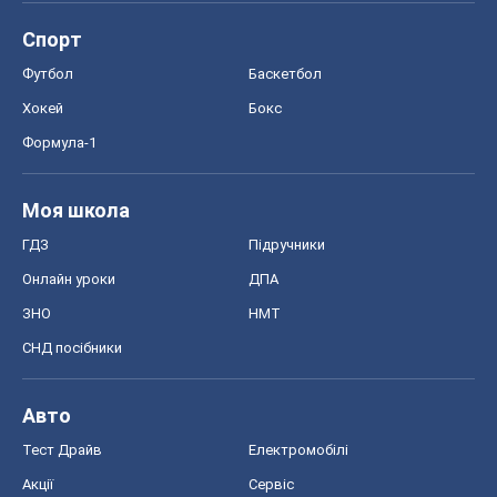
Спорт
Футбол
Баскетбол
Хокей
Бокс
Формула-1
Моя школа
ГДЗ
Підручники
Онлайн уроки
ДПА
ЗНО
НМТ
СНД посібники
Авто
Тест Драйв
Електромобілі
Акції
Сервіс