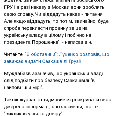
жовтня. За ним стежать агенти російського
ГРУ і в разі наказу з Москви вони зроблять
свою справу. Чи віддадуть наказ - питання.
Але якщо віддадуть, то потім, звичайно, буде
спроба перекласти провину за це на
українську владу в цілому і побічно на
президента Порошенка", - написав він.
Читайте:
"Є обставини": Луценко розповів, що
заважає видати Саакашвілі Грузії
Муждабаєв зазначив, що українській владі
слід подбати про безпеку Саакашвілі "в
найповнішій мірі".
Також журналіст відмовився розкривати своє
джерело інформації, наголосивши, що те
"викликає у нього довіру".