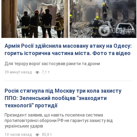
Армія Росії здійснила масовану атаку на Одесу:
горить історична частина міста. Фото та відео
Для терору ворог застосував ракети та дрони
39 минут назад
7,1 т.
Росія стягнула під Москву три кола захисту
ППО: Зеленський пообіцяв "знаходити
технології" протидії
Президент заявив, що навіть посилена система
протиповітряної оборони РФ не гарантує захисту від
українських ударів
10 часов назад
85,8 т.