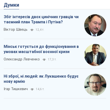
Думки
Збіг інтересів двох цинічних гравців чи
таємний план Трампа і Путіна?
Віктор Швець
12,4 т.
Мінськ готується до функціонування в
умовах масштабної воєнної кризи
Олександр Левченко
17,3 т.
Ні зброї, ні людей: як Лукашенко будує
нову армію
Ігар Тишкевич
14,6 т.