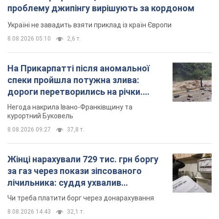
проблему джипінгу вирішують за кордоном
Україні не завадить взяти приклад із країн Європи
8.08.2026 05:10
2,6 т.
На Прикарпатті після аномальної
спеки пройшла потужна злива:
дороги перетворились на річки.
Відео
Негода накрила Івано-Франківщину та
курортний Буковель
8.08.2026 09:27
37,8 т.
Жінці нарахували 729 тис. грн боргу
за газ через покази зіпсованого
лічильника: суддя ухвалив
неочікуване рішення
Чи треба платити борг через донарахування
8.08.2026 14:43
32,1 т.