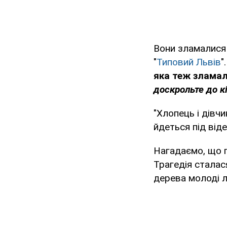
Вони зламалися 
"
Типовий Львів
"
яка теж злама
доскрольте до кі
"Хлопець і дівч
йдеться під віде
Нагадаємо, що п
Трагедія сталас
дерева молоді лю