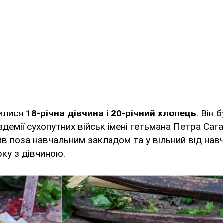
илися 1
8-річна дівчина і 20-річний хлопець
. Він 
адемії сухопутних військ імені гетьмана Петра Саг
ив поза навчальним закладом та у вільний від нав
рку з дівчиною.