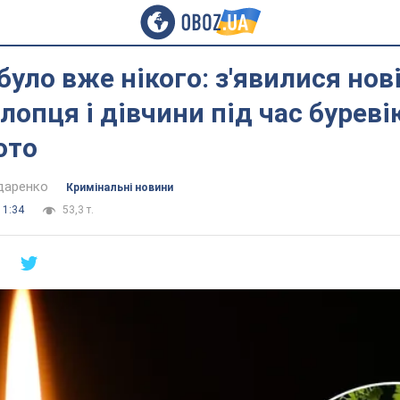
було вже нікого: з'явилися нов
хлопця і дівчини під час буреві
ото
даренко
Кримінальні новини
11:34
53,3 т.