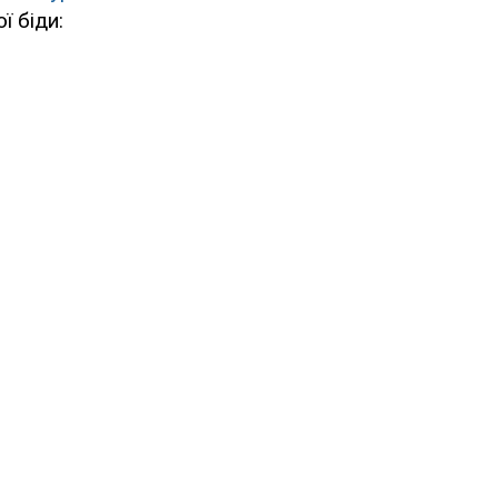
ї біди: