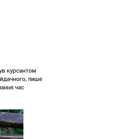
був курсантом
айдачного, пише
чання час