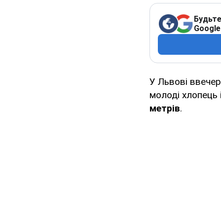
Будьте
Google
У Львові ввечер
молоді хлопець і
метрів
.