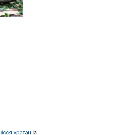
нісся ураган
із