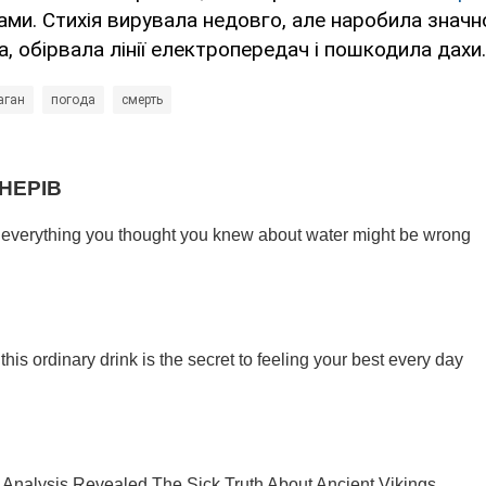
ми. Стихія вирувала недовго, але наробила значно
, обірвала лінії електропередач і пошкодила дахи.
аган
погода
смерть