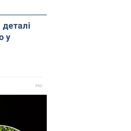
і деталі
ю у
РУС