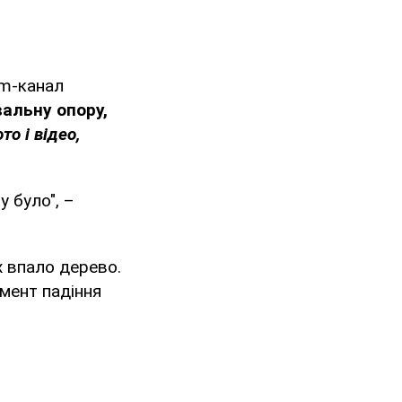
am-канал
альну опору,
о і відео,
у було", –
х впало дерево.
омент падіння