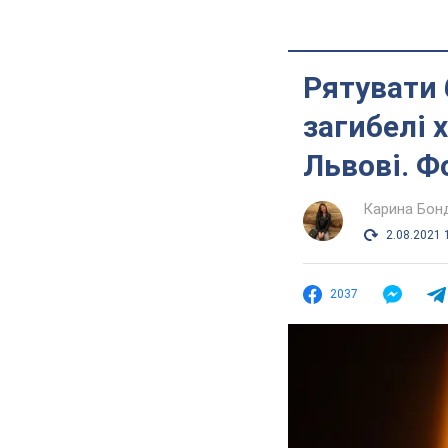
Рятувати 
загибелі 
Львові. Ф
Карина Бон
2.08.2021 
2037