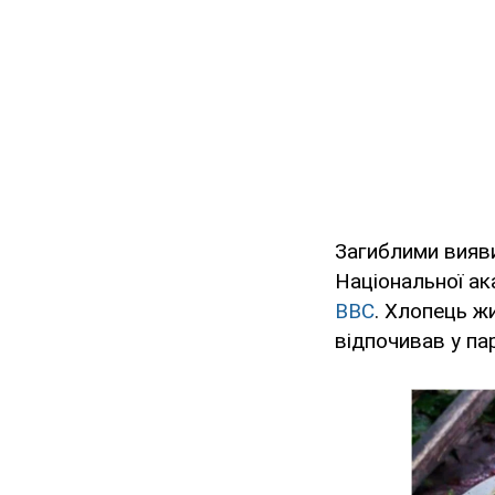
Загиблими вияв
Національної ак
ВВС
. Хлопець ж
відпочивав у па