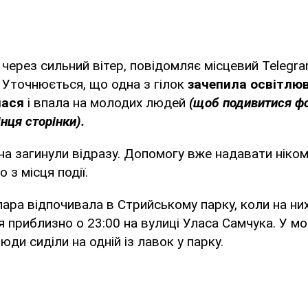
через сильний вітер, повідомляє місцевий Telegr
. Уточнюється, що одна з гілок
зачепила освітлюв
лася
і впала на молодих людей
(щоб подивитися фот
нця сторінки).
ина загинули відразу. Допомогу вже надавати ніком
о з місця події.
ара відпочивала в Стрийському парку, коли на ни
я приблизно о 23:00 на вулиці Уласа Самчука. У м
ди сиділи на одній із лавок у парку.