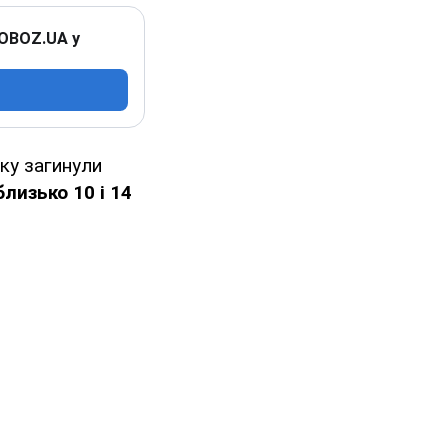
 OBOZ.UA у
рку загинули
близько 10 і 14