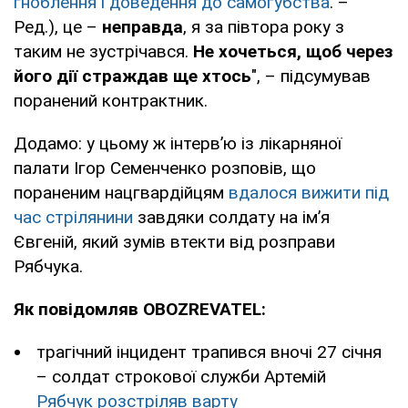
гноблення і доведення до самогубства
. –
Ред.), це –
неправда
, я за півтора року з
таким не зустрічався.
Не хочеться, щоб через
його дії страждав ще хтось
", – підсумував
поранений контрактник.
Додамо: у цьому ж інтерв’ю із лікарняної
палати Ігор Семенченко розповів, що
пораненим нацгвардійцям
вдалося вижити під
час стрілянини
завдяки солдату на ім’я
Євгеній, який зумів втекти від розправи
Рябчука.
Як повідомляв OBOZREVATEL:
трагічний інцидент трапився вночі 27 січня
– солдат строкової служби Артемій
Рябчук розстріляв варту