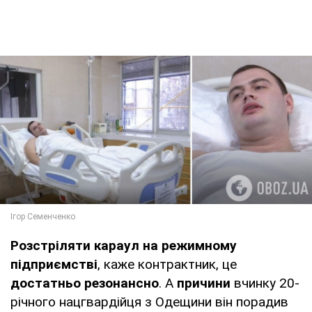
Розстріляти караул на режимному
підприємстві
, каже контрактник, це
достатньо резонансно
. А
причини
вчинку 20-
річного нацгвардійця з Одещини він порадив