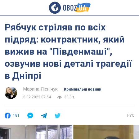
Рябчук стріляв по всіх
підряд: контрактник, який
вижив на "Південмаші",
озвучив нові деталі трагедії
в Дніпрі
Марина Ліснічук
Кримінальні новини
8.02.2022 07:54
38,8 т.
181
РУС