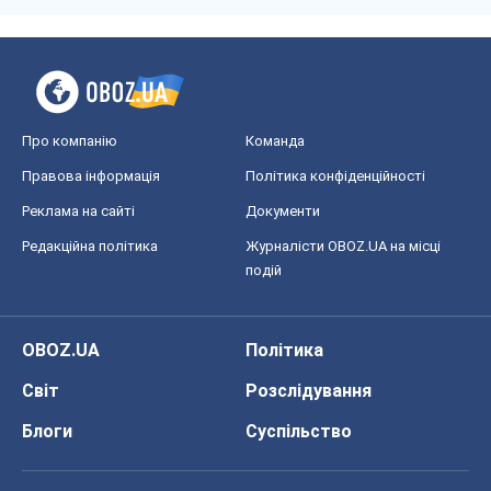
OBOZ.UA
Політика
Світ
Розслідування
Блоги
Суспільство
Регіони України
Київ
Харків
Запоріжжя
Дніпро
Черкаси
Спорт
Футбол
Баскетбол
Хокей
Бокс