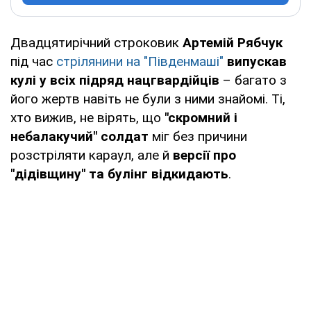
Двадцятирічний строковик
Артемій Рябчук
під час
стрілянини на "Південмаші"
випускав
кулі у всіх підряд нацгвардійців
– багато з
його жертв навіть не були з ними знайомі. Ті,
хто вижив, не вірять, що
"скромний і
небалакучий" солдат
міг без причини
розстріляти караул, але й
версії про
"дідівщину" та булінг відкидають
.