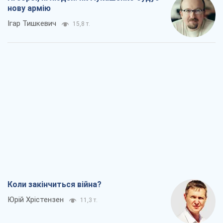
Коли закінчиться війна?
Юрій Хрістензен
11,3 т.
Україна вступила в надзвичайний
економічний стан. Чи є світло вкінці
тунелю?
Вадим Денисенко
9,1 т.
Чий буде Крим, той і переможе (NSJ), а
українських футбольних чиновників
можуть назвати вбивцями
Олександр Кірш
8,7 т.