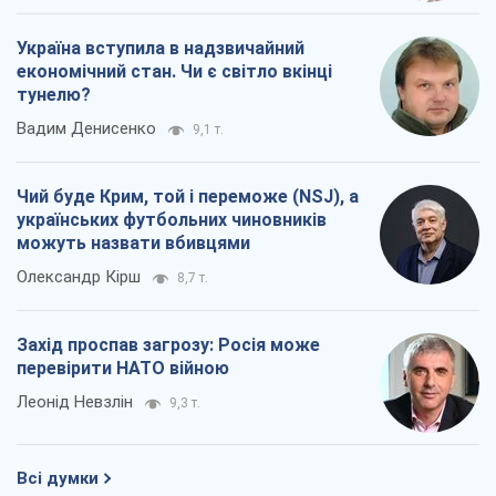
Захід проспав загрозу: Росія може
перевірити НАТО війною
Леонід Невзлін
9,3 т.
Всі думки
Про компанію
Команда
Правова інформація
Політика конфіденційності
Реклама на сайті
Документи
Редакційна політика
Журналісти OBOZ.UA на місці
подій