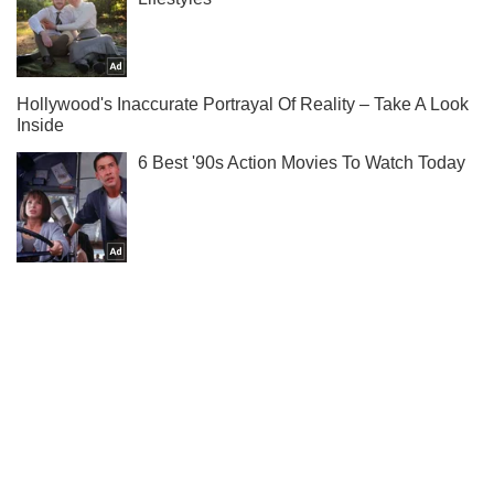
Не набридаємо! Тільки найважливіше - підписуйся на наш
Telegram-канал
Підписатись
Підписатись
Кримінальні новини
Рябчук стріляв по...