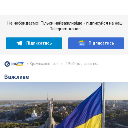
Важливе
Якою була оригінальна версія гімну України та
чому її боялася Російська імперія: про це не
розповідають у школі
Державним символом є тільки перший куплет та приспів пісні
годину тому
2,8 т.
Олександру Пономарьову – 53: що