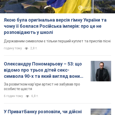
відомо про трьох дітей секс-
символа 90-х та який вигляд вони
мають
За розвитком кар'єри артист не забував про
особисте щастя
6 годин тому
6,8 т.
У ПриватБанку розповіли, чи дійсні
долари 1996 року: чи приймають
обмінники та банки такі купюри
Що робити, якщо банки та обмінні пункти не
приймають старі долари
8 годин тому
59,1 т.