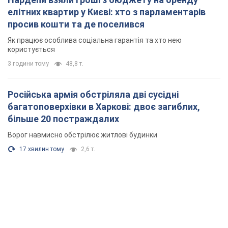
Ворог навмисно обстрілює житлові будинки
17 хвилин тому
2,6 т.