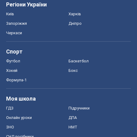
Формула-1
Моя школа
ГДЗ
Підручники
Онлайн уроки
ДПА
ЗНО
НМТ
СНД посібники
Авто
Тест Драйв
Електромобілі
Акції
Сервіс
Food Oboz
Рецепти
Напої
Дієти