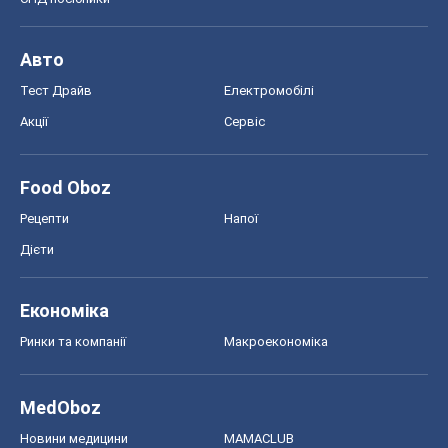
Економіка
Ринки та компанії
Макроекономіка
MedOboz
Новини медицини
MAMACLUB
Шоу
Афіша
Плітки
Краса
Мода
Жіночий журнал