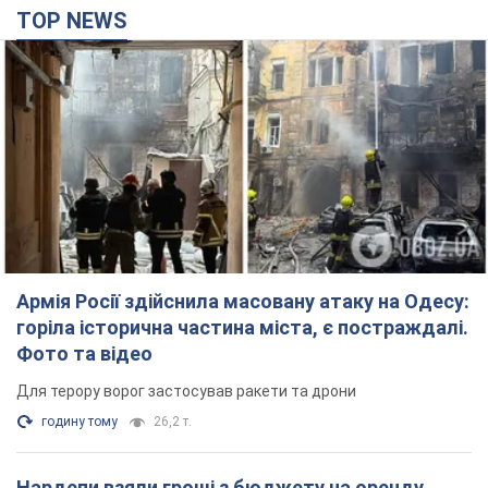
Армія Росії здійснила масовану атаку на Одесу:
горіла історична частина міста, є постраждалі.
Фото та відео
Для терору ворог застосував ракети та дрони
годину тому
26,2 т.
Нардепи взяли гроші з бюджету на оренду
елітних квартир у Києві: хто з парламентарів
просив кошти та де поселився
Як працює особлива соціальна гарантія та хто нею
користується
3 години тому
48,8 т.
Російська армія обстріляла дві сусідні
багатоповерхівки в Харкові: двоє загиблих,
більше 20 постраждалих