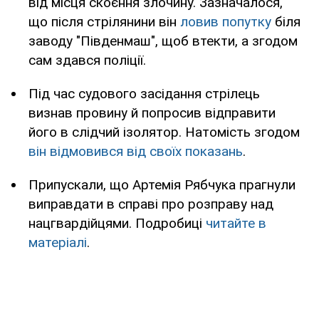
від місця скоєння злочину. Зазначалося,
що після стрілянини він
ловив попутку
біля
заводу "Південмаш", щоб втекти, а згодом
сам здався поліції.
Під час судового засідання стрілець
визнав провину й попросив відправити
його в слідчий ізолятор. Натомість згодом
він відмовився від своїх показань
.
Припускали, що Артемія Рябчука прагнули
виправдати в справі про розправу над
нацгвардійцями. Подробиці
читайте в
матеріалі
.