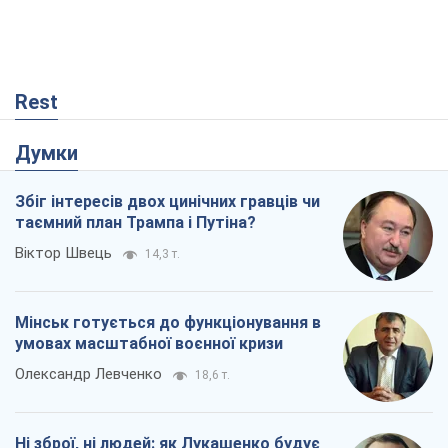
Мінськ готується до функціонування в
умовах масштабної воєнної кризи
Олександр Левченко
18,6 т.
Ні зброї, ні людей: як Лукашенко будує
нову армію
Ігар Тишкевич
15,8 т.