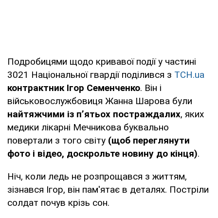
Подробицями щодо кривавої події у частині
3021 Національної гвардії поділився з
ТСН.ua
контрактник Ігор Семенченко
. Він і
військовослужбовиця Жанна Шарова були
найтяжчими із п’ятьох постраждалих
, яких
медики лікарні Мечникова буквально
повертали з того світу
(щоб переглянути
фото і відео, доскрольте новину до кінця)
.
Ніч, коли ледь не розпрощався з життям,
зізнався Ігор, він пам'ятає в деталях. Постріли
солдат почув крізь сон.