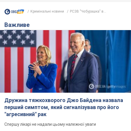
Дружина тяжкохворого Джо Байдена назвала
перший симптом, який сигналізував про його
"агресивний" рак
Спершу лікарі не надали цьому належної уваги
9 часов назад
12,7 т.
Її вбила Росія: померла 13-річна
дівчинка, поранена внаслідок
російської атаки на Сумщину. Фото
Того дня під час російського обстрілу загинули
її брат, вітчим та бабуся
9 часов назад
9,7 т.