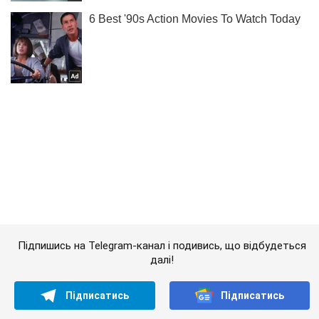
Підпишись на Telegram-канал і подивись, що відбудеться
далі!
Підписатись
Підписатись
Кримінальні новини
РСЗВ "Чєбурашка" в...
Важливе