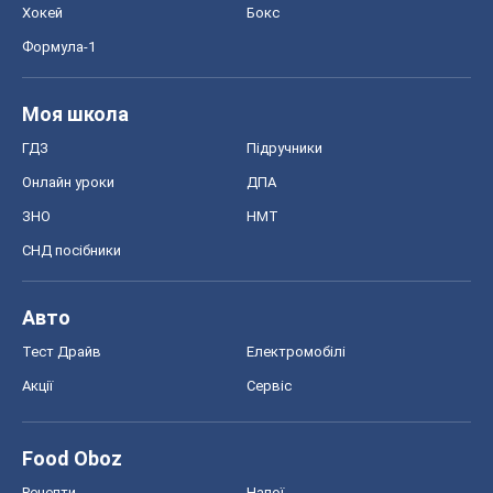
СНД посібники
Авто
Тест Драйв
Електромобілі
Акції
Сервіс
Food Oboz
Рецепти
Напої
Дієти
Економіка
Ринки та компанії
Макроекономіка
MedOboz