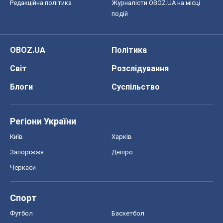
Регіони України
Київ
Харків
Запоріжжя
Дніпро
Черкаси
Спорт
Футбол
Баскетбол
Хокей
Бокс
Формула-1
Моя школа
ГДЗ
Підручники
Онлайн уроки
ДПА
ЗНО
НМТ