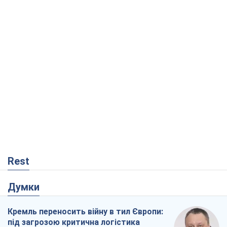
Rest
Думки
Кремль переносить війну в тил Європи:
під загрозою критична логістика
Віктор Ягун
8,0 т.
На якому боці історії виступає Дональд
Трамп?
Віктор Каспрук
6,8 т.