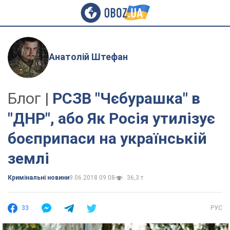
Анатолій Штефан
Блог |
РСЗВ "Чєбурашка" в
"ДНР", або Як Росія утилізує
боєприпаси на українській
землі
Кримінальні новини
9.06.2018 09:08
36,3 т.
33
РУС