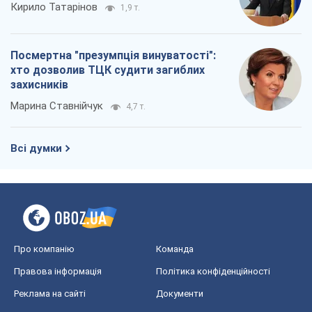
Всі думки
Про компанію
Команда
Правова інформація
Політика конфіденційності
Реклама на сайті
Документи
Редакційна політика
Журналісти OBOZ.UA на місці
подій
OBOZ.UA
Політика
Світ
Розслідування
Блоги
Суспільство