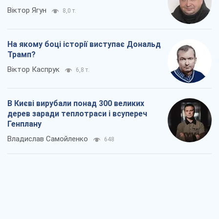
В Києві вирубали понад 300 великих
дерев заради теплотраси і всупереч
Генплану
Владислав Самойленко
648
Як атаки Сил оборони України
скоротили експорт російських
нафтопродуктів