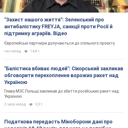
"Балістика вбиває людей": Сікорський закликав
обговорити перехоплення ворожих ракет над
Україною
Глава МЗС Польщі закликав до збиття російських ракет над
Україною
2 часа назад
3,5 т.
Податкова передасть Міноборони дані про
чоловіків 18-60 років: для чого це потрібно
Це потрібно для перевірки військового обліку
3 часа назад
14,6 т.