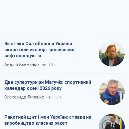
Андрій Клименко
1,3 т.
Два супертурніри Магучіх: спортивний
календар осені 2026 року
Олександр Липенко
1,5 т.
Ракетний щит і меч України: ставка на
виробництво власних ракет
Кирило Татарінов
1,9 т.
Посмертна "презумпція винуватості":
хто дозволив ТЦК судити загиблих
захисників
Марина Ставнійчук
4,7 т.