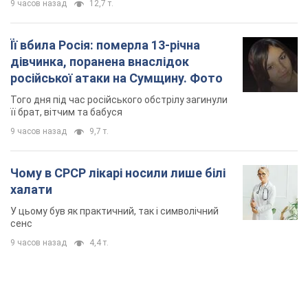
Чому в СРСР лікарі носили лише білі
халати
У цьому був як практичний, так і символічний
сенс
9 часов назад
4,4 т.