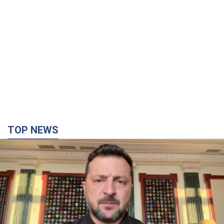
TOP NEWS
"Захист нашого життя": Зеленський про
антибалістику FREYJA, санкції проти Росії й
підтримку аграріїв. Відео
Європейські партнери долучаються до спільного проєкту
час назад
14,8 т.