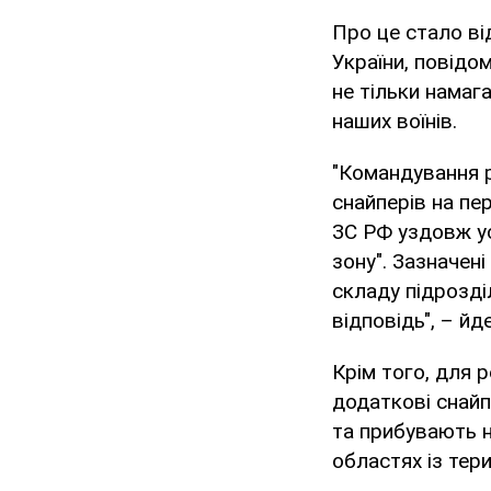
Про це стало в
України, повідо
не тільки намаг
наших воїнів.
"Командування р
снайперів на пер
ЗС РФ уздовж усі
зону". Зазначен
складу підрозді
відповідь", – йд
Крім того, для 
додаткові снайп
та прибувають н
областях із тер