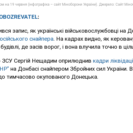
OBOZREVATEL
:
ився запис, як українські військовослужбовці на Д
російського снайпера
. На кадрах видно, як керован
будівлі, де засів ворог, і вона влучила точно в ціль
р ЗСУ Сергій Нещадим оприлюднив
кадри ліквідаці
НР"
на Донбасі снайпером Збройних сил України. В
 до тимчасово окупованого Донецька.