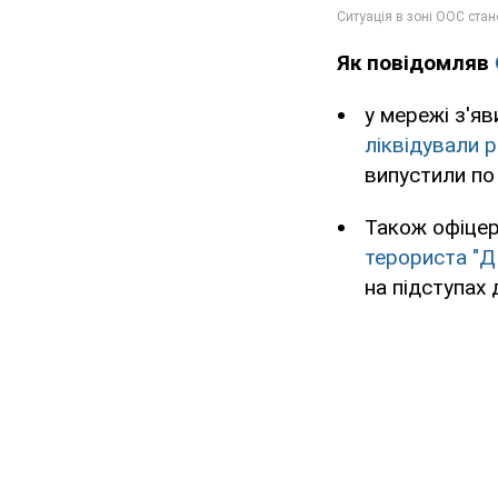
Як повідомляв
у мережі з'яв
ліквідували 
випустили по 
Також офіце
терориста "Д
на підступах