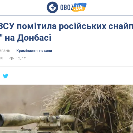
ЗСУ помітила російських снайп
і" на Донбасі
вгань
Кримінальні новини
00
12,7 т.