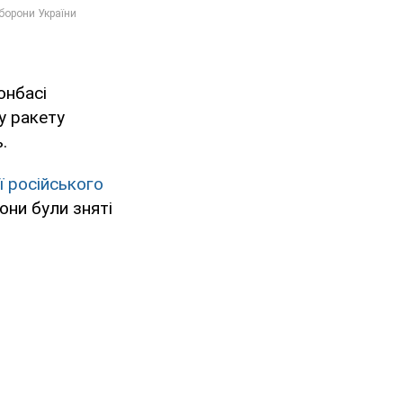
онбасі
у ракету
.
ї російського
они були зняті