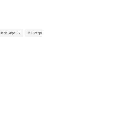
Сили України
Міністерство оборони України
Головне управління розвідк