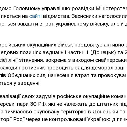
ідомо Головному управлінню розвідки Міністерств
мляється на
сайті
відомства. Захисники наголосили
аються завдати втрат українському війську, але й
осійських окупаційних військ продовжує активно
едових позиціях з’єднань і частин 1 (Донецьк) та 
єї лінії зіткнення, зокрема з виходом снайперських
і заходи противник проводить задля деморалізаці
лів Об’єднаних сил, нанесення втрат та провокува
еться у зведенні.
реалізації своїх задумів російське окупаційне кома
ерські пари ЗС РФ, які не належать до штатних під
а тимчасово окуповану територію в Донецькій та 
иторії Росії через не контрольовані Україною ділян