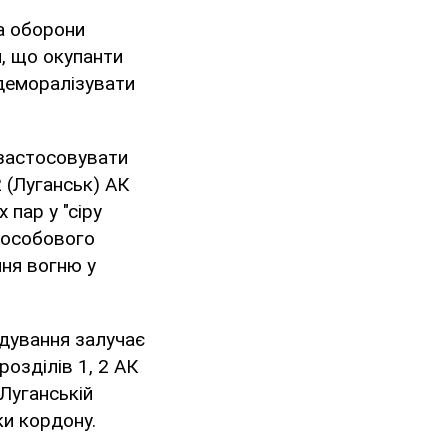
а оборони
, що окупанти
 деморалізувати
 застосовувати
2 (Луганськ) АК
 пар у "сіру
ї особового
ння вогню у
ндування залучає
розділів 1, 2 АК
Луганській
ки кордону.