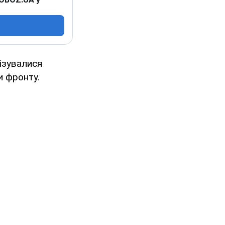
візувалися
ки фронту.