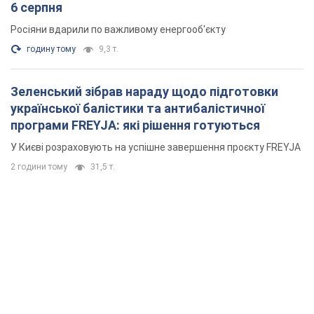
6 серпня
Росіяни вдарили по важливому енергооб'єкту
годину тому
9,3 т.
Зеленський зібрав нараду щодо підготовки
української балістики та антибалістичної
програми FREYJA: які рішення готуються
У Києві розраховують на успішне завершення проєкту FREYJA
2 години тому
31,5 т.