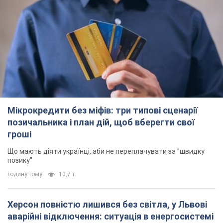
Мікрокредити без міфів: три типові сценарії
позичальника і план дій, щоб вберегти свої
гроші
Що мають діяти українці, аби не переплачувати за "швидку
позику"
годину тому
10,7 т.
Херсон повністю лишився без світла, у Львові
аварійні відключення: ситуація в енергосистемі