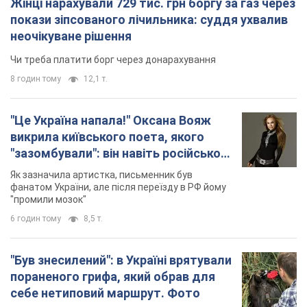
Жінці нарахували 729 тис. грн боргу за газ через
покази зіпсованого лічильника: суддя ухвалив
неочікуване рішення
Чи треба платити борг через донарахування
8 годин тому
12,1 т.
"Це Україна напала!" Оксана Вояж
викрила київського поета, якого
"зазомбували": він навіть російської
не знав, а тепер хоче геноциду
Як зазначила артистка, письменник був
українців
фанатом України, але після переїзду в РФ йому
"промили мозок"
6 годин тому
8,5 т.
"Був знесилений": в Україні врятували
пораненого грифа, який обрав для
себе нетиповий маршрут. Фото