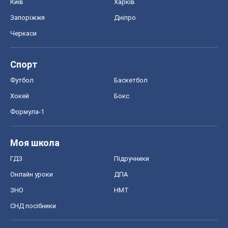
Київ
Харків
Запоріжжя
Дніпро
Черкаси
Спорт
Футбол
Баскетбол
Хокей
Бокс
Формула-1
Моя школа
ГДЗ
Підручники
Онлайн уроки
ДПА
ЗНО
НМТ
СНД посібники