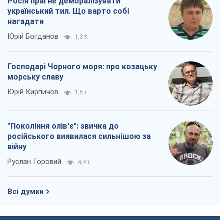
Росія прагне деморалізувати
український тил. Що варто собі
нагадати
Юрій Богданов
1,3 т.
Господарі Чорного моря: про козацьку
морську славу
Юрій Кирпичов
1,5 т.
"Покоління олів'є": звичка до
російського виявилася сильнішою за
війну
Руслан Горовий
4,4 т.
Всі думки