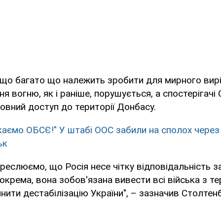
 що багато що належить зробити для мирного вирі
я вогню, як і раніше, порушується, а спостерігач
вний доступ до території Донбасу.
каємо ОБСЄ!" У штабі ООС забили на сполох через 
ьк
реслюємо, що Росія несе чітку відповідальність з
окрема, вона зобов'язана вивести всі війська з тер
инити дестабілізацію України", – зазначив Столтен