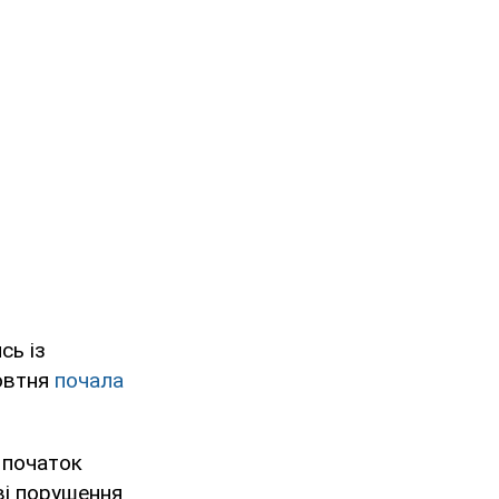
сь із
жовтня
почала
 початок
ві порушення