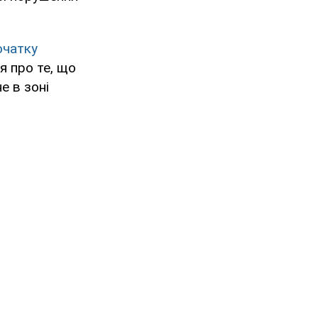
очатку
я про те, що
е в зоні