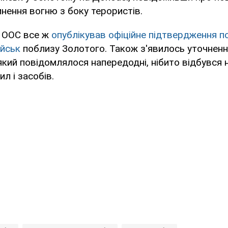
нення вогню з боку терористів.
б ООС все ж
опублікував офіційне підтвердження п
ійськ
поблизу Золотого. Також з'явилось уточненн
який повідомлялося напередодні, нібито відбувся н
л і засобів.