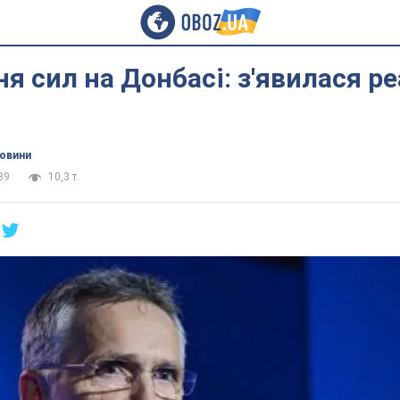
я сил на Донбасі: з'явилася ре
новини
39
10,3 т.