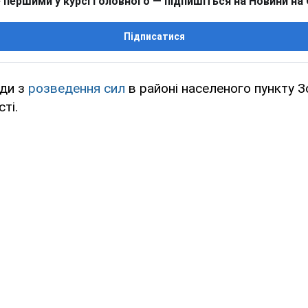
 першими у курсі головного — підпишіться на Новини на
Підписатися
оди з
розведення сил
в районі населеного пункту 
ті.