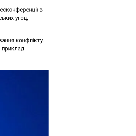
есконференції в
ських угод,
вання конфлікту.
й приклад