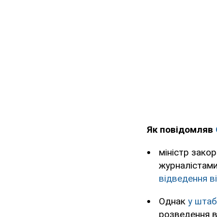
Як повідомляв
міністр зако
журналістами
відведення в
Однак
у штаб
розведення в