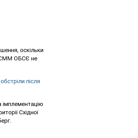
шення, оскільки
і СММ ОБСЄ не
обстріли після
а імплементацію
иторії Східної
берг.