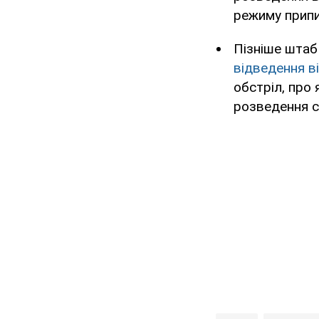
режиму припи
Пізніше шта
відведення в
обстріл, про 
розведення си