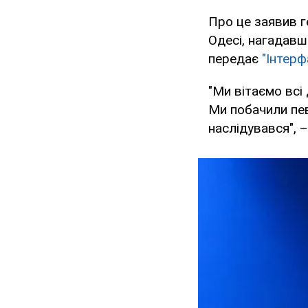
Про це заявив г
Одесі, нагадавш
передає
"Інтерф
"Ми вітаємо всі
Ми побачили пев
наслідувався", –