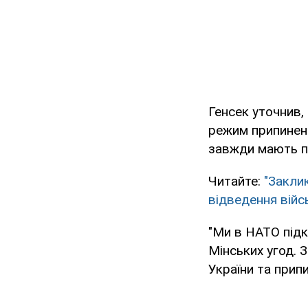
Генсек уточнив,
режим припиненн
завжди мають по
Читайте:
"Закли
відведення війс
"Ми в НАТО підк
Мінських угод. З
України та прип