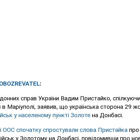
OBOZREVATEL
:
рдонних справ України Вадим Пристайко, спілкуючи
 в Маріуполі, заявив, що українська сторона 29 
ійськ у населеному пункті Золоте
на Донбасі.
і ООС спочатку спростували слова Пристайка
про
ійськ у Золотому на Донбасі, повідомивши про но