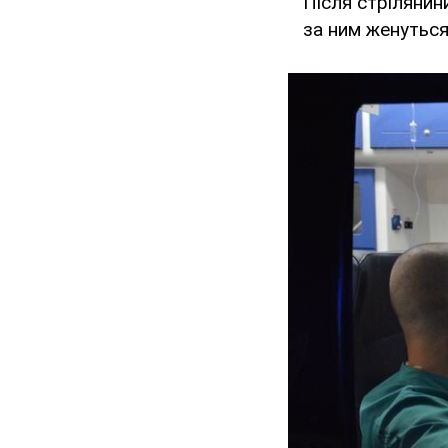
Після стрілянин
за ним женуться