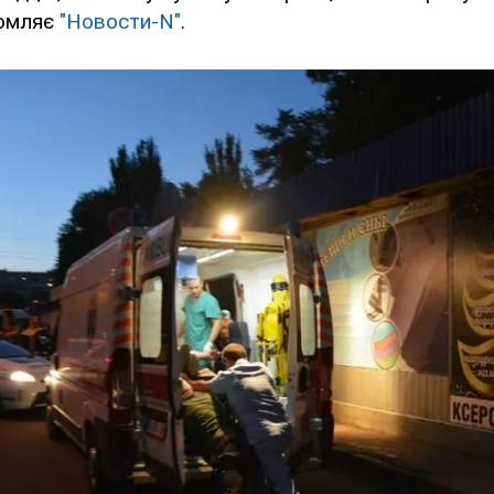
домляє
"Новости-N"
.