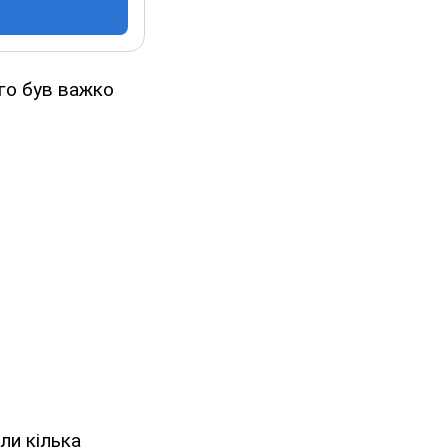
ого був важко
ли кілька