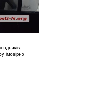
ападників
ру, імовірно