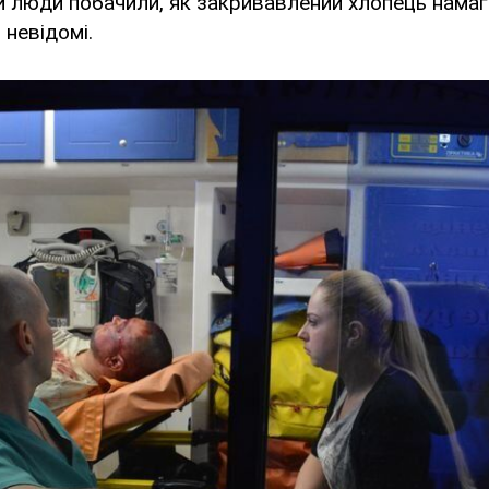
и люди побачили, як закривавлений хлопець намаг
 невідомі.