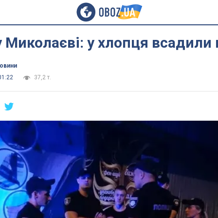
у Миколаєві: у хлопця всадили 
новини
01:22
37,2 т.