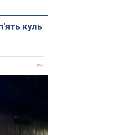
п'ять куль
РУС