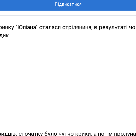
Підписатися
ринку "Юліана" сталася стрілянина, в результаті ч
дик.
идців, спочатку було чутно крики, а потім пролуна