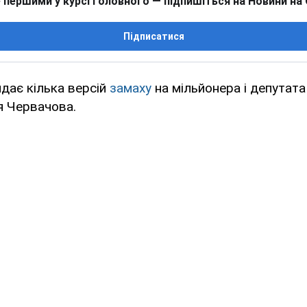
 першими у курсі головного — підпишіться на Новини на
Підписатися
дає кілька версій
замаху
на мільйонера і депутат
я Червачова.