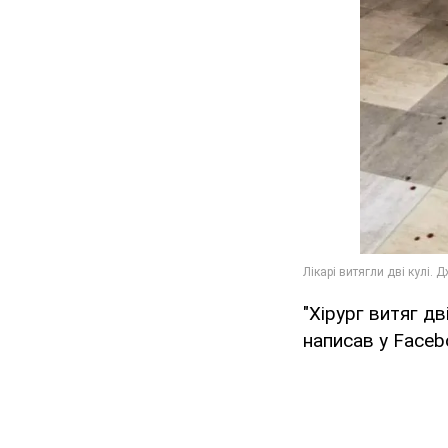
"Хірург витяг дв
написав у Faceb