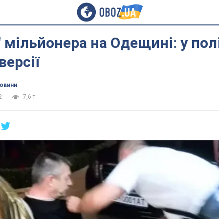
" мільйонера на Одещині: у полі
версії
новини
2
7,6 т.