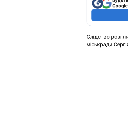
Будьте
Google
Слідство розгля
міськради Сергі