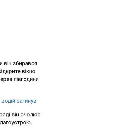
и він збирався
відкрите вікно
через півгодини
 водій загинув
раді він очолює
благоустрою.