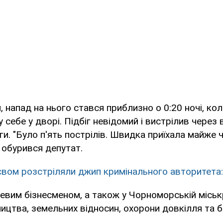
, напад на нього стався приблизно о 0:20 ночі, кол
у себе у дворі. Підбіг невідомий і вистрілив через 
ги. "Було п'ять пострілів. Швидка приїхала майже 
- обурився депутат.
євом розстріляли джип кримінального авторитета:
евим бізнесменом, а також у Чорноморській міськ
вництва, земельних відносин, охорони довкілля та 