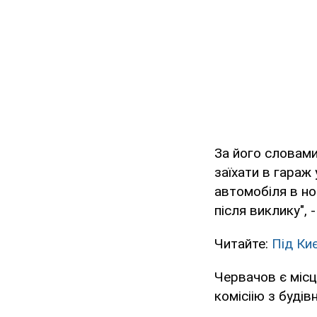
За його словами
заїхати в гараж 
автомобіля в но
після виклику", 
Читайте:
Під Ки
Червачов є місц
комісіію з буді