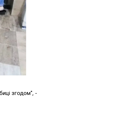
биці згодом", -