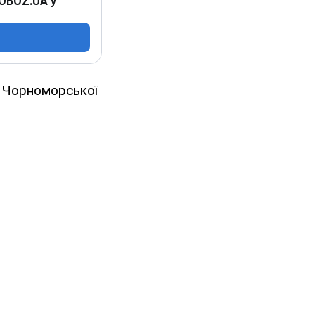
 OBOZ.UA у
а Чорноморської