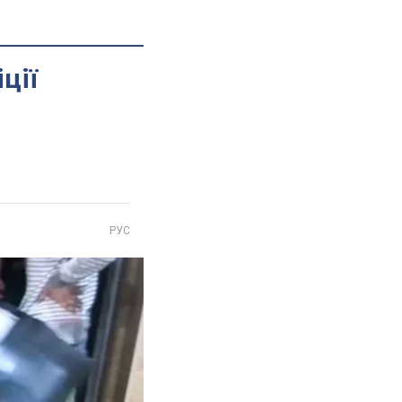
ції
РУС