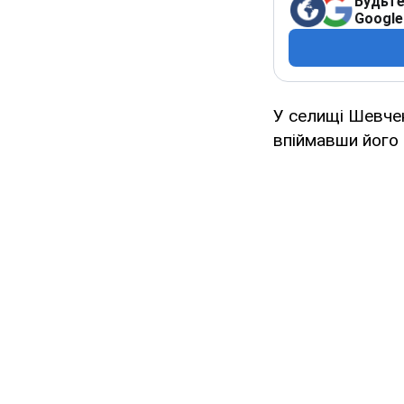
Будьте
Google
У селищі Шевче
впіймавши його 