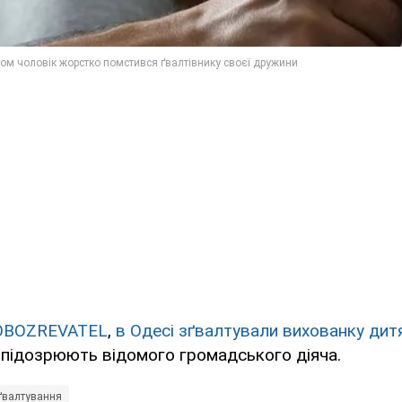
OBOZREVATEL
,
в Одесі зґвалтували вихованку дит
 підозрюють відомого громадського діяча.
ґвалтування