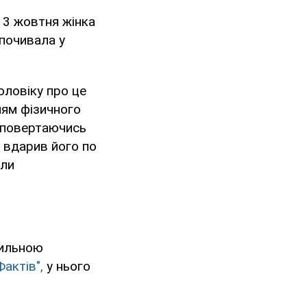
 13 жовтня жінка
дпочивала у
оловіку про це
ням фізичного
, повертаючись
 вдарив його по
іли
 сильною
Фактів",
у нього