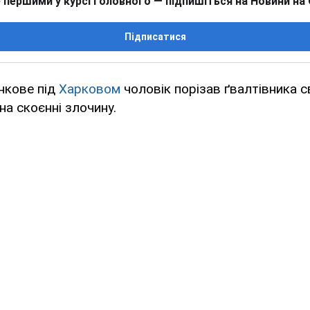
 першими у курсі головного — підпишіться на Новини на
Підписатися
нкове під
Харковом
чоловік порізав ґвалтівника с
на скоєнні злочину.