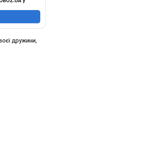
 OBOZ.UA у
воєї дружини,