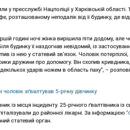
ли у пресслужбі Нацполіції у Харківській області.
фе, розташованому неподалік від її будинку, де ві
ршій годині ночі жінка вирішила піти додому, але ч
Біля будинку її наздогнав невідомий, із застосуван
пив із нею у статевий зв'язок. Чоловік потерпілої
рики дружини про допомогу. Він схопив кривдника,
 декількох ударів ножем в область паху", – розпов
і чоловік зґвалтував 5-річну дівчинку
зник із місця інциденту. 25-річного ґвалтівника із
італізували до районної лікарні. За інформацією
"
аний статевий орган.