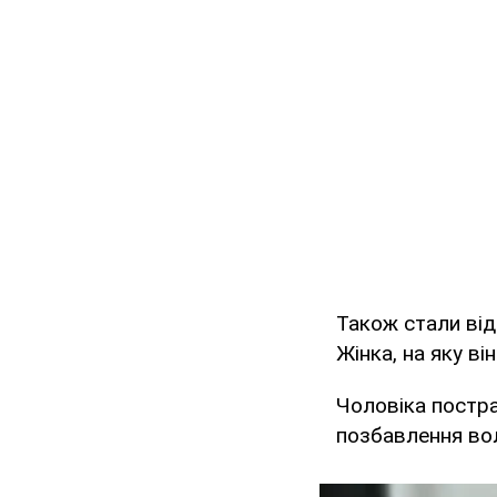
Також стали ві
Жінка, на яку в
Чоловіка постр
позбавлення вол