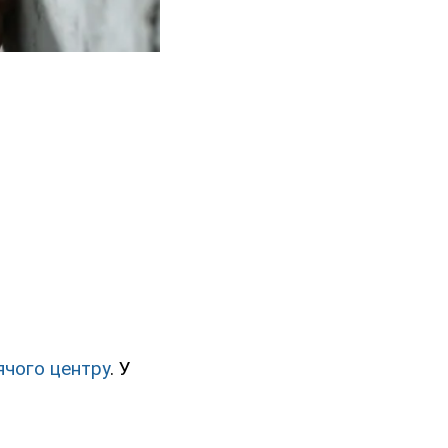
ячого центру
. У