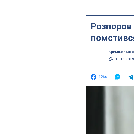
Розпоров 
помстився
Кримінальні 
15.10.2019
1266