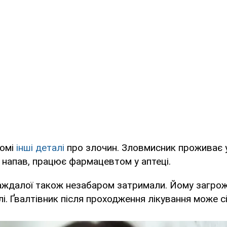
домі
інші деталі
про злочин. Зловмисник проживає у 
ін напав, працює фармацевтом у аптеці.
аждалої також незабаром затримали. Йому загрож
і. Ґвалтівник після проходження лікування може сі