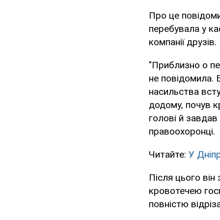
Про це повідоми
перебувала у ка
компанії друзів.
"Приблизно о пе
не повідомила. 
насильства всту
додому, почув к
голові й завдав
правоохоронці.
Читайте:
У Дніпр
Після цього він 
кровотечею госп
повністю відріз