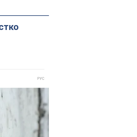
стко
РУС