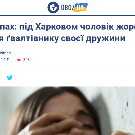
пах: під Харковом чоловік жор
 ґвалтівнику своєї дружини
новини
 17:41
243,4 т.