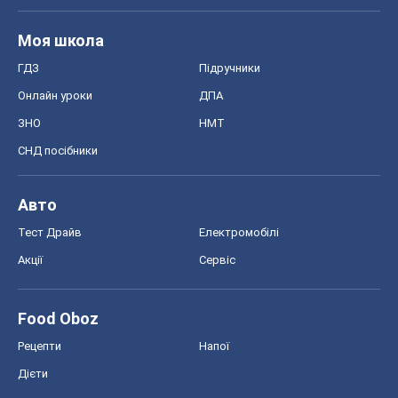
Моя школа
ГДЗ
Підручники
Онлайн уроки
ДПА
ЗНО
НМТ
СНД посібники
Авто
Тест Драйв
Електромобілі
Акції
Сервіс
Food Oboz
Рецепти
Напої
Дієти