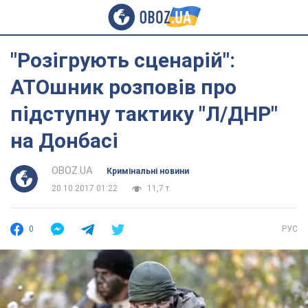
"Розігрують сценарій":
АТОшник розповів про
підступну тактику "Л/ДНР"
на Донбасі
OBOZ.UA
Кримінальні новини
20.10.2017 01:22
11,7 т.
0
РУС