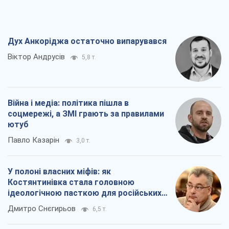
Дух Анкоріджа остаточно випарувався
Віктор Андрусів
5,8 т.
Війна і медіа: політика пішла в
соцмережі, а ЗМІ грають за правилами
ютуб
Павло Казарін
3,0 т.
У полоні власних міфів: як
Костянтинівка стала головною
ідеологічною пасткою для російських
окупантів
Дмитро Снєгирьов
6,5 т.