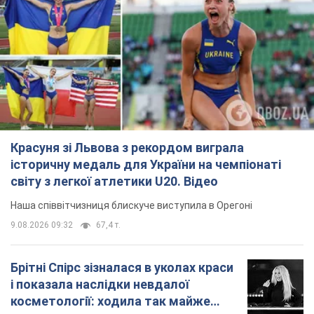
Красуня зі Львова з рекордом виграла
історичну медаль для України на чемпіонаті
світу з легкої атлетики U20. Відео
Наша співвітчизниця блискуче виступила в Орегоні
9.08.2026 09:32
67,4 т.
Брітні Спірс зізналася в уколах краси
і показала наслідки невдалої
косметології: ходила так майже