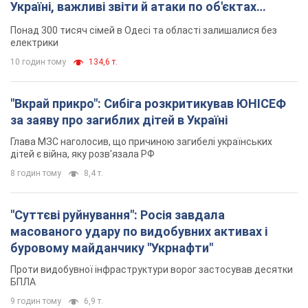
Україні, важливі звіти й атаки по об'єктах
ворога. Відео
Понад 300 тисяч сімей в Одесі та області залишалися без
електрики
10 годин тому
134,6 т.
"Вкрай прикро": Сибіга розкритикував ЮНІСЕФ
за заяву про загиблих дітей в Україні
Глава МЗС наголосив, що причиною загибелі українських
дітей є війна, яку розв'язала РФ
8 годин тому
8,4 т.
"Суттєві руйнування": Росія завдала
масованого удару по видобувних активах і
буровому майданчику "Укрнафти"
Проти видобувної інфраструктури ворог застосував десятки
БПЛА
9 годин тому
6,9 т.