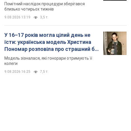
місяць
Помітний наслідок процедури зберігався
близько чотирьох тижнів
9.08.2026 13:19
3,5 т.
У 16–17 років могла цілий день не
їсти: українська модель Христина
Пономар розповіла про страшний бік
модельної кар’єри
Модель зізналася, які гонорари отримують її
колеги
9.08.2026 16:25
7,5 т.