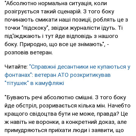
"Абсолютно нормальна ситуація, коли
розігрується такий сценарій. З того боку
починають смикати наші позиції, роблять це з
точки "підскоку", звідки журналісти їдуть. Ті
під'їжджають і тут йде відповідь з нашого
боку. Природно, що все це знімають", -
розповів ветеран.
Читайте:
"Справжні десантники не купаються у
фонтанах": ветеран АТО розкритикував
"тітушек" в камуфляжі
"Бувають речі абсолютно смішні. З того боку
йде обстріл, розривається кілька мін. Начебто
кращого свідоцтва бути не може, правда? Це
ж навіть не воронки, а конкретний доказ, але
примудряються приїхати люди і заявити, що