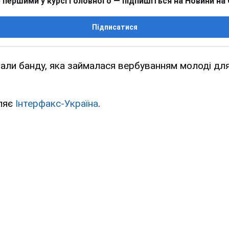
 першими у курсі головного — підпишіться на Новини на
Підписатися
мали банду, яка займалася вербуванням молоді для
ляє
Інтерфакс-Україна
.