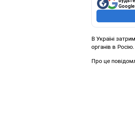
Будьте
Google
В Україні затри
органів в Росію.
Про це повідом