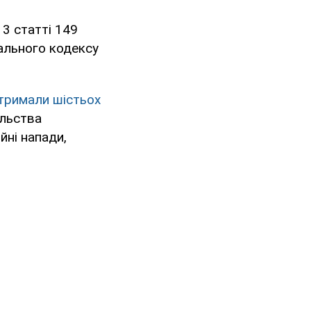
3 статті 149
ального кодексу
тримали шістьох
ильства
йні напади,