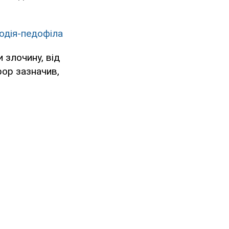
лодія-педофіла
и злочину, від
рор зазначив,