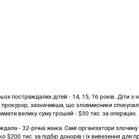
ьох постраждалих дітей - 14, 15, 16 років. Діти з
ив прокурор, зазначивши, що зловмисники спокусили
мати велику суму грошей - $30 тис. за операцію.
дала - 32-річна жінка. Самі організатори злочину
о $200 тис. за підбір донорів і їх вивезення для 