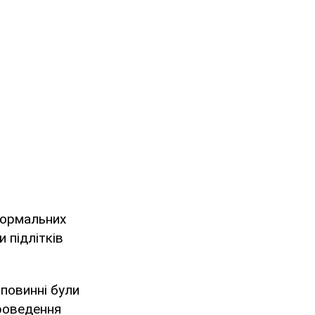
 нормальних
 підлітків
 повинні були
проведення