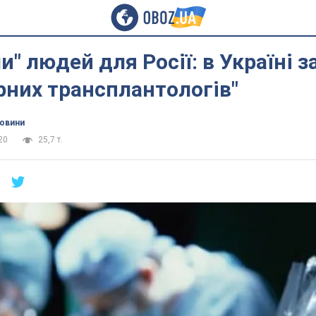
и" людей для Росії: в Україні 
рних трансплантологів"
новини
20
25,7 т.