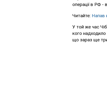
операції в РФ - 
Читайте:
Напав н
У той же час Чіб
кого надходило 
що зараз ще три