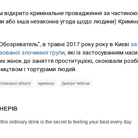
 відкрито кримінальне провадження за частиною 
ми або інша незаконна угода щодо людини) Кримін
Обозреватель", в травні 2017 року року в Києві
за
ізованої злочинної групи
, які із застосуванням нас
х жінок до заняття проституцією, скоювали розбі
ництвом і тортурами людей.
 Київської області
кримінал
Дмитро Чибісов