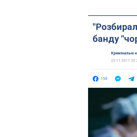
"Розбирал
банду "чо
Кримінальні 
23.11.2017 20:
150