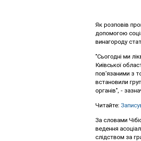
Як розповів про
допомогою соціа
винагороду стат
"Сьогодні ми лі
Київської облас
пов'язаними з т
встановили груп
органів", - зазна
Читайте:
Запису
За словами Чібіс
ведення асоціал
слідством за гр