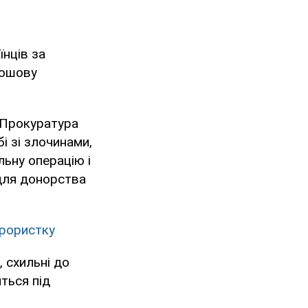
їнців за
рошову
. Прокуратура
і зі злочинами,
льну операцію і
 для донорства
ерористку
, схильні до
ться під