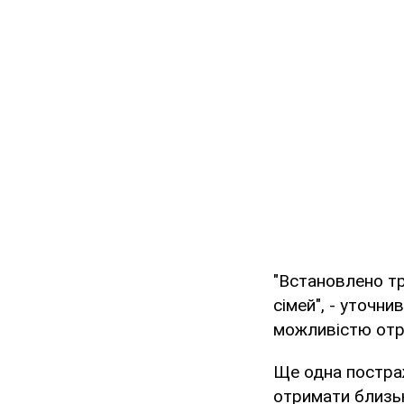
"Встановлено тр
сімей", - уточн
можливістю отри
Ще одна постраж
отримати близьк