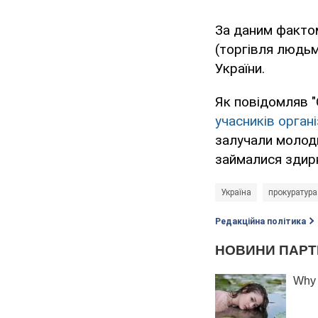
За даним фактом
(торгівля людь
України.
Як повідомляв "
учасників орган
залучали молоди
займалися здир
Україна
прокуратура
Редакційна політика