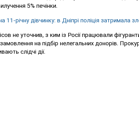
вилучення 5% печінки.
а 11-річну дівчинку: в Дніпрі поліція затримала з
ісов не уточнив, з ким із Росії працювали фігурант
замовлення на підбір нелегальних донорів. Проку
вають слідчі дії.