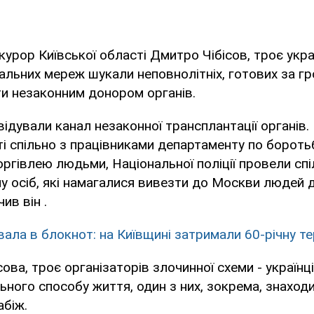
курор Київської області Дмитро Чібісов, троє укра
льних мереж шукали неповнолітніх, готових за г
и незаконним донором органів.
квідували канал незаконної трансплантації органів
ті спільно з працівниками департаменту по боротьб
оргівлею людьми, Національної поліції провели спі
у осіб, які намагалися вивезти до Москви людей
чив він .
вала в блокнот: на Київщині затримали 60-річну т
ова, троє організаторів злочинної схеми - українці
ьного способу життя, один з них, зокрема, знаходи
абіж.