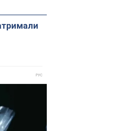
затримали
РУС