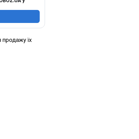
 OBOZ.UA у
 продажу їх