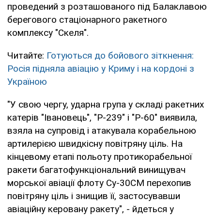
проведений з розташованого під Балаклавою
берегового стаціонарного ракетного
комплексу "Скеля".
Читайте:
Готуються до бойового зіткнення:
Росія підняла авіацію у Криму і на кордоні з
Україною
"У свою чергу, ударна група у складі ракетних
катерів "Івановець", "Р-239" і "Р-60" виявила,
взяла на супровід і атакувала корабельною
артилерією швидкісну повітряну ціль. На
кінцевому етапі польоту протикорабельної
ракети багатофункціональний винищувач
морської авіації флоту Су-30СМ перехопив
повітряну ціль і знищив її, застосувавши
авіаційну керовану ракету", - йдеться у