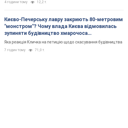
4 години тому
12,2 т.
Києво-Печерську лавру закриють 80-метровим
"монстром"? Чому влада Києва відмовилась
зупиняти будівництво хмарочоса
"московського вірянина"
Яка реакція Кличка на петицію щодо скасування будівництва
7 годин тому
71,0 т.