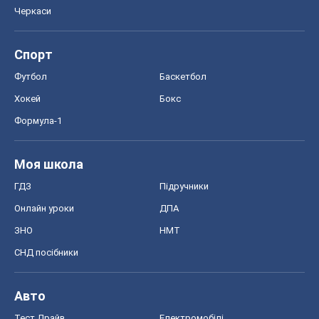
Черкаси
Спорт
Футбол
Баскетбол
Хокей
Бокс
Формула-1
Моя школа
ГДЗ
Підручники
Онлайн уроки
ДПА
ЗНО
НМТ
СНД посібники
Авто
Тест Драйв
Електромобілі