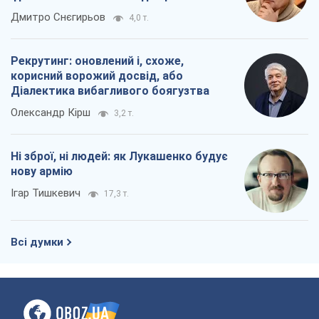
окупантів
Дмитро Снєгирьов
4,0 т.
Рекрутинг: оновлений і, схоже,
корисний ворожий досвід, або
Діалектика вибагливого боягузтва
Олександр Кірш
3,2 т.
Ні зброї, ні людей: як Лукашенко будує
нову армію
Ігар Тишкевич
17,3 т.
Всі думки