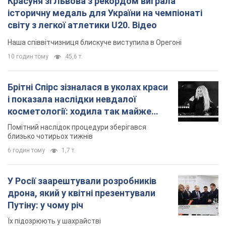
Красуня зі Львова з рекордом виграла
історичну медаль для України на чемпіонаті
світу з легкої атлетики U20. Відео
Наша співвітчизниця блискуче виступила в Орегоні
10 годин тому
45,6 т.
Брітні Спірс зізналася в уколах краси
і показала наслідки невдалої
косметології: ходила так майже
місяць
Помітний наслідок процедури зберігався
близько чотирьох тижнів
6 годин тому
1,7 т.
У Росії заарештували розробників
дрона, який у квітні презентували
Путіну: у чому річ
Їх підозрюють у шахрайстві